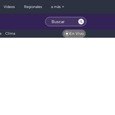
Regionales
Videos
a más +
En Vivo
a
Clima