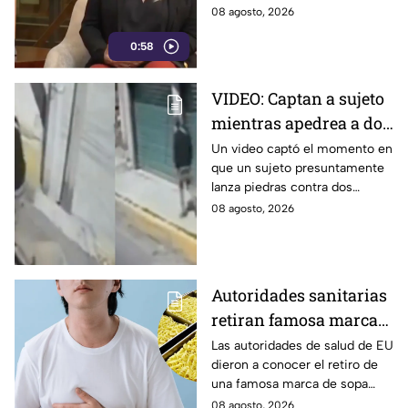
nuevos lineamientos
representar un riesgo para la
08 agosto, 2026
del gobierno federal
libertad de expresión y generar
0:58
censura.
VIDEO: Captan a sujeto
mientras apedrea a dos
jóvenes en plena calle
Un video captó el momento en
que un sujeto presuntamente
en Calpulalpan,
lanza piedras contra dos
Tlaxcala
jóvenes en el periférico de
08 agosto, 2026
Calpulalpan, en Tlaxcala. Así
ocurrió.
Autoridades sanitarias
retiran famosa marca
de sopa INSTANTÁNEA
Las autoridades de salud de EU
dieron a conocer el retiro de
por peligroso
una famosa marca de sopa
ingrediente
instantánea japonesa por
08 agosto, 2026