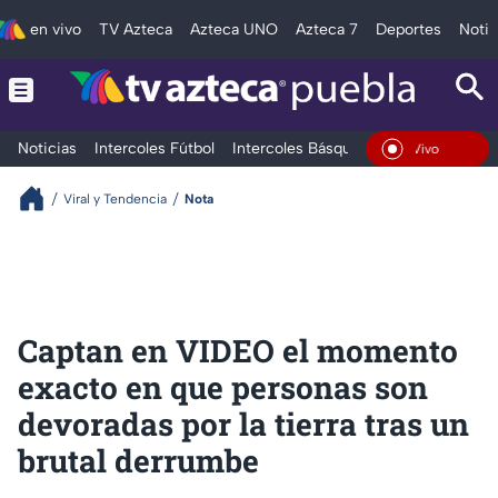
en vivo
TV Azteca
Azteca UNO
Azteca 7
Deportes
Notic
Noticias
Intercoles Fútbol
Intercoles Básquetbol
Deportes
T
En Vivo
Viral y Tendencia
Nota
Captan en VIDEO el momento
exacto en que personas son
devoradas por la tierra tras un
brutal derrumbe