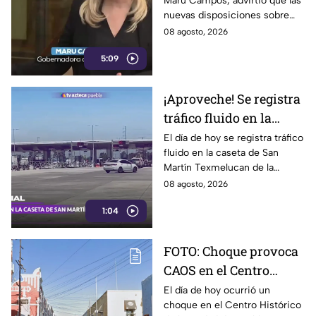
Maru Campos, advirtió que las
usarse para sancionar
nuevas disposiciones sobre
a periodistas críticos
derechos de las audiencias
08 agosto, 2026
ponen en riesgo la libertad de
5:09
expresión y la labor
periodística.
¡Aproveche! Se registra
tráfico fluido en la
caseta de Texmelucan
El día de hoy se registra tráfico
fluido en la caseta de San
de la autopista México-
Martín Texmelucan de la
Puebla HOY sábado
autopista México-Puebla; así lo
08 agosto, 2026
reporta nuestro compañero
1:04
Fernando Nava.
FOTO: Choque provoca
CAOS en el Centro
Histórico HOY sábado;
El día de hoy ocurrió un
choque en el Centro Histórico
vías alternas