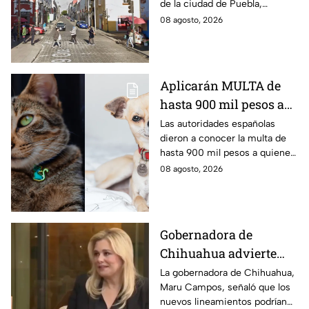
de la ciudad de Puebla,
ocasionando caos en la
08 agosto, 2026
vialidad afectada. Aquí los
detalles del percance.
Aplicarán MULTA de
hasta 900 mil pesos a
quienes NO
Las autoridades españolas
dieron a conocer la multa de
REGISTREN a su
hasta 900 mil pesos a quienes
mascota
no registren a su mascota
08 agosto, 2026
como lo marca la Ley de
Bienestar Animal.
Gobernadora de
Chihuahua advierte
riesgos para la libertad
La gobernadora de Chihuahua,
Maru Campos, señaló que los
de expresión por
nuevos lineamientos podrían