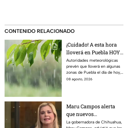
CONTENIDO RELACIONADO
¡Cuidado! A esta hora
lloverá en Puebla HOY
sábado; estas serían las
Autoridades meteorológicas
prevén que lloverá en algunas
zonas afectadas
zonas de Puebla el día de hoy,
incluyendo la capital poblana,
08 agosto, 2026
por lo que te recomendamos
estar atento.
Maru Campos alerta
que nuevos
lineamientos podrían
La gobernadora de Chihuahua,