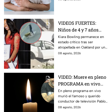
contener un ingrediente que
puede ser peligroso.
VIDEOS FUERTES:
Niños de 4 y 7 años
toman un auto a
Kiara Bowling permanece en
estado crítico tras ser
escondidas y
atropellada en Oakland por un
atropellan a una joven
automóvil que, de acuerdo con
08 agosto, 2026
en California
la policía, era conducido por
dos menores.
VIDEO: Muere en pleno
PROGRAMA en vivo
famoso conductor de
En pleno programa en vivo
murió el famoso y querido
televisión a los 49 años
conductor de televisión Pablo
Balario, a los 49 años de edad.
08 agosto, 2026
Estas fueron las causas de su