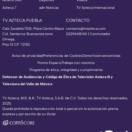
Azteca UNO
Deportes
Videos
Azteca 7
adn Noticias
TV Azteca Internacional
TV AZTECA PUEBLA
CONTACTO
Calz Zavaleta 1108, Plaza Centro Mayor
contacto@tvazteca.com
Col. Santacruz Buenavista torre
2229448140 | Conmutador
Omega,
Piso 12 CP. 72150
Aviso de privacidad
Preferencias de Cookies
Derechos
Inversionistas
Promo Espacio
Trabaja con nosotros
Programa de ética, integridad y cumplimiento
Defensor de Audiencias y Código de Ética de Televisión Azteca III y
Televisora del Valle de México
TV Azteca, M.R. & ©, TV Azteca, S.A.B. de C.V. Todos los derechos reservados,
2025.
Queda prohibida la reproducción total o parcial sin la autorización previa,
expresa y por escrito de su titular.