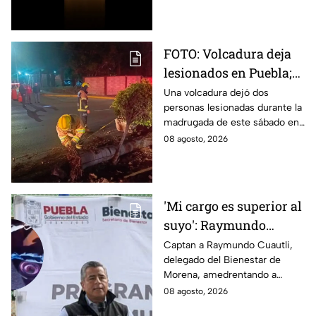
partida.
FOTO: Volcadura deja
lesionados en Puebla;
así quedó el vehículo
Una volcadura dejó dos
personas lesionadas durante la
destrozado
madrugada de este sábado en
la ciudad de Puebla, luego de
08 agosto, 2026
que un vehículo derribara un
poste.
'Mi cargo es superior al
suyo': Raymundo
Cuautli, funcionario de
Captan a Raymundo Cuautli,
delegado del Bienestar de
Morena, amedrenta a
Morena, amedrentando a
policías tras chocarlos
policías de San Andrés Cholula
08 agosto, 2026
por conducir
tras chocarlos por conducir