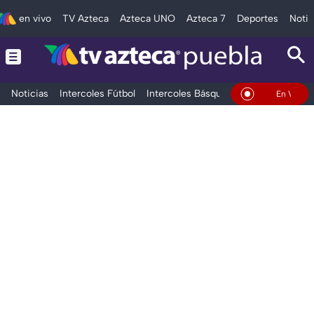
en vivo
TV Azteca
Azteca UNO
Azteca 7
Deportes
Notic
Noticias
Intercoles Fútbol
Intercoles Básquetbol
Deportes
T
En Vivo