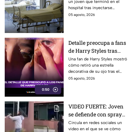
un joven que terminó en el
como Wolverine
hospital tras inyectarse
mercurio, pues quería
05 agosto, 2026
parecerse a Wolverine. Aquí
los detalles.
Detalle preocupa a fans
de Harry Styles tras
concierto
Una fan de Harry Styles mostró
cómo retiró una estrella
decorativa de su ojo tras el
concierto tras haber llorado,
05 agosto, 2026
generando preocupación en
0:50
redes sociales.
VIDEO FUERTE: Joven
se defiende con spray
de alumna que la iba a
Circula en redes sociales un
video en el que se ve cómo
atacar con un martillo