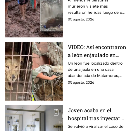
Al menos 14 personas
murieron y siete más
peregrinos sin vida en
resultaron heridas luego de un
monasterio de Etiopía
deslave durante un ritual
05 agosto, 2026
religioso en un monasterio del
norte de Etiopía.
VIDEO: Así encontraron
a león enjaulado en
casa abandonada en
Un león fue localizado dentro
de una jaula en una casa
Matamoros,
abandonada de Matamoros,
Tamaulipas
Tamaulipas. El hallazgo
05 agosto, 2026
movilizó a equipos de rescate
durante varias horas.
Joven acaba en el
hospital tras inyectarse
mercurio; quería ser
Se volvió a viralizar el caso de