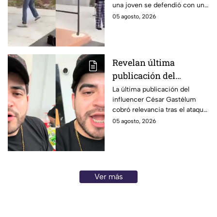
una joven se defendió con un
¿en dónde fue?
spray de otra alumna que
05 agosto, 2026
presuntamente intentaba
atacarla con un martillo.
Revelan última
publicación del
influencer César
La última publicación del
influencer César Gastélum
Gastélum: Esto
cobró relevancia tras el ataque
compartió antes de ser
en el que perdió la vida
05 agosto, 2026
asesinado
durante una transmisión en
vivo en Sinaloa.
Ver más