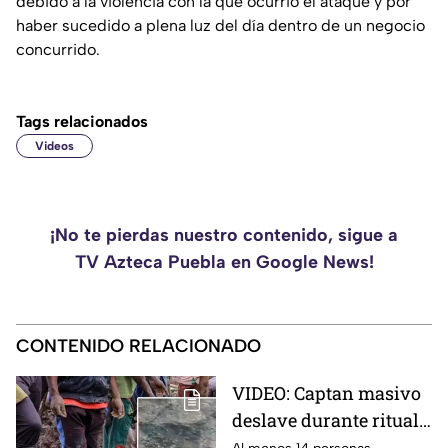
debido a la violencia con la que ocurrió el ataque y por
haber sucedido a plena luz del día dentro de un negocio
concurrido.
Tags relacionados
Videos
¡No te pierdas nuestro contenido, sigue a
TV Azteca Puebla en Google News!
CONTENIDO RELACIONADO
VIDEO: Captan masivo
deslave durante ritual
religioso; dejó 23