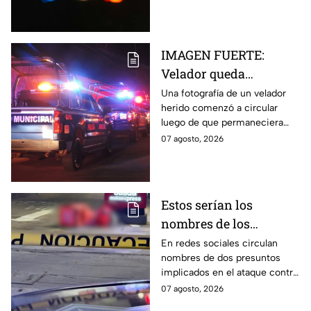
hombre murió y su hijo resultó
herido.
IMAGEN FUERTE:
Velador queda
gravemente herido tras
Una fotografía de un velador
herido comenzó a circular
ataque con arma
luego de que permaneciera
blanca en
varias horas hospitalizado tras
07 agosto, 2026
Aguascalientes
ser atacado en Aguascalientes
el 4 de agosto.
Estos serían los
nombres de los
presuntos implicados
En redes sociales circulan
nombres de dos presuntos
en ataque contra César
implicados en el ataque contra
Gastélum en Culiacán
el creador de contenido César
07 agosto, 2026
Gastélum, pero no han sido