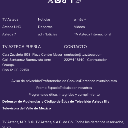
TV Azteca
Noticias
a más +
Azteca UNO
Deportes
Videos
Azteca 7
adn Noticias
TV Azteca Internacional
TV AZTECA PUEBLA
CONTACTO
Calz Zavaleta 1108, Plaza Centro Mayor
contacto@tvazteca.com
Col. Santacruz Buenavista torre
2229448140 | Conmutador
Omega,
Piso 12 CP. 72150
Aviso de privacidad
Preferencias de Cookies
Derechos
Inversionistas
Promo Espacio
Trabaja con nosotros
Programa de ética, integridad y cumplimiento
Defensor de Audiencias y Código de Ética de Televisión Azteca III y
Televisora del Valle de México
TV Azteca, M.R. & ©, TV Azteca, S.A.B. de C.V. Todos los derechos reservados,
2025.