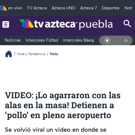
en vivo
TV Azteca
Azteca UNO
Azteca 7
Deportes
Notic
Noticias
Intercoles Fútbol
Intercoles Básquetbol
Deportes
T
En Vivo
Viral y Tendencia
Nota
VIDEO: ¡Lo agarraron con las
alas en la masa! Detienen a
‘pollo’ en pleno aeropuerto
Se volvió viral un video en donde se