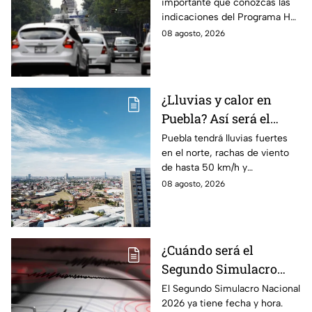
importante que conozcas las
transitan en la CDMX y
indicaciones del Programa Hoy
EdoMex?
No Circula HOY sábado 8 de
08 agosto, 2026
agosto de 2026 en la CDMX y
EdoMex.
¿Lluvias y calor en
Puebla? Así será el
clima HOY sábado 8 de
Puebla tendrá lluvias fuertes
en el norte, rachas de viento
agosto
de hasta 50 km/h y
temperaturas de hasta 40 °C
08 agosto, 2026
el día de hoy; así estará el
clima este sábado.
¿Cuándo será el
Segundo Simulacro
Nacional 2026? A esta
El Segundo Simulacro Nacional
2026 ya tiene fecha y hora.
hora sonará la alerta