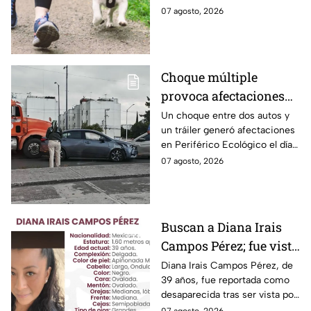
cada vez que una declaración
en una infracción en la CDMX,
07 agosto, 2026
genera indignación?
con multas de hasta 3 mil 848
pesos.
Choque múltiple
provoca afectaciones
en Periférico Ecológico
Un choque entre dos autos y
un tráiler generó afectaciones
hoy viernes
en Periférico Ecológico el día
de hoy, con dirección a la 24
07 agosto, 2026
Sur, en la ciudad de Puebla.
Buscan a Diana Irais
Campos Pérez; fue vista
por última vez en la
Diana Irais Campos Pérez, de
39 años, fue reportada como
ciudad de Puebla
desaparecida tras ser vista por
última vez el 6 de agosto en