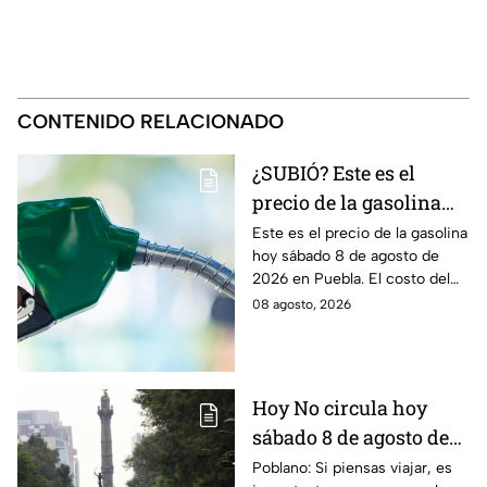
CONTENIDO RELACIONADO
¿SUBIÓ? Este es el
precio de la gasolina
Puebla hoy sábado 8 de
Este es el precio de la gasolina
hoy sábado 8 de agosto de
agosto de 2026
2026 en Puebla. El costo del
combustible cambia todos los
08 agosto, 2026
días, checa la actualización.
Hoy No circula hoy
sábado 8 de agosto de
2026: ¿Qué autos no
Poblano: Si piensas viajar, es