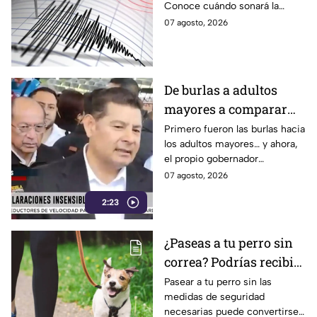
Conoce cuándo sonará la
sísmica
alerta sísmica y qué ocurrirá
07 agosto, 2026
con los celulares.
De burlas a adultos
mayores a comparar
Puebla con Palestina:
Primero fueron las burlas hacia
los adultos mayores… y ahora,
Alejandro Armenta se
el propio gobernador
disculpa “a modo” por
morenista Alejandro Armenta
07 agosto, 2026
sus insensibles dichos
tropieza con sus palabras al
sobre Huixcolotla,
2:23
comparar el mal estado de las
calles de Huixcolotla con los
repitiendo el guión de
cráteres dejados por la guerra
las también morenistas
¿Paseas a tu perro sin
en Palestina. Tras la polémica y
Nayeli Salvatori y
correa? Podrías recibir
el rechazo, el mandatario tuvo
que salir a pedir disculpas…
Grace Palomares
una fuerte MULTA
Pasear a tu perro sin las
pero la pregunta es: ¿Basta
medidas de seguridad
con decir “me equivoqué”
necesarias puede convertirse