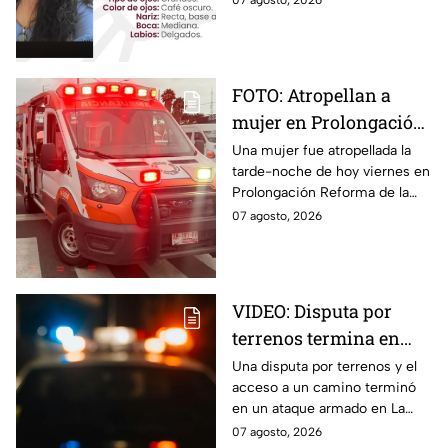
07 agosto, 2026
Puebla.
FOTO: Atropellan a
mujer en Prolongación
Reforma, en Puebla,
Una mujer fue atropellada la
tarde-noche de hoy viernes en
hoy viernes; así se vio
Prolongación Reforma de la
la zona
ciudad de Puebla; toma
07 agosto, 2026
precauciones en la zona, ya
que se reporta tráfico.
VIDEO: Disputa por
terrenos termina en
ataque armado en
Una disputa por terrenos y el
acceso a un camino terminó
Chihuahua; padre
en un ataque armado en La
muere y su hijo queda
Regina, Chihuahua, donde un
07 agosto, 2026
herido