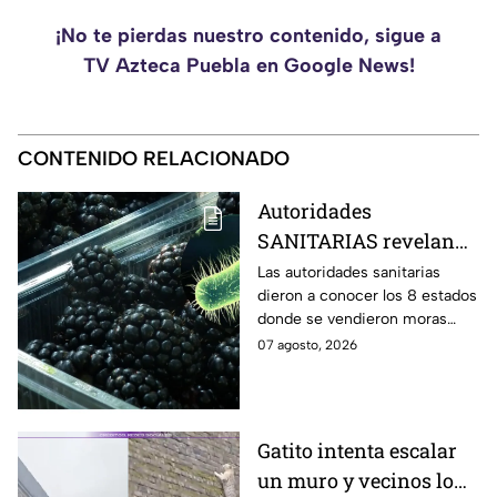
¡No te pierdas nuestro contenido, sigue a
TV Azteca Puebla en Google News!
CONTENIDO RELACIONADO
Autoridades
SANITARIAS revelan
los 8 estados donde se
Las autoridades sanitarias
dieron a conocer los 8 estados
vendieron las MORAS
donde se vendieron moras
contaminadas con
contaminadas con E.coli, lo
07 agosto, 2026
E.coli
cual mantiene en emergencia
a Estados Unidos.
Gatito intenta escalar
un muro y vecinos lo