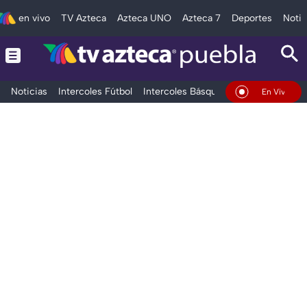
en vivo
TV Azteca
Azteca UNO
Azteca 7
Deportes
Notic
Noticias
Intercoles Fútbol
Intercoles Básquetbol
Deportes
T
En Vivo