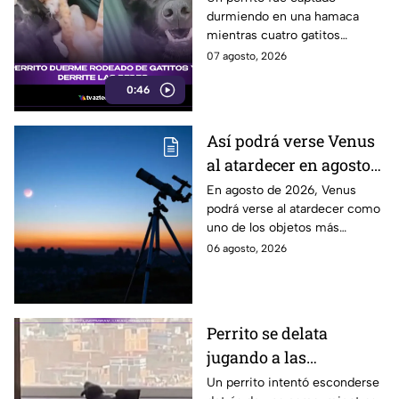
durmiendo en una hamaca
mientras cuatro gatitos
descansaban abrazados y
07 agosto, 2026
encima de él. La escena
0:46
conquistó las redes sociales.
Así podrá verse Venus
al atardecer en agosto
este 2026: ¿Cuándo y
En agosto de 2026, Venus
podrá verse al atardecer como
dónde observarlo
uno de los objetos más
desde Puebla?
brillantes del cielo. Conoce la
06 agosto, 2026
fecha, horario y hacia dónde
mirar desde Puebla.
Perrito se delata
jugando a las
escondidas y conquista
Un perrito intentó esconderse