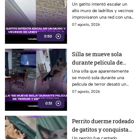
ayudan
Un gatito intentó escalar un
alto muro de ladrillos y vecinos
improvisaron una red con una
manta para protegerlo
07 agosto, 2026
mientras esperaban el equipo
0:50
de rescate.
Silla se mueve sola
durante película de
terror y se vuelve viral
Una silla que aparentemente
se movió sola durante una
película de terror desató un
intenso debate entre usuarios
07 agosto, 2026
en redes sociales, ¿real o una
0:51
broma planeada?
Perrito duerme rodeado
de gatitos y conquista
las redes
Un perrito fue captado