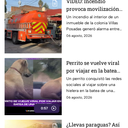
VIDEO: Incendio
provoca movilización
en la colonia Villas
Un incendio al interior de un
inmueble de la colonia Villas
Posadas, en Puebla,
Posadas generó alarma entre
HOY jueves
vecinos y mantiene
06 agosto, 2026
movilización en la zona el día
de hoy.
Perrito se vuelve viral
por viajar en la batea
de una camioneta
Un perrito conquistó las redes
sociales al viajar sobre una
hielera en la batea de una
camioneta y mantener el
06 agosto, 2026
equilibrio durante todo el
0:57
recorrido.
¿Llevas paraguas? Así