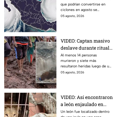
que podrían convertirse en
ciclones en agosto:
ciclones en agosto se
¿Qué riesgo
mantienen bajo vigilancia en el
05 agosto, 2026
representan?
océano Pacífico por su
potencial de desarrollo.
VIDEO: Captan masivo
deslave durante ritual
religioso; dejó 23
Al menos 14 personas
murieron y siete más
peregrinos sin vida en
resultaron heridas luego de un
monasterio de Etiopía
deslave durante un ritual
05 agosto, 2026
religioso en un monasterio del
norte de Etiopía.
VIDEO: Así encontraron
a león enjaulado en
casa abandonada en
Un león fue localizado dentro