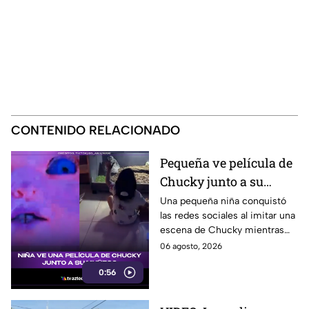
CONTENIDO RELACIONADO
Pequeña ve película de
Chucky junto a su
muñeco y se vuelve
Una pequeña niña conquistó
las redes sociales al imitar una
viral
escena de Chucky mientras
veía la película en su casa junto
06 agosto, 2026
a su muñeco del famoso
0:56
personaje.