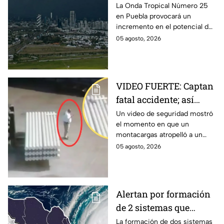
generar tormentas en
La Onda Tropical Número 25
en Puebla provocará un
Puebla: Pronóstico de
incremento en el potencial de
lluvias y riesgos
lluvias en los próximos días,
05 agosto, 2026
tormentas eléctricas y posible
caída de granizo.
VIDEO FUERTE: Captan
fatal accidente; así
montacargas atropelló
Un video de seguridad mostró
el momento en que un
a trabajador distraído
montacargas atropelló a un
en su celular
trabajador dentro de una planta
05 agosto, 2026
metalúrgica en China. Así
ocurrió el accidente.
Alertan por formación
de 2 sistemas que
podrían convertirse en
La formación de dos sistemas