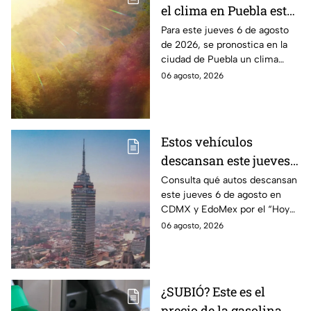
el clima en Puebla este
jueves 6 de agosto de
Para este jueves 6 de agosto
de 2026, se pronostica en la
2026
ciudad de Puebla un clima
cálido con bajas probabilidades
06 agosto, 2026
de lluvias ligeras durante la
tarde.
Estos vehículos
descansan este jueves 6
de agosto en CDMX y
Consulta qué autos descansan
este jueves 6 de agosto en
EdoMex como parte del
CDMX y EdoMex por el “Hoy
Hoy No Circula
No Circula"; evita multas y el
06 agosto, 2026
envío de tu vehículo al
corralón.
¿SUBIÓ? Este es el
precio de la gasolina