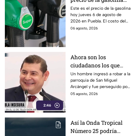
Puebla hoy jueves 6 de
Este es el precio de la gasolina
hoy jueves 6 de agosto de
agosto de 2026
2026 en Puebla. El costo del
combustible cambia todos los
06 agosto, 2026
días, checa la actualización.
Ahora son los
ciudadanos los que
detienen a los
Un hombre ingresó a robar a la
parroquia de San Miguel
delincuentes: feligreses
Arcángel y fue perseguido por
detienen a presunto
los propios feligreses, quienes
05 agosto, 2026
ladrón ante la
lograron detenerlo antes de
inseguridad en la
2:46
entregarlo a la policía. Vecinos
denuncian que los robos son
Puebla de Alejandro
constantes y acusan falta de
Armenta
Así la Onda Tropical
vigilancia.
Número 25 podría