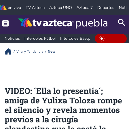
en vivo
TV Azteca
Azteca UNO
Azteca 7
Deportes
Notic
Noticias
Intercoles Fútbol
Intercoles Básquetbol
Deportes
T
En Vivo
Viral y Tendencia
Nota
VIDEO: ´Ella lo presentía´;
amiga de Yulixa Toloza rompe
el silencio y revela momentos
previos a la cirugía
clandestina que le costó la