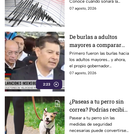
Conoce cuándo sonará la
sísmica
alerta sísmica y qué ocurrirá
07 agosto, 2026
con los celulares.
De burlas a adultos
mayores a comparar
Puebla con Palestina:
Primero fueron las burlas hacia
los adultos mayores… y ahora,
Alejandro Armenta se
el propio gobernador
disculpa “a modo” por
morenista Alejandro Armenta
07 agosto, 2026
sus insensibles dichos
tropieza con sus palabras al
sobre Huixcolotla,
2:23
comparar el mal estado de las
calles de Huixcolotla con los
repitiendo el guión de
cráteres dejados por la guerra
las también morenistas
¿Paseas a tu perro sin
en Palestina. Tras la polémica y
Nayeli Salvatori y
correa? Podrías recibir
el rechazo, el mandatario tuvo
que salir a pedir disculpas…
Grace Palomares
una fuerte MULTA
Pasear a tu perro sin las
pero la pregunta es: ¿Basta
medidas de seguridad
con decir “me equivoqué”
necesarias puede convertirse