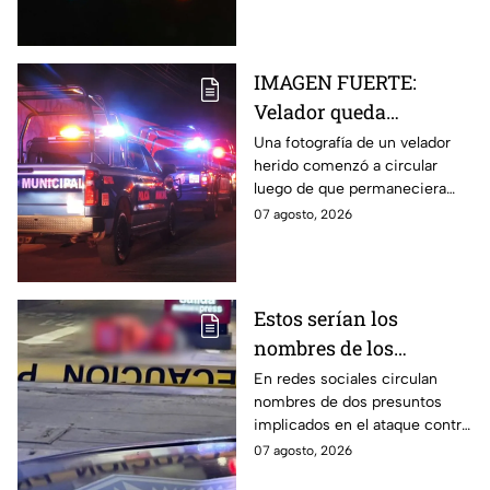
herido.
IMAGEN FUERTE:
Velador queda
gravemente herido tras
Una fotografía de un velador
herido comenzó a circular
ataque con arma
luego de que permaneciera
blanca en
varias horas hospitalizado tras
07 agosto, 2026
Aguascalientes
ser atacado en Aguascalientes
el 4 de agosto.
Estos serían los
nombres de los
presuntos implicados
En redes sociales circulan
nombres de dos presuntos
en ataque contra César
implicados en el ataque contra
Gastélum en Culiacán
el creador de contenido César
07 agosto, 2026
Gastélum, pero no han sido