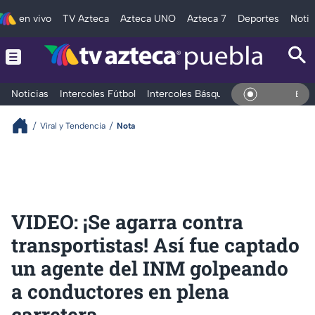
en vivo
TV Azteca
Azteca UNO
Azteca 7
Deportes
Notic
Noticias
Intercoles Fútbol
Intercoles Básquetbol
Deportes
T
En Vivo
Viral y Tendencia
Nota
VIDEO: ¡Se agarra contra
transportistas! Así fue captado
un agente del INM golpeando
a conductores en plena
carretera