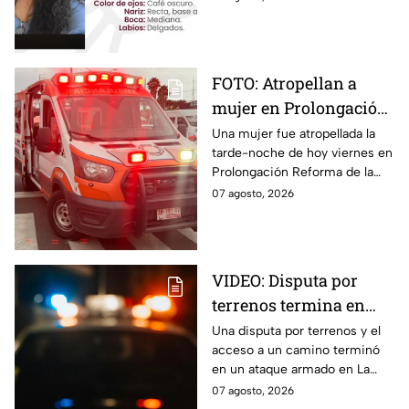
Puebla.
FOTO: Atropellan a
mujer en Prolongación
Reforma, en Puebla,
Una mujer fue atropellada la
tarde-noche de hoy viernes en
hoy viernes; así se vio
Prolongación Reforma de la
la zona
ciudad de Puebla; toma
07 agosto, 2026
precauciones en la zona, ya
que se reporta tráfico.
VIDEO: Disputa por
terrenos termina en
ataque armado en
Una disputa por terrenos y el
acceso a un camino terminó
Chihuahua; padre
en un ataque armado en La
muere y su hijo queda
Regina, Chihuahua, donde un
07 agosto, 2026
herido
hombre murió y su hijo resultó