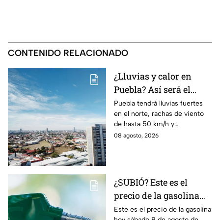
CONTENIDO RELACIONADO
¿Lluvias y calor en
Puebla? Así será el
clima HOY sábado 8 de
Puebla tendrá lluvias fuertes
en el norte, rachas de viento
agosto
de hasta 50 km/h y
temperaturas de hasta 40 °C
08 agosto, 2026
el día de hoy; así estará el
clima este sábado.
¿SUBIÓ? Este es el
precio de la gasolina
Puebla hoy sábado 8 de
Este es el precio de la gasolina
hoy sábado 8 de agosto de