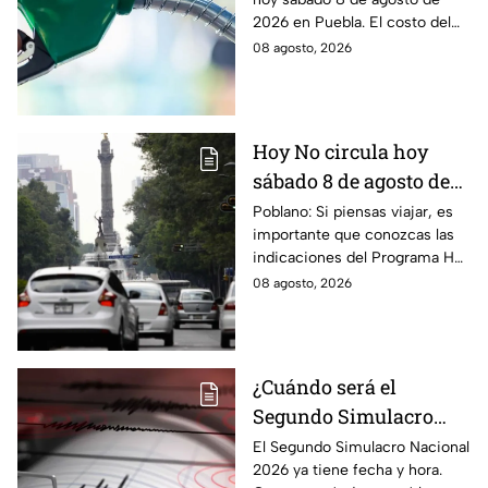
agosto de 2026
2026 en Puebla. El costo del
combustible cambia todos los
08 agosto, 2026
días, checa la actualización.
Hoy No circula hoy
sábado 8 de agosto de
2026: ¿Qué autos no
Poblano: Si piensas viajar, es
importante que conozcas las
transitan en la CDMX y
indicaciones del Programa Hoy
EdoMex?
No Circula HOY sábado 8 de
08 agosto, 2026
agosto de 2026 en la CDMX y
EdoMex.
¿Cuándo será el
Segundo Simulacro
Nacional 2026? A esta
El Segundo Simulacro Nacional
2026 ya tiene fecha y hora.
hora sonará la alerta