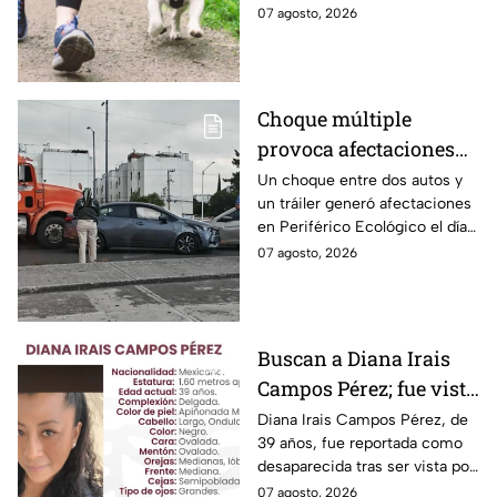
cada vez que una declaración
en una infracción en la CDMX,
07 agosto, 2026
genera indignación?
con multas de hasta 3 mil 848
pesos.
Choque múltiple
provoca afectaciones
en Periférico Ecológico
Un choque entre dos autos y
un tráiler generó afectaciones
hoy viernes
en Periférico Ecológico el día
de hoy, con dirección a la 24
07 agosto, 2026
Sur, en la ciudad de Puebla.
Buscan a Diana Irais
Campos Pérez; fue vista
por última vez en la
Diana Irais Campos Pérez, de
39 años, fue reportada como
ciudad de Puebla
desaparecida tras ser vista por
última vez el 6 de agosto en
07 agosto, 2026