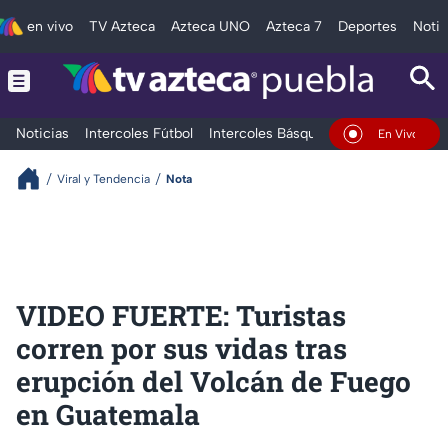
en vivo
TV Azteca
Azteca UNO
Azteca 7
Deportes
Notic
Noticias
Intercoles Fútbol
Intercoles Básquetbol
Deportes
T
En Vivo
Viral y Tendencia
Nota
VIDEO FUERTE: Turistas
corren por sus vidas tras
erupción del Volcán de Fuego
en Guatemala