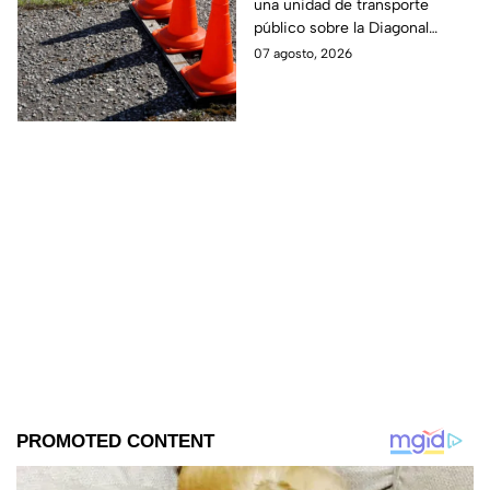
una unidad de transporte
Defensores de la
público sobre la Diagonal
República hoy; captan
Defensores de la República
07 agosto, 2026
momento exacto
hoy 7 de agosto de 2026.
Captan el momento.