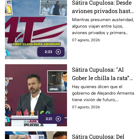
Sátira Cupulosa: Desde
justificar el deterioro de la
aviones privados hasta
infraestructura en Puebla.
vuelos en primera
Mientras presumen austeridad,
algunos viajan entre lujos,
clase, así viajan los
aviones privados y primera
morenistas Alejandro
clase… al parecer ya se
07 agosto, 2026
Armentiras y Jose Luis
abrieron las puertas de “4T
García Parra
2:33
Travel”, donde volar sin pena
parece ser el sello de la casa.
Sátira Cupulosa: "Al
Gober le chilla la rata”:
Mientras Puebla
Hay quienes dicen que el
gobierno de Alejandro Armenta
enfrenta problemas,
tiene visión de futuro,
Armenta y su
nosotros creemos que tiene
07 agosto, 2026
Coordinador de las
hambre de futuro, porque
Mentiras, José Luis
3:21
mientras siguen sin resolverse
los problemas de inseguridad,
García Parra ya
salud y movilidad, ahora el
impulsan nuevo
Sátira Cupulosa: Del
Coordinador de las Mentiras,