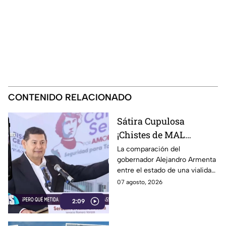
CONTENIDO RELACIONADO
Sátira Cupulosa
¡Chistes de MAL
GUSTO! Alejandro
La comparación del
gobernador Alejandro Armenta
Armentiras intentó
entre el estado de una vialidad
justificar los baches en
y la guerra entre Israel y
07 agosto, 2026
Puebla comparándolos
Palestina provocó críticas por
con una tragedia
2:09
minimizar un conflicto que ha
dejado decenas de miles de
humanitaria
víctimas y por intentar