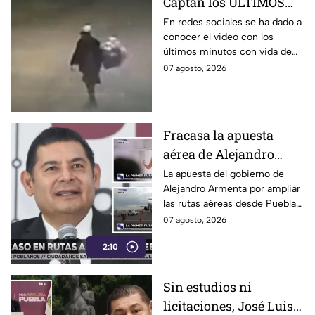
Captan los ÚLTIMOS
minutos con vida de
En redes sociales se ha dado a
conocer el video con los
Dominga, abuelita que
últimos minutos con vida de
murió atacada en
Dominga, abuelita que fue
07 agosto, 2026
Amozoc
atacada con una piedra hasta
morir en Amozoc
Fracasa la apuesta
aérea de Alejandro
Armenta, cancelan ruta
La apuesta del gobierno de
Alejandro Armenta por ampliar
impulsada por Turismo
las rutas aéreas desde Puebla
de Carla López-Malo
ya enfrenta su primer revés. A
07 agosto, 2026
menos de dos meses de su
2:10
lanzamiento, fue cancelado el
vuelo a Ixtapa-Zihuatanejo por
falta de pasajeros, un resultado
Sin estudios ni
que pone en duda la
licitaciones, José Luis
planeación y el alcance de una