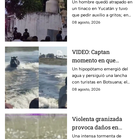
atrapado por más de
Un hombre quedó atrapado en
un tinaco en Yucatán y tuvo
dos horas en Yucatán;
que pedir auxilio a gritos; en
así lo encontraron
redes aseguran que intentaba
08 agosto, 2026
esconderse del esposo de su
amante.
VIDEO: Captan
momento en que
hipopótamo sale del
Un hipopótamo emergió del
agua y persiguió una lancha
agua para perseguir a
con turistas en Botsuana; el
turistas en lancha
guía aceleró a tiempo para
08 agosto, 2026
evitar que el animal los
alcanzara.
Violenta granizada
provoca daños en
vehículos en Polonia
Una intensa tormenta de