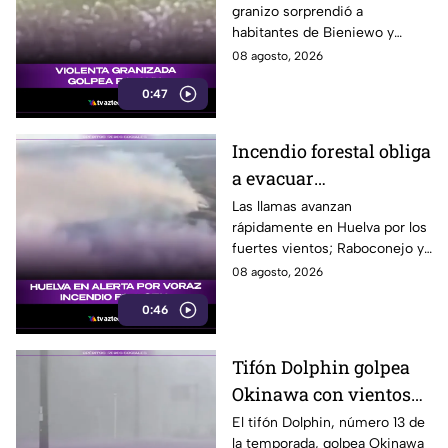
granizo sorprendió a
habitantes de Bieniewo y
provocó daños en los cristales
08 agosto, 2026
de varios vehículos.
0:47
Incendio forestal obliga
a evacuar
comunidades en
Las llamas avanzan
rápidamente en Huelva por los
Huelva
fuertes vientos; Raboconejo y
Caballón fueron evacuadas
08 agosto, 2026
como medida preventiva.
0:46
Tifón Dolphin golpea
Okinawa con vientos
de hasta 157 km/h
El tifón Dolphin, número 13 de
la temporada, golpea Okinawa