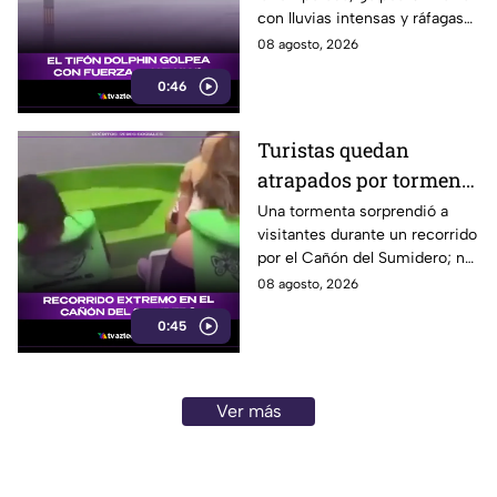
con lluvias intensas y ráfagas
de hasta 157 kilómetros por
08 agosto, 2026
hora.
0:46
Turistas quedan
atrapados por tormenta
en el Cañón del
Una tormenta sorprendió a
visitantes durante un recorrido
Sumidero
por el Cañón del Sumidero; no
se reportaron personas heridas
08 agosto, 2026
tras el momento de angustia.
0:45
Ver más