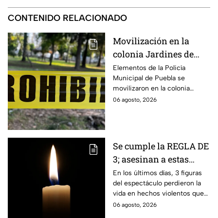
CONTENIDO RELACIONADO
Movilización en la
colonia Jardines de
San José en Puebla
Elementos de la Policía
Municipal de Puebla se
HOY; reportan una
movilizaron en la colonia
persona lesionada
Jardines de San José, luego de
06 agosto, 2026
recibir el reporte de
detonaciones de arma de
fuego.
Se cumple la REGLA DE
3; asesinan a estas
figuras del espectáculo
En los últimos días, 3 figuras
del espectáculo perdieron la
en los últimos días
vida en hechos violentos que
han conmocionado a la
06 agosto, 2026
sociedad y confirmado la