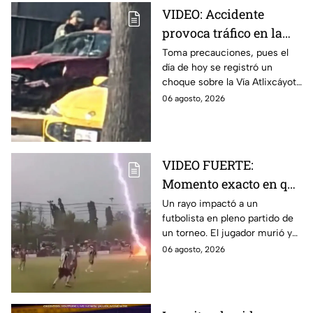
VIDEO: Accidente
provoca tráfico en la
Vía Atlixcáyotl hoy
Toma precauciones, pues el
día de hoy se registró un
jueves; así se ve la zona
choque sobre la Vía Atlixcáyotl,
en la ciudad de Puebla, por lo
06 agosto, 2026
que se ve afectada la
circulación.
VIDEO FUERTE:
Momento exacto en que
rayo mata a futbolista
Un rayo impactó a un
futbolista en pleno partido de
en pleno partido
un torneo. El jugador murió y
otros nueve resultaron heridos
06 agosto, 2026
durante la tormenta.