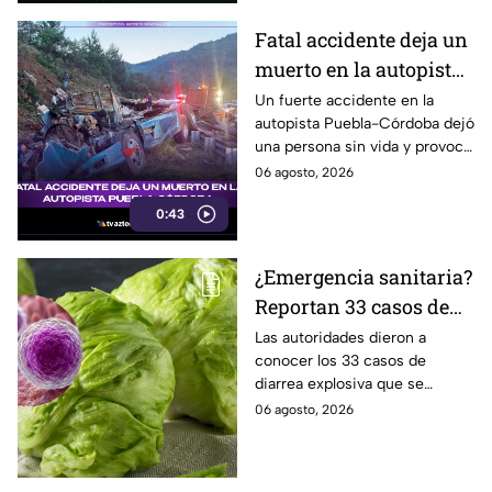
Fatal accidente deja un
muerto en la autopista
Puebla-Córdoba
Un fuerte accidente en la
autopista Puebla-Córdoba dejó
una persona sin vida y provocó
el cierre parcial de la
06 agosto, 2026
circulación en Cumbres de
0:43
Maltrata.
¿Emergencia sanitaria?
Reportan 33 casos de
diarrea explosiva en
Las autoridades dieron a
conocer los 33 casos de
México; estos son los
diarrea explosiva que se
estados afectados
registran en todo el territorio
06 agosto, 2026
de México, por lo que han
activado diversas medidas.