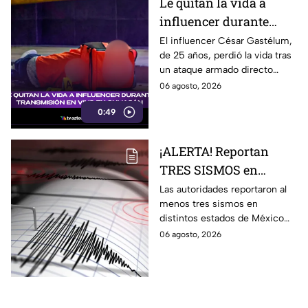
Le quitan la vida a
influencer durante
transmisión en vivo en
El influencer César Gastélum,
de 25 años, perdió la vida tras
Culiacán
un ataque armado directo
mientras realizaba una
06 agosto, 2026
transmisión en vivo en
0:49
Culiacán, Sinaloa.
¡ALERTA! Reportan
TRES SISMOS en
distintos estados de
Las autoridades reportaron al
menos tres sismos en
México hoy jueves;
distintos estados de México
¿Cuáles son los daños?
en las últimas horas de hoy
06 agosto, 2026
jueves 6 de agosto de 2026.
Estos son los daños.