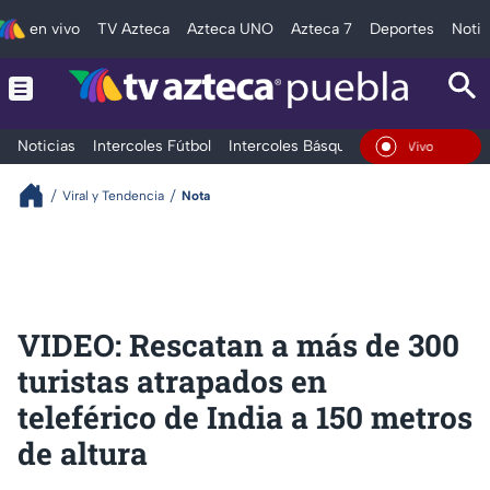
en vivo
TV Azteca
Azteca UNO
Azteca 7
Deportes
Notic
Noticias
Intercoles Fútbol
Intercoles Básquetbol
Deportes
T
En Vivo
Viral y Tendencia
Nota
VIDEO: Rescatan a más de 300
turistas atrapados en
teleférico de India a 150 metros
de altura