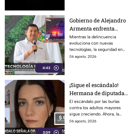
supuesta “regla de 3".
Gobierno de Alejandro
Armenta enfrenta
rezago tecnológico en
Mientras la delincuencia
evoluciona con nuevas
seguridad; policías
tecnologías, la seguridad en
operan con equipos
Puebla se rezaga. A la falta de
06 agosto, 2026
obsoletos
equipo moderno se suman
4:43
mandos sin exámenes de
control y confianza aprobados
y una capacitación limitada,
¡Sigue el escándalo!
una combinación que,
Hermana de diputada
advierten especialistas,
debilita la capacidad de las
morenista Nay
El escándalo por las burlas
corporaciones para prevenir y
contra los adultos mayores
Salvatori bajo la lupa:
combatir el delito.
sigue creciendo. Ahora, la
declaración
polémica ya no sólo alcanza a
06 agosto, 2026
patrimonial de Hilda
la diputada morenista Nay
Salvatori contradice
3:09
Salvatori, sino también a su