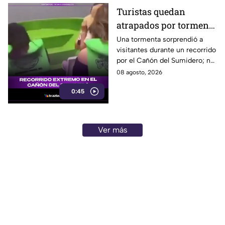
Turistas quedan
atrapados por tormenta
en el Cañón del
Una tormenta sorprendió a
visitantes durante un recorrido
Sumidero
por el Cañón del Sumidero; no
se reportaron personas heridas
08 agosto, 2026
tras el momento de angustia.
0:45
Ver más