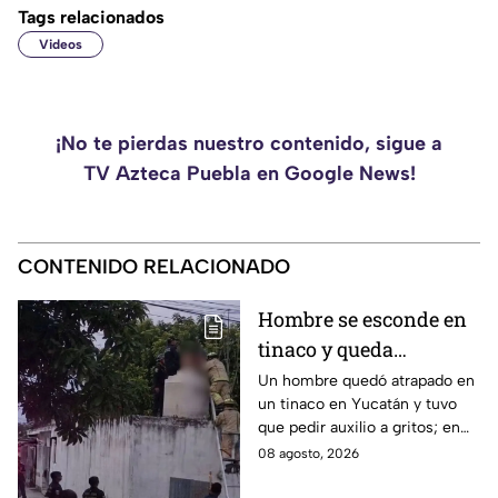
Tags relacionados
Videos
¡No te pierdas nuestro contenido, sigue a
TV Azteca Puebla en Google News!
CONTENIDO RELACIONADO
Hombre se esconde en
tinaco y queda
atrapado por más de
Un hombre quedó atrapado en
un tinaco en Yucatán y tuvo
dos horas en Yucatán;
que pedir auxilio a gritos; en
así lo encontraron
redes aseguran que intentaba
08 agosto, 2026
esconderse del esposo de su
amante.