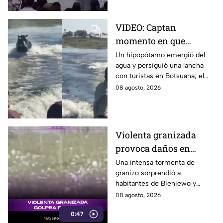
VIDEO: Captan
momento en que
hipopótamo sale del
Un hipopótamo emergió del
agua y persiguió una lancha
agua para perseguir a
con turistas en Botsuana; el
turistas en lancha
guía aceleró a tiempo para
08 agosto, 2026
evitar que el animal los
alcanzara.
Violenta granizada
provoca daños en
vehículos en Polonia
Una intensa tormenta de
granizo sorprendió a
habitantes de Bieniewo y
provocó daños en los cristales
08 agosto, 2026
de varios vehículos.
0:47