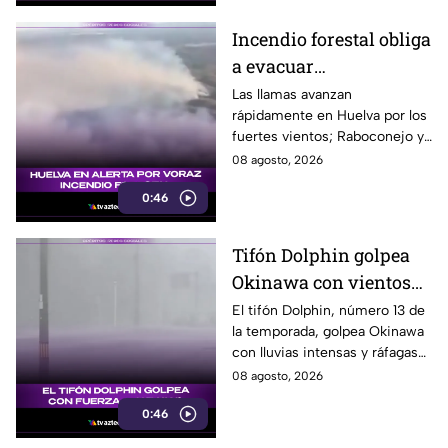
Incendio forestal obliga
a evacuar
comunidades en
Las llamas avanzan
rápidamente en Huelva por los
Huelva
fuertes vientos; Raboconejo y
Caballón fueron evacuadas
08 agosto, 2026
como medida preventiva.
0:46
Tifón Dolphin golpea
Okinawa con vientos
de hasta 157 km/h
El tifón Dolphin, número 13 de
la temporada, golpea Okinawa
con lluvias intensas y ráfagas
de hasta 157 kilómetros por
08 agosto, 2026
hora.
0:46