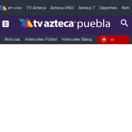
en vivo
TV Azteca
Azteca UNO
Azteca 7
Deportes
Notic
Noticias
Intercoles Fútbol
Intercoles Básquetbol
Deportes
T
En Vi