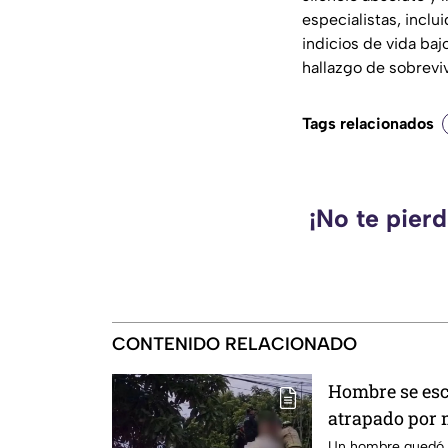
especialistas, incl
indicios de vida ba
hallazgo de sobreviv
Tags relacionados
¡No te pier
CONTENIDO RELACIONADO
Hombre se esc
atrapado por 
Yucatán; así 
Un hombre quedó a