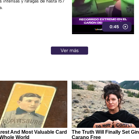
s intensas y ráfagas de hasta 157
a.
0:45
Ver más