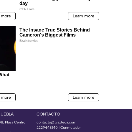
PUEBLA
CONTACTO
08, Plaza Centro
contacto@tvazteca.com
2229448140 | Conmutador