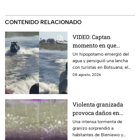
CONTENIDO RELACIONADO
VIDEO: Captan
momento en que
hipopótamo sale del
Un hipopótamo emergió del
agua y persiguió una lancha
agua para perseguir a
con turistas en Botsuana; el
turistas en lancha
guía aceleró a tiempo para
08 agosto, 2026
evitar que el animal los
alcanzara.
Violenta granizada
provoca daños en
vehículos en Polonia
Una intensa tormenta de
granizo sorprendió a
habitantes de Bieniewo y