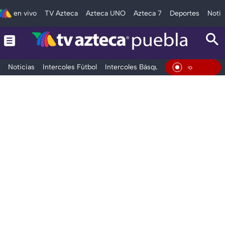
en vivo
TV Azteca
Azteca UNO
Azteca 7
Deportes
Notic
Noticias
Intercoles Fútbol
Intercoles Básquetbol
Deportes
T
En Viv