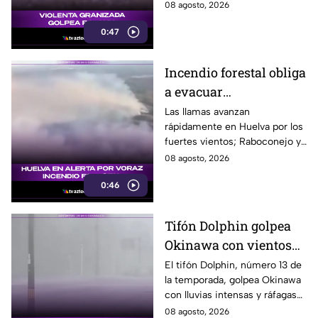
provocó daños en los cristales
08 agosto, 2026
de varios vehículos.
0:47
Incendio forestal obliga
a evacuar
comunidades en
Las llamas avanzan
rápidamente en Huelva por los
Huelva
fuertes vientos; Raboconejo y
Caballón fueron evacuadas
08 agosto, 2026
como medida preventiva.
0:46
Tifón Dolphin golpea
Okinawa con vientos
de hasta 157 km/h
El tifón Dolphin, número 13 de
la temporada, golpea Okinawa
con lluvias intensas y ráfagas
de hasta 157 kilómetros por
08 agosto, 2026