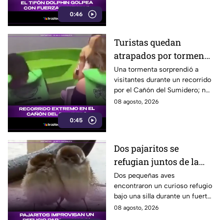
hora.
0:46
Turistas quedan
atrapados por tormenta
en el Cañón del
Una tormenta sorprendió a
visitantes durante un recorrido
Sumidero
por el Cañón del Sumidero; no
se reportaron personas heridas
08 agosto, 2026
tras el momento de angustia.
0:45
Dos pajaritos se
refugian juntos de la
lluvia y se vuelven
Dos pequeñas aves
encontraron un curioso refugio
virales
bajo una silla durante un fuerte
aguacero y conmovieron a
08 agosto, 2026
usuarios en redes sociales.