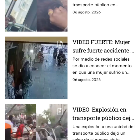
transporte público en
Monterrey
Monterrey, Nuevo León, quedó
06 agosto, 2026
captada en video y se viralizó
en redes sociales.
VIDEO FUERTE: Mujer
sufre fuerte accidente a
los pocos segundos de
Por medio de redes sociales
se dio a conocer el momento
haber salido del
en que una mujer sufrió un
hospital
fuerte accidente a los pocos
06 agosto, 2026
segundos de haber salido del
hospital.
VIDEO: Explosión en
transporte público deja
siete personas sin vida
Una explosión a una unidad del
transporte público dejó un
saldo de al menos siete