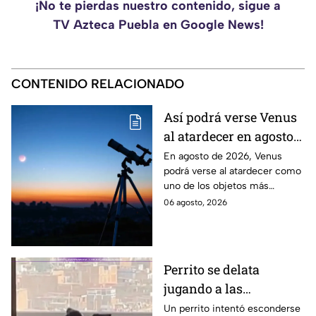
¡No te pierdas nuestro contenido, sigue a
TV Azteca Puebla en Google News!
CONTENIDO RELACIONADO
Así podrá verse Venus
al atardecer en agosto
este 2026: ¿Cuándo y
En agosto de 2026, Venus
podrá verse al atardecer como
dónde observarlo
uno de los objetos más
desde Puebla?
brillantes del cielo. Conoce la
06 agosto, 2026
fecha, horario y hacia dónde
mirar desde Puebla.
Perrito se delata
jugando a las
escondidas y conquista
Un perrito intentó esconderse