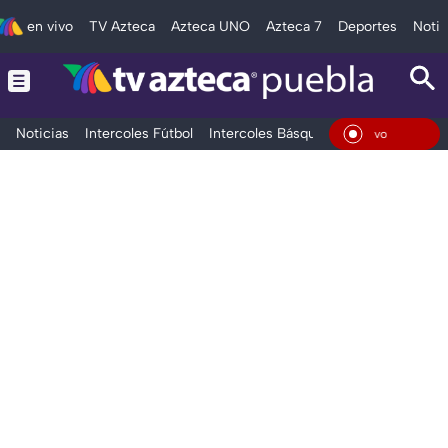
en vivo
TV Azteca
Azteca UNO
Azteca 7
Deportes
Notic
Noticias
Intercoles Fútbol
Intercoles Básquetbol
Deportes
T
En Vivo