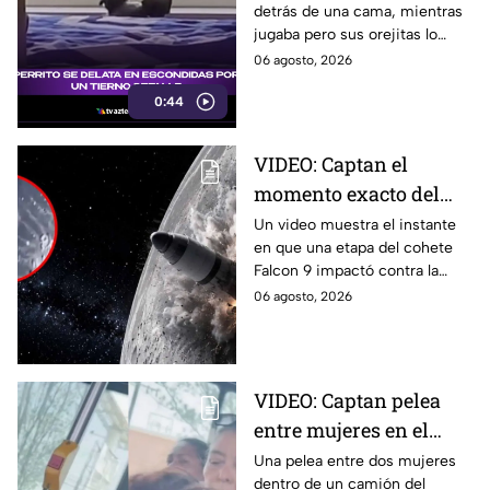
detrás de una cama, mientras
las redes
jugaba pero sus orejitas lo
delataron. El tierno video
06 agosto, 2026
conquistó a miles de usuarios.
0:44
VIDEO: Captan el
momento exacto del
impacto de cohete
Un video muestra el instante
en que una etapa del cohete
contra la Luna; así
Falcon 9 impactó contra la
reaccionó
luna, levantando una enorme
06 agosto, 2026
nube de polvo y formando un
nuevo cráter.
VIDEO: Captan pelea
entre mujeres en el
transporte público; así
Una pelea entre dos mujeres
dentro de un camión del
se desgreñaron en