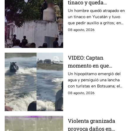
tinaco y queda
atrapado por más de
Un hombre quedó atrapado en
un tinaco en Yucatán y tuvo
dos horas en Yucatán;
que pedir auxilio a gritos; en
así lo encontraron
redes aseguran que intentaba
08 agosto, 2026
esconderse del esposo de su
amante.
VIDEO: Captan
momento en que
hipopótamo sale del
Un hipopótamo emergió del
agua y persiguió una lancha
agua para perseguir a
con turistas en Botsuana; el
turistas en lancha
guía aceleró a tiempo para
08 agosto, 2026
evitar que el animal los
alcanzara.
Violenta granizada
provoca daños en