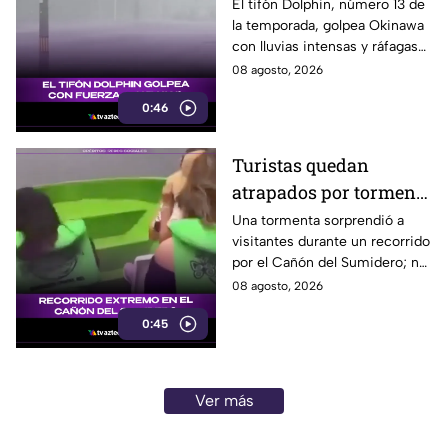
de hasta 157 km/h
El tifón Dolphin, número 13 de
la temporada, golpea Okinawa
con lluvias intensas y ráfagas
de hasta 157 kilómetros por
08 agosto, 2026
hora.
0:46
Turistas quedan
atrapados por tormenta
en el Cañón del
Una tormenta sorprendió a
visitantes durante un recorrido
Sumidero
por el Cañón del Sumidero; no
se reportaron personas heridas
08 agosto, 2026
tras el momento de angustia.
0:45
Ver más