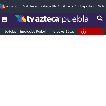
en vivo
TV Azteca
Azteca UNO
Azteca 7
Deportes
Notic
Noticias
Intercoles Fútbol
Intercoles Básquetbol
Deportes
T
En Vivo