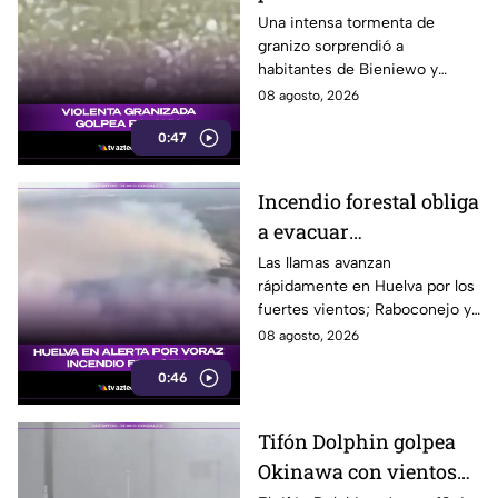
vehículos en Polonia
Una intensa tormenta de
granizo sorprendió a
habitantes de Bieniewo y
provocó daños en los cristales
08 agosto, 2026
de varios vehículos.
0:47
Incendio forestal obliga
a evacuar
comunidades en
Las llamas avanzan
rápidamente en Huelva por los
Huelva
fuertes vientos; Raboconejo y
Caballón fueron evacuadas
08 agosto, 2026
como medida preventiva.
0:46
Tifón Dolphin golpea
Okinawa con vientos