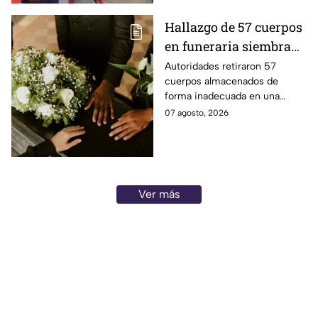
Hallazgo de 57 cuerpos
en funeraria siembra
dudas entre familias
Autoridades retiraron 57
cuerpos almacenados de
que recibieron cenizas
forma inadecuada en una
de sus seres queridos
funeraria de Chicago. Familias
07 agosto, 2026
cuestionan si las cenizas que
recibieron son auténticas.
Ver más