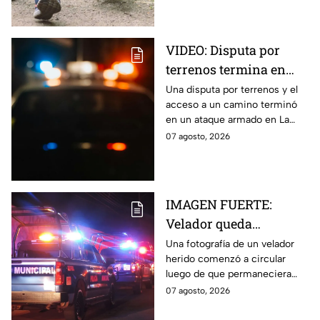
pesos.
VIDEO: Disputa por
terrenos termina en
ataque armado en
Una disputa por terrenos y el
acceso a un camino terminó
Chihuahua; padre
en un ataque armado en La
muere y su hijo queda
Regina, Chihuahua, donde un
07 agosto, 2026
herido
hombre murió y su hijo resultó
herido.
IMAGEN FUERTE:
Velador queda
gravemente herido tras
Una fotografía de un velador
herido comenzó a circular
ataque con arma
luego de que permaneciera
blanca en
varias horas hospitalizado tras
07 agosto, 2026
Aguascalientes
ser atacado en Aguascalientes
el 4 de agosto.