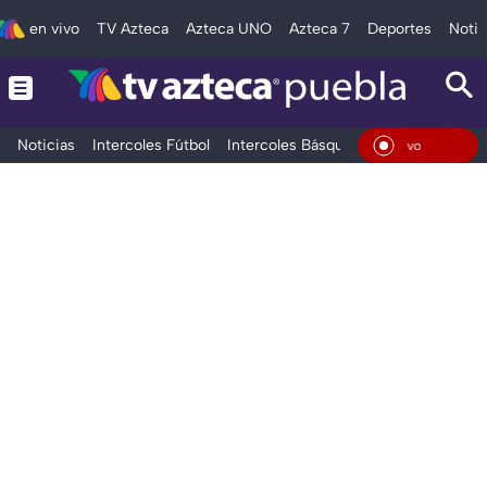
en vivo
TV Azteca
Azteca UNO
Azteca 7
Deportes
Notic
Noticias
Intercoles Fútbol
Intercoles Básquetbol
Deportes
T
En Vivo