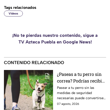
Tags relacionados
Videos
¡No te pierdas nuestro contenido, sigue a
TV Azteca Puebla en Google News!
CONTENIDO RELACIONADO
¿Paseas a tu perro sin
correa? Podrías recibir
una fuerte MULTA
Pasear a tu perro sin las
medidas de seguridad
necesarias puede convertirse
en una infracción en la CDMX,
07 agosto, 2026
con multas de hasta 3 mil 848