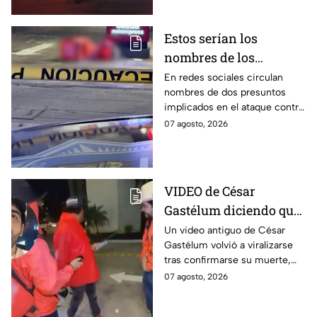
Estos serían los
nombres de los
presuntos implicados
En redes sociales circulan
nombres de dos presuntos
en ataque contra César
implicados en el ataque contra
Gastélum en Culiacán
el creador de contenido César
07 agosto, 2026
Gastélum, pero no han sido
confirmados.
VIDEO de César
Gastélum diciendo que
‘todo fue una broma’
Un video antiguo de César
Gastélum volvió a viralizarse
confunde a usuarios
tras confirmarse su muerte,
tras su muerte
provocando dudas entre
07 agosto, 2026
usuarios sobre su autenticidad.