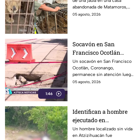
de una jaula en una casa
Matamoros,
abandonada de Matamoros,
Tamaulipas
Tamaulipas. El hallazgo
05 agosto, 2026
movilizó a equipos de rescate
durante varias horas.
Socavón en San
Francisco Ocotlán
permanece abierto tras
Un socavón en San Francisco
Ocotlán, Coronango,
lluvias
permanece sin atención luego
de formarse hace más de 15
05 agosto, 2026
días en una zona cercana a una
1:46
escuela, representando un
riesgo para peatones y
automovilistas
Identifican a hombre
ejecutado en
Atzizihuacán; fue
Un hombre localizado sin vida
en Atzizihuacán fue
privado de la libertad