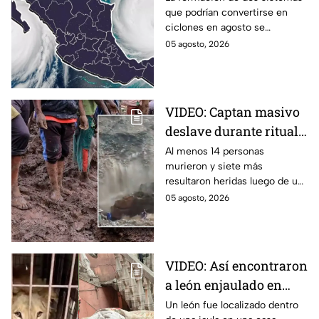
que podrían convertirse en
ciclones en agosto:
ciclones en agosto se
¿Qué riesgo
mantienen bajo vigilancia en el
05 agosto, 2026
representan?
océano Pacífico por su
potencial de desarrollo.
VIDEO: Captan masivo
deslave durante ritual
religioso; dejó 23
Al menos 14 personas
murieron y siete más
peregrinos sin vida en
resultaron heridas luego de un
monasterio de Etiopía
deslave durante un ritual
05 agosto, 2026
religioso en un monasterio del
norte de Etiopía.
VIDEO: Así encontraron
a león enjaulado en
casa abandonada en
Un león fue localizado dentro