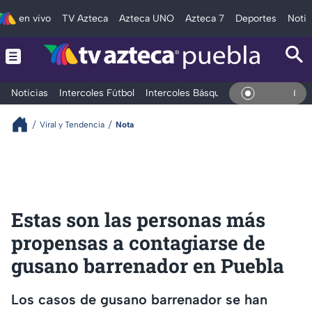
en vivo
TV Azteca
Azteca UNO
Azteca 7
Deportes
Notic
Noticias
Intercoles Fútbol
Intercoles Básquetbol
Deportes
T
En Vivo
Viral y Tendencia
Nota
Estas son las personas más
propensas a contagiarse de
gusano barrenador en Puebla
Los casos de gusano barrenador se han