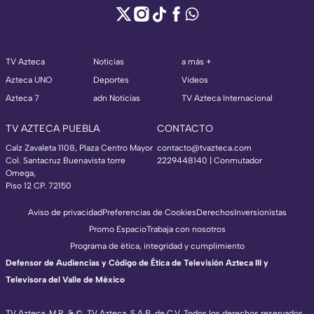
TV Azteca
Noticias
a más +
Azteca UNO
Deportes
Videos
Azteca 7
adn Noticias
TV Azteca Internacional
TV AZTECA PUEBLA
CONTACTO
Calz Zavaleta 1108, Plaza Centro Mayor
contacto@tvazteca.com
Col. Santacruz Buenavista torre
2229448140 | Conmutador
Omega,
Piso 12 CP. 72150
Aviso de privacidad
Preferencias de Cookies
Derechos
Inversionistas
Promo Espacio
Trabaja con nosotros
Programa de ética, integridad y cumplimiento
Defensor de Audiencias y Código de Ética de Televisión Azteca III y
Televisora del Valle de México
TV Azteca, M.R. & ©, TV Azteca, S.A.B. de C.V. Todos los derechos reservados,