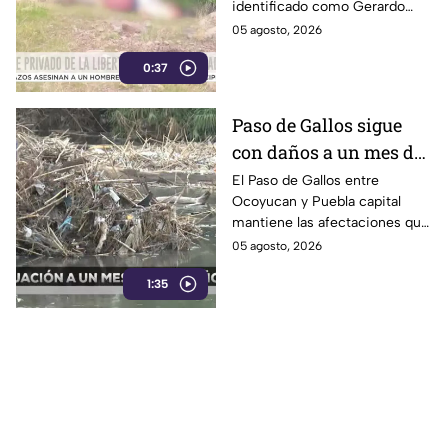
identificado como Gerardo
“N”, de 27 años, quien
05 agosto, 2026
presuntamente fue privado de
0:37
la libertad junto con su
padrastro, quien continúa
desaparecido.
Paso de Gallos sigue
con daños a un mes de
afectaciones por
El Paso de Gallos entre
Ocoyucan y Puebla capital
lluvias
mantiene las afectaciones que
dejó el aumento del nivel del
05 agosto, 2026
río Atoyac durante las lluvias
1:35
de julio, mientras habitantes
continúan cruzando con
temor.