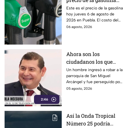
precio de la gasolina
Puebla hoy jueves 6 de
Este es el precio de la gasolina
hoy jueves 6 de agosto de
agosto de 2026
2026 en Puebla. El costo del
combustible cambia todos los
06 agosto, 2026
días, checa la actualización.
Ahora son los
ciudadanos los que
detienen a los
Un hombre ingresó a robar a la
parroquia de San Miguel
delincuentes: feligreses
Arcángel y fue perseguido por
detienen a presunto
los propios feligreses, quienes
05 agosto, 2026
ladrón ante la
lograron detenerlo antes de
inseguridad en la
2:46
entregarlo a la policía. Vecinos
denuncian que los robos son
Puebla de Alejandro
constantes y acusan falta de
Armenta
Así la Onda Tropical
vigilancia.
Número 25 podría