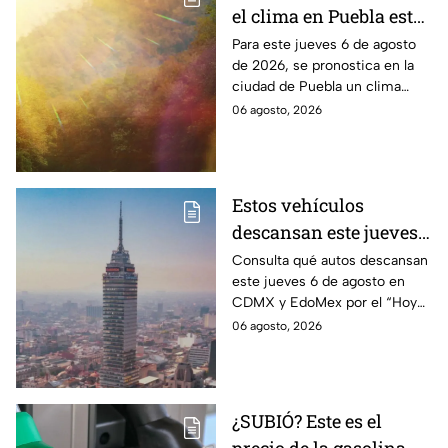
el clima en Puebla este
jueves 6 de agosto de
Para este jueves 6 de agosto
de 2026, se pronostica en la
2026
ciudad de Puebla un clima
cálido con bajas probabilidades
06 agosto, 2026
de lluvias ligeras durante la
tarde.
Estos vehículos
descansan este jueves 6
de agosto en CDMX y
Consulta qué autos descansan
este jueves 6 de agosto en
EdoMex como parte del
CDMX y EdoMex por el “Hoy
Hoy No Circula
No Circula"; evita multas y el
06 agosto, 2026
envío de tu vehículo al
corralón.
¿SUBIÓ? Este es el