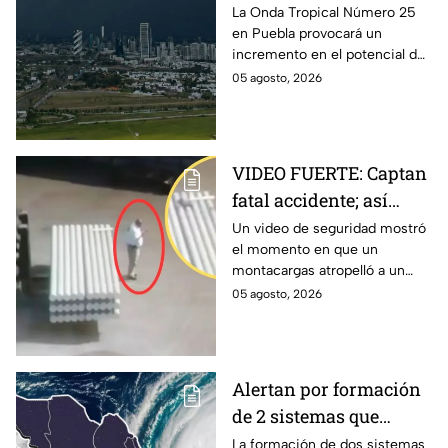
generar tormentas en
La Onda Tropical Número 25
en Puebla provocará un
Puebla: Pronóstico de
incremento en el potencial de
lluvias y riesgos
lluvias en los próximos días,
05 agosto, 2026
tormentas eléctricas y posible
caída de granizo.
VIDEO FUERTE: Captan
fatal accidente; así
montacargas atropelló
Un video de seguridad mostró
el momento en que un
a trabajador distraído
montacargas atropelló a un
en su celular
trabajador dentro de una planta
05 agosto, 2026
metalúrgica en China. Así
ocurrió el accidente.
Alertan por formación
de 2 sistemas que
podrían convertirse en
La formación de dos sistemas