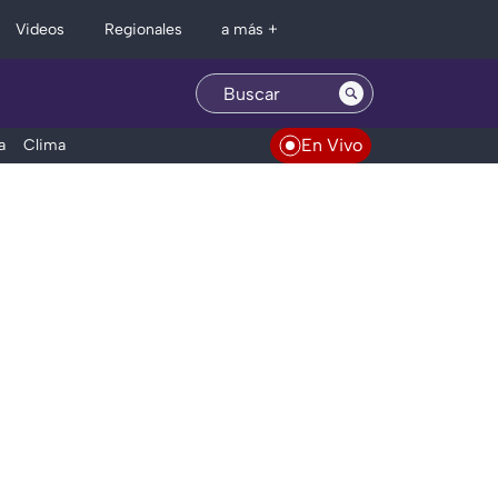
Regionales
Videos
a más +
En Vivo
a
Clima