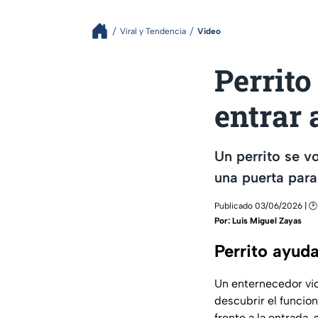
Viral y Tendencia
Video
Perrito
entrar 
Un perrito se v
una puerta par
Publicado 03/06/2026 | 🕑
Por:
Luis Miguel Zayas
Perrito ayuda
Un enternecedor vid
descubrir el funcio
frente a la entrada,