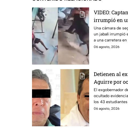
VIDEO: Captan
irrumpió en un
a clientes en 
Una cámara de se
un jabalí irrumpió
a una carretera en 
06 agosto, 2026
Detienen al e
Aguirre por oc
de los 43 nor
El exgobernador de
ocultado evidencia
los 43 estudiantes
06 agosto, 2026