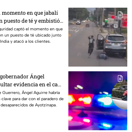
 momento en que jabalí
 puesto de té y embistió
India
guridad captó el momento en que
 en un puesto de té ubicado junto
India y atacó a los clientes.
xgobernador Ángel
ultar evidencia en el caso
malistas de Ayotzinapa
 Guerrero, Ángel Aguirre habría
 clave para dar con el paradero de
 desaparecidos de Ayotzinapa.