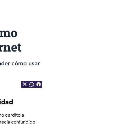
ómo
rnet
ender cómo usar
lidad
ño cerdito a
arecía confundido