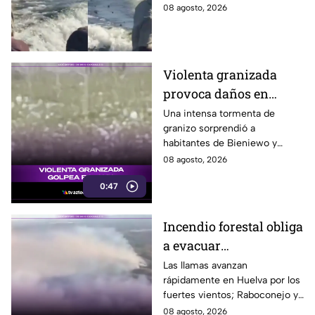
guía aceleró a tiempo para
08 agosto, 2026
evitar que el animal los
alcanzara.
Violenta granizada
provoca daños en
vehículos en Polonia
Una intensa tormenta de
granizo sorprendió a
habitantes de Bieniewo y
provocó daños en los cristales
08 agosto, 2026
de varios vehículos.
0:47
Incendio forestal obliga
a evacuar
comunidades en
Las llamas avanzan
rápidamente en Huelva por los
Huelva
fuertes vientos; Raboconejo y
Caballón fueron evacuadas
08 agosto, 2026