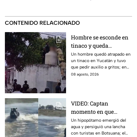
CONTENIDO RELACIONADO
Hombre se esconde en
tinaco y queda
atrapado por más de
Un hombre quedó atrapado en
un tinaco en Yucatán y tuvo
dos horas en Yucatán;
que pedir auxilio a gritos; en
así lo encontraron
redes aseguran que intentaba
08 agosto, 2026
esconderse del esposo de su
amante.
VIDEO: Captan
momento en que
hipopótamo sale del
Un hipopótamo emergió del
agua y persiguió una lancha
agua para perseguir a
con turistas en Botsuana; el
turistas en lancha