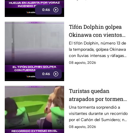
como medida preventiva.
0:46
Tifón Dolphin golpea
Okinawa con vientos
de hasta 157 km/h
El tifón Dolphin, número 13 de
la temporada, golpea Okinawa
con lluvias intensas y ráfagas
de hasta 157 kilómetros por
08 agosto, 2026
hora.
0:46
Turistas quedan
atrapados por tormenta
en el Cañón del
Una tormenta sorprendió a
visitantes durante un recorrido
Sumidero
por el Cañón del Sumidero; no
se reportaron personas heridas
08 agosto, 2026
tras el momento de angustia.