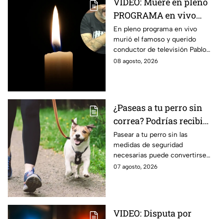
VIDEO: Muere en pleno
PROGRAMA en vivo
famoso conductor de
En pleno programa en vivo
murió el famoso y querido
televisión a los 49 años
conductor de televisión Pablo
Balario, a los 49 años de edad.
08 agosto, 2026
Estas fueron las causas de su
partida.
¿Paseas a tu perro sin
correa? Podrías recibir
una fuerte MULTA
Pasear a tu perro sin las
medidas de seguridad
necesarias puede convertirse
en una infracción en la CDMX,
07 agosto, 2026
con multas de hasta 3 mil 848
pesos.
VIDEO: Disputa por