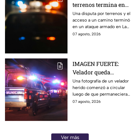
terrenos termina en
ataque armado en
Una disputa por terrenos y el
acceso a un camino terminó
Chihuahua; padre
en un ataque armado en La
muere y su hijo queda
Regina, Chihuahua, donde un
07 agosto, 2026
herido
hombre murió y su hijo resultó
herido.
IMAGEN FUERTE:
Velador queda
gravemente herido tras
Una fotografía de un velador
herido comenzó a circular
ataque con arma
luego de que permaneciera
blanca en
varias horas hospitalizado tras
07 agosto, 2026
Aguascalientes
ser atacado en Aguascalientes
el 4 de agosto.
Ver más