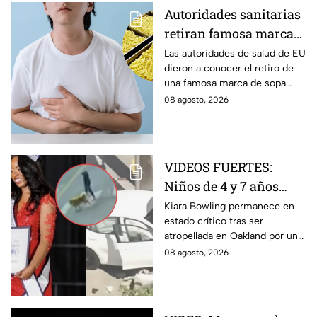
Autoridades sanitarias
retiran famosa marca
de sopa INSTANTÁNEA
Las autoridades de salud de EU
dieron a conocer el retiro de
por peligroso
una famosa marca de sopa
ingrediente
instantánea japonesa por
08 agosto, 2026
contener un ingrediente que
puede ser peligroso.
VIDEOS FUERTES:
Niños de 4 y 7 años
toman un auto a
Kiara Bowling permanece en
estado crítico tras ser
escondidas y
atropellada en Oakland por un
atropellan a una joven
automóvil que, de acuerdo con
08 agosto, 2026
en California
la policía, era conducido por
dos menores.