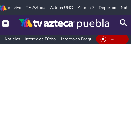
en vivo
TV Azteca
Azteca UNO
Azteca 7
Deportes
Notic
Noticias
Intercoles Fútbol
Intercoles Básquetbol
Deportes
T
En Vivo