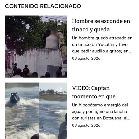
CONTENIDO RELACIONADO
Hombre se esconde en
tinaco y queda
atrapado por más de
Un hombre quedó atrapado en
un tinaco en Yucatán y tuvo
dos horas en Yucatán;
que pedir auxilio a gritos; en
así lo encontraron
redes aseguran que intentaba
08 agosto, 2026
esconderse del esposo de su
amante.
VIDEO: Captan
momento en que
hipopótamo sale del
Un hipopótamo emergió del
agua y persiguió una lancha
agua para perseguir a
con turistas en Botsuana; el
turistas en lancha
guía aceleró a tiempo para
08 agosto, 2026
evitar que el animal los
alcanzara.