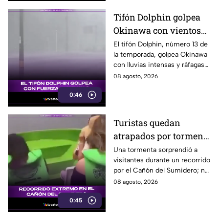
Tifón Dolphin golpea
Okinawa con vientos
de hasta 157 km/h
El tifón Dolphin, número 13 de
la temporada, golpea Okinawa
con lluvias intensas y ráfagas
de hasta 157 kilómetros por
08 agosto, 2026
hora.
0:46
Turistas quedan
atrapados por tormenta
en el Cañón del
Una tormenta sorprendió a
visitantes durante un recorrido
Sumidero
por el Cañón del Sumidero; no
se reportaron personas heridas
08 agosto, 2026
tras el momento de angustia.
0:45