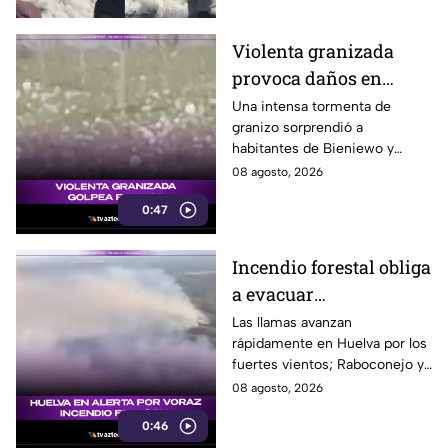
Violenta granizada
provoca daños en
vehículos en Polonia
Una intensa tormenta de
granizo sorprendió a
habitantes de Bieniewo y
provocó daños en los cristales
08 agosto, 2026
de varios vehículos.
0:47
Incendio forestal obliga
a evacuar
comunidades en
Las llamas avanzan
rápidamente en Huelva por los
Huelva
fuertes vientos; Raboconejo y
Caballón fueron evacuadas
08 agosto, 2026
como medida preventiva.
0:46