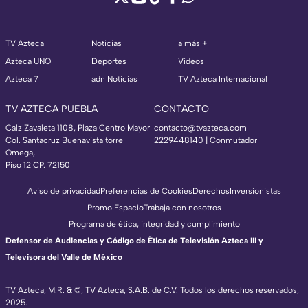
TV Azteca
Noticias
a más +
Azteca UNO
Deportes
Videos
Azteca 7
adn Noticias
TV Azteca Internacional
TV AZTECA PUEBLA
CONTACTO
Calz Zavaleta 1108, Plaza Centro Mayor
contacto@tvazteca.com
Col. Santacruz Buenavista torre
2229448140 | Conmutador
Omega,
Piso 12 CP. 72150
Aviso de privacidad
Preferencias de Cookies
Derechos
Inversionistas
Promo Espacio
Trabaja con nosotros
Programa de ética, integridad y cumplimiento
Defensor de Audiencias y Código de Ética de Televisión Azteca III y
Televisora del Valle de México
TV Azteca, M.R. & ©, TV Azteca, S.A.B. de C.V. Todos los derechos reservados,
2025.