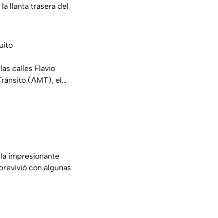
a llanta trasera del
uito
as calles Flavio
Tránsito (AMT), el…
 la impresionante
brevivió con algunas