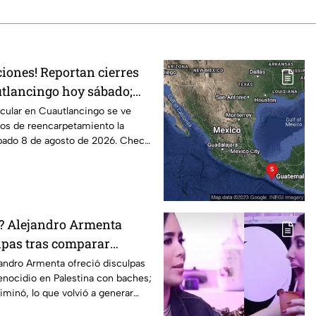
iones! Reportan cierres
utlancingo hoy sábado;
icular en Cuautlancingo se ve
jos de reencarpetamiento la
bado 8 de agosto de 2026. Checa
ó? Alejandro Armenta
lpas tras comparar
estino con baches;
andro Armenta ofreció disculpas
enocidio en Palestina con baches;
iminó, lo que volvió a generar