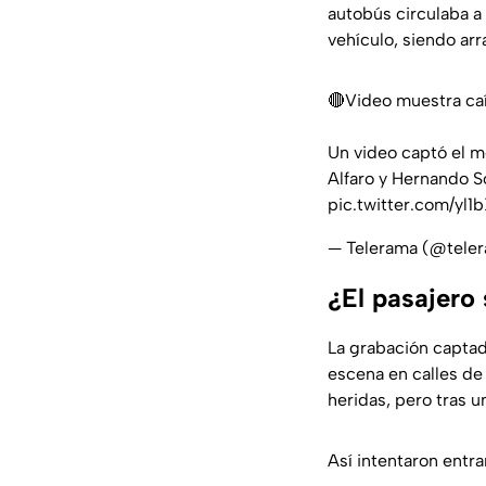
autobús circulaba a 
vehículo, siendo ar
🔴Video muestra caí
Un video captó el m
Alfaro y Hernando S
pic.twitter.com/yl1
— Telerama (@tele
¿El pasajero 
La grabación captad
escena en calles de
heridas, pero tras u
Así intentaron entr