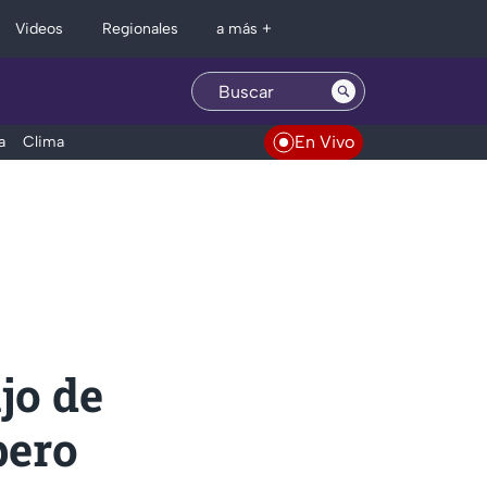
Regionales
Videos
a más +
En Vivo
a
Clima
jo de
pero