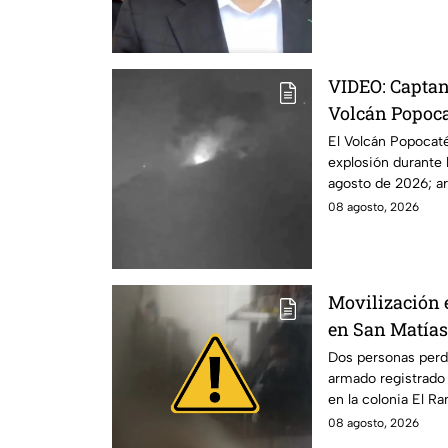
VIDEO: Capta
Volcán Popoca
El Volcán Popocatép
explosión durante
agosto de 2026; ar
caliente.
08 agosto, 2026
Movilización 
en San Matías
reportan dos 
Dos personas perdi
armado registrado
en la colonia El R
Puebla.
08 agosto, 2026