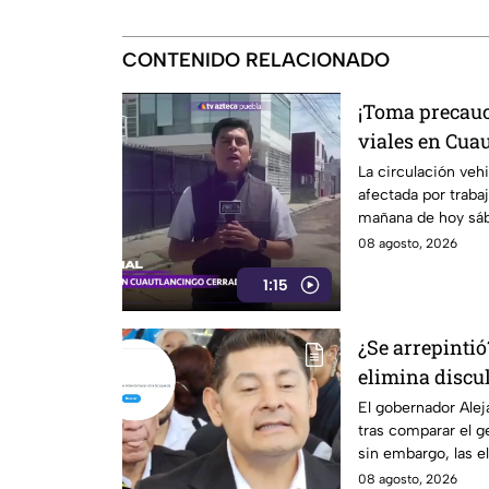
CONTENIDO RELACIONADO
¡Toma precauc
viales en Cua
vías alternas
La circulación veh
afectada por traba
mañana de hoy sá
los detalles.
08 agosto, 2026
1:15
¿Se arrepinti
elimina discu
genocidio pal
El gobernador Alej
tras comparar el g
Morena calla
sin embargo, las el
críticas.
08 agosto, 2026