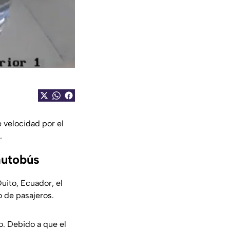
 velocidad por el
.
autobús
uito, Ecuador, el
o de pasajeros.
lo. Debido a que el