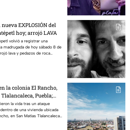
n nueva EXPLOSIÓN del
tépetl hoy; arrojó LAVA
etl volvió a registrar una
 la madrugada de hoy sábado 8 de
rojó lava y pedazos de roca
en la colonia El Rancho,
 Tlalancaleca, Puebla;
personas sin vida
eron la vida tras un ataque
 dentro de una vivienda ubicada
ancho, en San Matías Tlalancaleca,