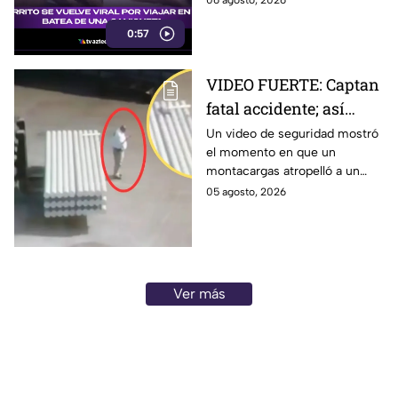
06 agosto, 2026
equilibrio durante todo el
0:57
recorrido.
VIDEO FUERTE: Captan
fatal accidente; así
montacargas atropelló
Un video de seguridad mostró
el momento en que un
a trabajador distraído
montacargas atropelló a un
en su celular
trabajador dentro de una planta
05 agosto, 2026
metalúrgica en China. Así
ocurrió el accidente.
Ver más