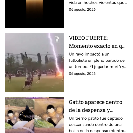
vida en hechos violentos que
han conmocionado a la
06 agosto, 2026
sociedad y confirmado la
supuesta “regla de 3".
VIDEO FUERTE:
Momento exacto en que
rayo mata a futbolista
Un rayo impactó a un
futbolista en pleno partido de
en pleno partido
un torneo. El jugador murió y
otros nueve resultaron heridos
06 agosto, 2026
durante la tormenta.
Gatito aparece dentro
de la despensa y
conquista las redes
Un tierno gatito fue captado
descansando dentro de una
bolsa de la despensa mientras