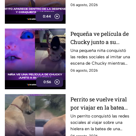
abrazaba un paquete de
06 agosto, 2026
huevos. El video ya es viral en
0:44
redes sociales.
Pequeña ve película de
Chucky junto a su
muñeco y se vuelve
Una pequeña niña conquistó
las redes sociales al imitar una
viral
escena de Chucky mientras
veía la película en su casa junto
06 agosto, 2026
a su muñeco del famoso
0:56
personaje.
Perrito se vuelve viral
por viajar en la batea
de una camioneta
Un perrito conquistó las redes
sociales al viajar sobre una
hielera en la batea de una
camioneta y mantener el