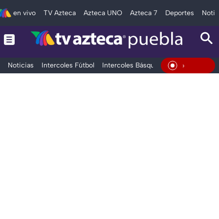
en vivo
TV Azteca
Azteca UNO
Azteca 7
Deportes
Notic
Noticias
Intercoles Fútbol
Intercoles Básquetbol
Deportes
T
En Vivo