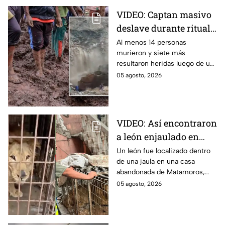
VIDEO: Captan masivo
deslave durante ritual
religioso; dejó 23
Al menos 14 personas
murieron y siete más
peregrinos sin vida en
resultaron heridas luego de un
monasterio de Etiopía
deslave durante un ritual
05 agosto, 2026
religioso en un monasterio del
norte de Etiopía.
VIDEO: Así encontraron
a león enjaulado en
casa abandonada en
Un león fue localizado dentro
de una jaula en una casa
Matamoros,
abandonada de Matamoros,
Tamaulipas
Tamaulipas. El hallazgo
05 agosto, 2026
movilizó a equipos de rescate
durante varias horas.