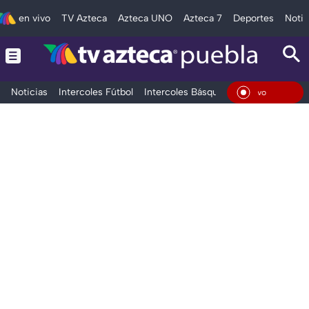
en vivo
TV Azteca
Azteca UNO
Azteca 7
Deportes
Notic
Noticias
Intercoles Fútbol
Intercoles Básquetbol
Deportes
T
En Vi