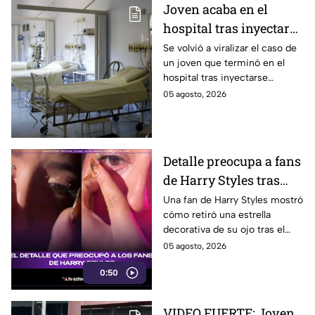
Joven acaba en el
hospital tras inyectarse
mercurio; quería ser
Se volvió a viralizar el caso de
un joven que terminó en el
como Wolverine
hospital tras inyectarse
mercurio, pues quería
05 agosto, 2026
parecerse a Wolverine. Aquí
los detalles.
Detalle preocupa a fans
de Harry Styles tras
concierto
Una fan de Harry Styles mostró
cómo retiró una estrella
decorativa de su ojo tras el
concierto tras haber llorado,
05 agosto, 2026
generando preocupación en
0:50
redes sociales.
VIDEO FUERTE: Joven