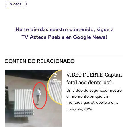
Videos
¡No te pierdas nuestro contenido, sigue a
TV Azteca Puebla en Google News!
CONTENIDO RELACIONADO
VIDEO FUERTE: Captan
fatal accidente; así
montacargas atropelló
Un video de seguridad mostró
el momento en que un
a trabajador distraído
montacargas atropelló a un
en su celular
trabajador dentro de una planta
05 agosto, 2026
metalúrgica en China. Así
ocurrió el accidente.