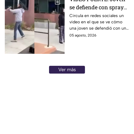
se defiende con spray
de alumna que la iba a
Circula en redes sociales un
video en el que se ve cómo
atacar con un martillo
una joven se defendió con un
¿en dónde fue?
spray de otra alumna que
05 agosto, 2026
presuntamente intentaba
atacarla con un martillo.
Ver más