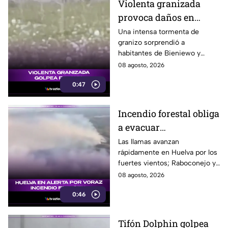
Violenta granizada
provoca daños en
vehículos en Polonia
Una intensa tormenta de
granizo sorprendió a
habitantes de Bieniewo y
provocó daños en los cristales
08 agosto, 2026
de varios vehículos.
0:47
Incendio forestal obliga
a evacuar
comunidades en
Las llamas avanzan
rápidamente en Huelva por los
Huelva
fuertes vientos; Raboconejo y
Caballón fueron evacuadas
08 agosto, 2026
como medida preventiva.
0:46
Tifón Dolphin golpea