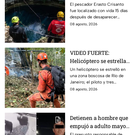
cenote a 100 metros de
El pescador Erasto Crisanto
fue localizado con vida 15 días
profundidad;
después de desaparecer
sobrevivió 15 días
mientras pescaba en un
08 agosto, 2026
cenote del sur de Veracruz. Así
lo hallaron.
VIDEO FUERTE:
Helicóptero se estrella
y deja cuatro muertos
Un helicóptero se estrelló en
una zona boscosa de Río de
en Río de Janeiro; así
Janeiro; el piloto y tres
se vieron las llamas
mujeres murieron tras el
08 agosto, 2026
impacto y el incendio. Así se
vio la zona.
Detienen a hombre que
empujó a adulto mayor
hacia un tráiler en
El presunto responsable de