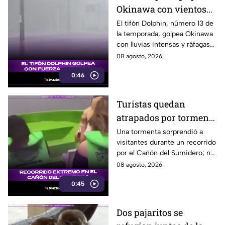
Okinawa con vientos
de hasta 157 km/h
El tifón Dolphin, número 13 de
la temporada, golpea Okinawa
con lluvias intensas y ráfagas
de hasta 157 kilómetros por
08 agosto, 2026
hora.
0:46
Turistas quedan
atrapados por tormenta
en el Cañón del
Una tormenta sorprendió a
visitantes durante un recorrido
Sumidero
por el Cañón del Sumidero; no
se reportaron personas heridas
08 agosto, 2026
tras el momento de angustia.
0:45
Dos pajaritos se