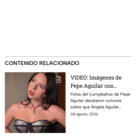
CONTENIDO RELACIONADO
VIDEO: Imágenes de
Pepe Aguilar con
Ángela desatan
Fotos del cumpleaños de Pepe
Aguilar desataron rumores
rumores ¿Está
sobre que Ángela Aguilar
embarazada?
podría estar embarazada;
08 agosto, 2026
aunque ella no ha confirmado
nada. Esto se sabe.