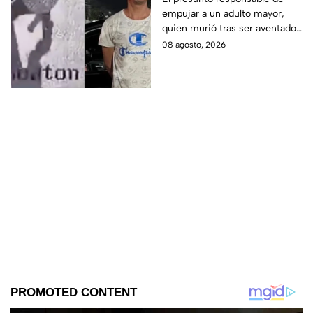
empujar a un adulto mayor,
Monterrey
quien murió tras ser aventado
al paso de un tráiler en
08 agosto, 2026
Monterrey, fue detenido este
sábado.