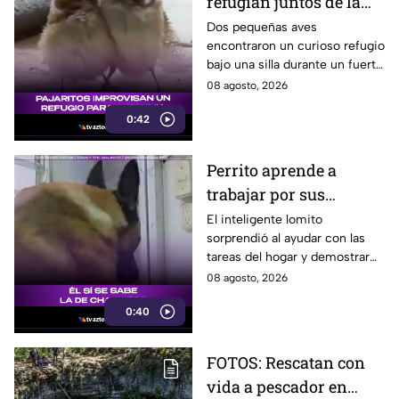
refugian juntos de la
lluvia y se vuelven
Dos pequeñas aves
encontraron un curioso refugio
virales
bajo una silla durante un fuerte
aguacero y conmovieron a
08 agosto, 2026
usuarios en redes sociales.
0:42
Perrito aprende a
trabajar por sus
premios y se vuelve
El inteligente lomito
sorprendió al ayudar con las
viral
tareas del hogar y demostrar
que ya conoce la fórmula:
08 agosto, 2026
trabajo terminado, premio
0:40
asegurado.
FOTOS: Rescatan con
vida a pescador en