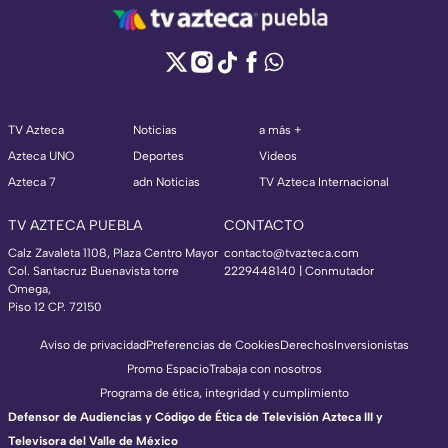
TV Azteca
Noticias
a más +
Azteca UNO
Deportes
Videos
Azteca 7
adn Noticias
TV Azteca Internacional
TV AZTECA PUEBLA
CONTACTO
Calz Zavaleta 1108, Plaza Centro Mayor
contacto@tvazteca.com
Col. Santacruz Buenavista torre
2229448140 | Conmutador
Omega,
Piso 12 CP. 72150
Aviso de privacidad
Preferencias de Cookies
Derechos
Inversionistas
Promo Espacio
Trabaja con nosotros
Programa de ética, integridad y cumplimiento
Defensor de Audiencias y Código de Ética de Televisión Azteca III y
Televisora del Valle de México