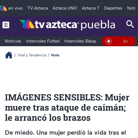
en vivo
TV Azteca
Azteca UNO
Azteca 7
Deportes
Notic
Noticias
Intercoles Fútbol
Intercoles Básquetbol
Deportes
T
En Vivo
Viral y Tendencia
Nota
IMÁGENES SENSIBLES: Mujer
muere tras ataque de caimán;
le arrancó los brazos
De miedo. Una mujer perdió la vida tras el