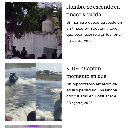
Hombre se esconde en
tinaco y queda
atrapado por más de
Un hombre quedó atrapado en
un tinaco en Yucatán y tuvo
dos horas en Yucatán;
que pedir auxilio a gritos; en
así lo encontraron
redes aseguran que intentaba
08 agosto, 2026
esconderse del esposo de su
amante.
VIDEO: Captan
momento en que
hipopótamo sale del
Un hipopótamo emergió del
agua y persiguió una lancha
agua para perseguir a
con turistas en Botsuana; el
turistas en lancha
guía aceleró a tiempo para
08 agosto, 2026
evitar que el animal los
alcanzara.