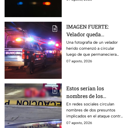
herido
hombre murió y su hijo resultó
herido.
IMAGEN FUERTE:
Velador queda
gravemente herido tras
Una fotografía de un velador
herido comenzó a circular
ataque con arma
luego de que permaneciera
blanca en
varias horas hospitalizado tras
07 agosto, 2026
Aguascalientes
ser atacado en Aguascalientes
el 4 de agosto.
Estos serían los
nombres de los
presuntos implicados
En redes sociales circulan
nombres de dos presuntos
en ataque contra César
implicados en el ataque contra
Gastélum en Culiacán
el creador de contenido César
07 agosto, 2026