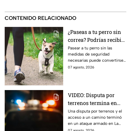
CONTENIDO RELACIONADO
¿Paseas a tu perro sin
correa? Podrías recibir
una fuerte MULTA
Pasear a tu perro sin las
medidas de seguridad
necesarias puede convertirse
en una infracción en la CDMX,
07 agosto, 2026
con multas de hasta 3 mil 848
pesos.
VIDEO: Disputa por
terrenos termina en
ataque armado en
Una disputa por terrenos y el
acceso a un camino terminó
Chihuahua; padre
en un ataque armado en La
muere y su hijo queda
Regina, Chihuahua, donde un
07 agosto, 2026