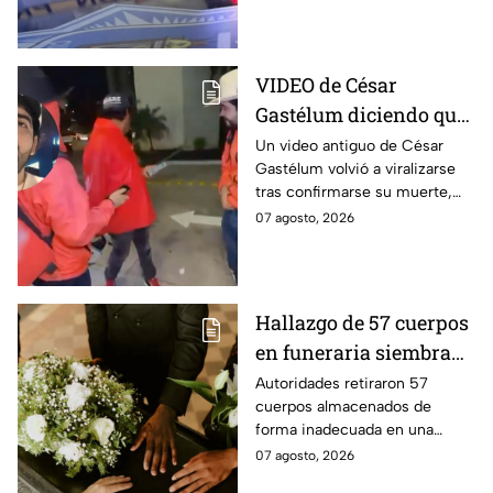
Gastélum, pero no han sido
confirmados.
VIDEO de César
Gastélum diciendo que
‘todo fue una broma’
Un video antiguo de César
Gastélum volvió a viralizarse
confunde a usuarios
tras confirmarse su muerte,
tras su muerte
provocando dudas entre
07 agosto, 2026
usuarios sobre su autenticidad.
Hallazgo de 57 cuerpos
en funeraria siembra
dudas entre familias
Autoridades retiraron 57
cuerpos almacenados de
que recibieron cenizas
forma inadecuada en una
de sus seres queridos
funeraria de Chicago. Familias
07 agosto, 2026
cuestionan si las cenizas que