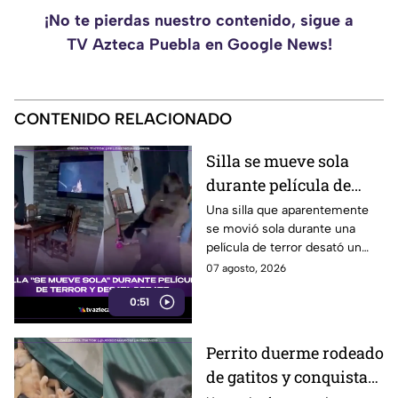
¡No te pierdas nuestro contenido, sigue a
TV Azteca Puebla en Google News!
CONTENIDO RELACIONADO
Silla se mueve sola
durante película de
terror y se vuelve viral
Una silla que aparentemente
se movió sola durante una
película de terror desató un
intenso debate entre usuarios
07 agosto, 2026
en redes sociales, ¿real o una
0:51
broma planeada?
Perrito duerme rodeado
de gatitos y conquista