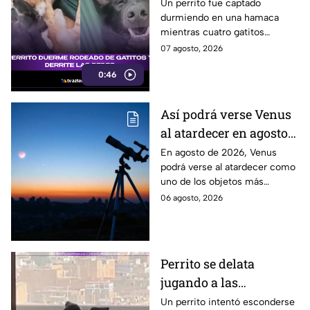
las redes
Un perrito fue captado
durmiendo en una hamaca
mientras cuatro gatitos
descansaban abrazados y
07 agosto, 2026
encima de él. La escena
0:46
conquistó las redes sociales.
Así podrá verse Venus
al atardecer en agosto
este 2026: ¿Cuándo y
En agosto de 2026, Venus
podrá verse al atardecer como
dónde observarlo
uno de los objetos más
desde Puebla?
brillantes del cielo. Conoce la
06 agosto, 2026
fecha, horario y hacia dónde
mirar desde Puebla.
Perrito se delata
jugando a las
escondidas y conquista
Un perrito intentó esconderse