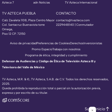
Azteca 7
adn Noticias
TV Azteca Internacional
TV AZTECA PUEBLA
CONTACTO
Calz Zavaleta 1108, Plaza Centro Mayor
contacto@tvazteca.com
Col. Santacruz Buenavista torre
2229448140 | Conmutador
Omega,
Piso 12 CP. 72150
Aviso de privacidad
Preferencias de Cookies
Derechos
Inversionistas
Promo Espacio
Trabaja con nosotros
Programa de ética, integridad y cumplimiento
Defensor de Audiencias y Código de Ética de Televisión Azteca III y
Televisora del Valle de México
TV Azteca, M.R. & ©, TV Azteca, S.A.B. de C.V. Todos los derechos reservados,
2025.
Queda prohibida la reproducción total o parcial sin la autorización previa,
expresa y por escrito de su titular.
Subir inicio