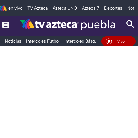
en vivo
TV Azteca
Azteca UNO
Azteca 7
Deportes
Notic
Noticias
Intercoles Fútbol
Intercoles Básquetbol
Deportes
T
En Vivo