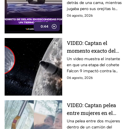
detrás de una cama, mientras
las redes
jugaba pero sus orejitas lo
delataron. El tierno video
06 agosto, 2026
conquistó a miles de usuarios.
0:44
VIDEO: Captan el
momento exacto del
impacto de cohete
Un video muestra el instante
en que una etapa del cohete
contra la Luna; así
Falcon 9 impactó contra la
reaccionó
luna, levantando una enorme
06 agosto, 2026
nube de polvo y formando un
nuevo cráter.
VIDEO: Captan pelea
entre mujeres en el
transporte público; así
Una pelea entre dos mujeres
dentro de un camión del
se desgreñaron en