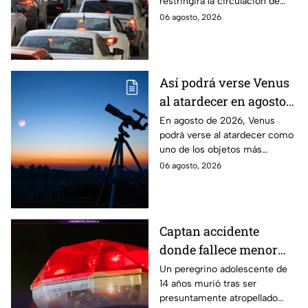
restringirá la circulación de
Edomex
vehículos en la Ciudad de
06 agosto, 2026
México y los municipios
conurbados del Edomex.
Así podrá verse Venus
al atardecer en agosto
este 2026: ¿Cuándo y
En agosto de 2026, Venus
podrá verse al atardecer como
dónde observarlo
uno de los objetos más
desde Puebla?
brillantes del cielo. Conoce la
06 agosto, 2026
fecha, horario y hacia dónde
mirar desde Puebla.
Captan accidente
donde fallece menor
peregrino en Estado de
Un peregrino adolescente de
14 años murió tras ser
México
presuntamente atropellado