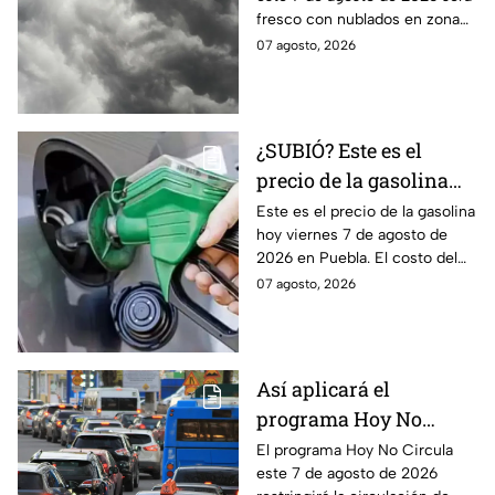
agosto de 2026
fresco con nublados en zona
centro y norte, mientras que al
07 agosto, 2026
sur habrá temperaturas
elevadas.
¿SUBIÓ? Este es el
precio de la gasolina
Puebla hoy viernes 7 de
Este es el precio de la gasolina
hoy viernes 7 de agosto de
agosto de 2026
2026 en Puebla. El costo del
combustible cambia todos los
07 agosto, 2026
días, checa la actualización.
Así aplicará el
programa Hoy No
Circula este 7 de agosto
El programa Hoy No Circula
este 7 de agosto de 2026
de 2026 en CDMX y