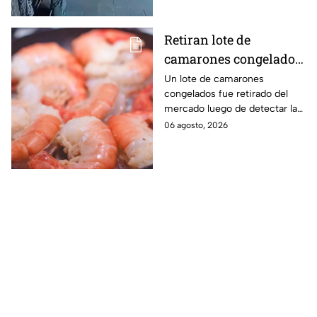
hospital.
Retiran lote de
camarones congelados
por riesgo sanitario;
Un lote de camarones
congelados fue retirado del
detectan salmonella en
mercado luego de detectar la
España
presencia de salmonella, una
06 agosto, 2026
bacteria que puede provocar
enfermedades
gastrointestinales tras su
consumo.