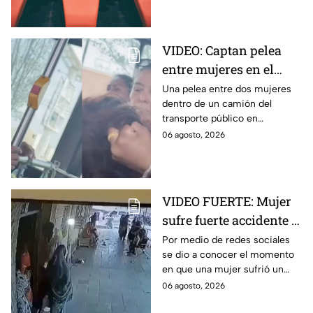
VIDEO: Captan pelea
entre mujeres en el
transporte público; así
Una pelea entre dos mujeres
dentro de un camión del
se desgreñaron en
transporte público en
Monterrey
Monterrey, Nuevo León, quedó
06 agosto, 2026
captada en video y se viralizó
en redes sociales.
VIDEO FUERTE: Mujer
sufre fuerte accidente a
los pocos segundos de
Por medio de redes sociales
se dio a conocer el momento
haber salido del
en que una mujer sufrió un
hospital
fuerte accidente a los pocos
06 agosto, 2026
segundos de haber salido del