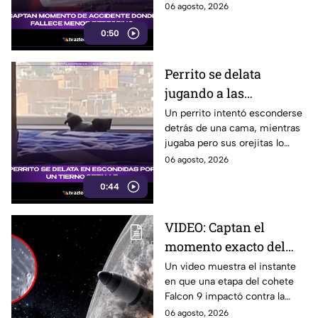
mientras entrenaba en
06 agosto, 2026
bicicleta para una
0:50
peregrinación en el Estado de
México.
Perrito se delata
jugando a las
escondidas y conquista
Un perrito intentó esconderse
detrás de una cama, mientras
las redes
jugaba pero sus orejitas lo
delataron. El tierno video
06 agosto, 2026
conquistó a miles de usuarios.
0:44
VIDEO: Captan el
momento exacto del
impacto de cohete
Un video muestra el instante
en que una etapa del cohete
contra la Luna; así
Falcon 9 impactó contra la
reaccionó
luna, levantando una enorme
06 agosto, 2026