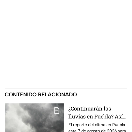
CONTENIDO RELACIONADO
¿Continuarán las
lluvias en Puebla? Así
el clima este 7 de
El reporte del clima en Puebla
este 7 de agosto de 2026 será