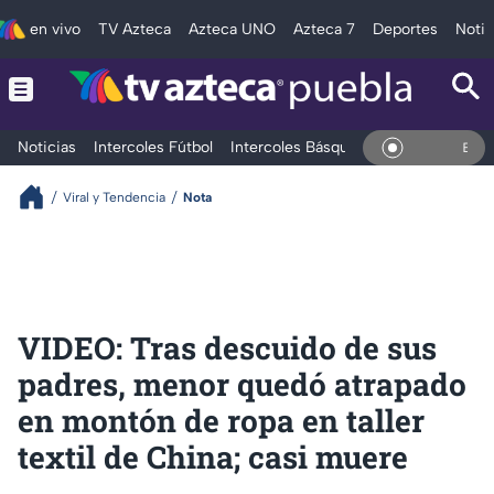
en vivo
TV Azteca
Azteca UNO
Azteca 7
Deportes
Notic
Noticias
Intercoles Fútbol
Intercoles Básquetbol
Deportes
T
En Vivo
Viral y Tendencia
Nota
VIDEO: Tras descuido de sus
padres, menor quedó atrapado
en montón de ropa en taller
textil de China; casi muere