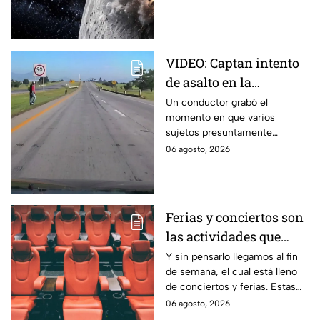
nube de polvo y formando un
nuevo cráter.
VIDEO: Captan intento
de asalto en la
autopista Arco Norte;
Un conductor grabó el
momento en que varios
delincuentes arrojaron
sujetos presuntamente
piedras y llantas
intentaron cometer un asalto
06 agosto, 2026
sobre la autopista Arco Norte a
la altura de Tlaxcala
Ferias y conciertos son
las actividades que
habrá en Puebla del 7 al
Y sin pensarlo llegamos al fin
de semana, el cual está lleno
9 de agosto
de conciertos y ferias. Estas
son las actividades que habrá
06 agosto, 2026
del 7 al 9 de agosto en Puebla.