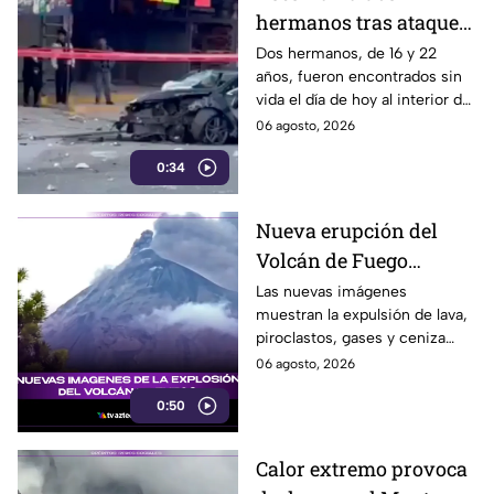
hermanos tras ataque
armado en Huixcolotla
Dos hermanos, de 16 y 22
años, fueron encontrados sin
hoy; hallaron sus
vida el día de hoy al interior de
cuerpos dentro de un
un vehículo con múltiples
06 agosto, 2026
automóvil
impactos de bala en San
0:34
Salvador Huixcolotla.
Nueva erupción del
Volcán de Fuego
mantiene en alerta a
Las nuevas imágenes
muestran la expulsión de lava,
Guatemala
piroclastos, gases y ceniza
mientras el coloso permanece
06 agosto, 2026
bajo Alerta Naranja.
0:50
Calor extremo provoca