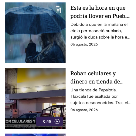
Esta es la hora en que
podría llover en Puebla
hoy jueves
Debido a que en la mañana el
cielo permaneció nublado,
surgió la duda sobre la hora en
que podría llover en Puebla hoy
06 agosto, 2026
6 de agosto de 2026. Aquí los
detalles.
Roban celulares y
dinero en tienda de
Papalotla, Tlaxcala
Una tienda de Papalotla,
Tlaxcala fue asaltada por
sujetos desconocidos. Tras el
atraco, se reportó el robo de
06 agosto, 2026
celulares y dinero en efectivo.
0:45