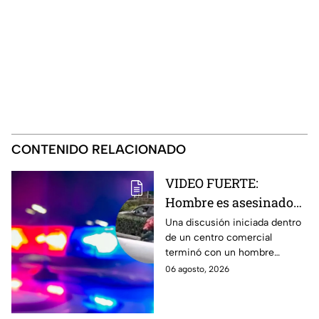
CONTENIDO RELACIONADO
VIDEO FUERTE:
Hombre es asesinado
tras una fuerte
Una discusión iniciada dentro
de un centro comercial
discusión en centro
terminó con un hombre
comercial de EdoMéx
asesinado a puñaladas. El
06 agosto, 2026
agresor escapó y ya es
buscado por las autoridades.