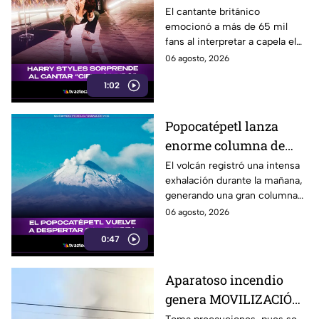
Lindo" en CDMX
El cantante británico
emocionó a más de 65 mil
fans al interpretar a capela el
tradicional tema mexicano
06 agosto, 2026
durante su tercer concierto en
1:02
la capital.
Popocatépetl lanza
enorme columna de
ceniza este 6 de agosto
El volcán registró una intensa
exhalación durante la mañana,
generando una gran columna
de ceniza visible desde
06 agosto, 2026
distintos puntos de la región.
0:47
Aparatoso incendio
genera MOVILIZACIÓN
en el Infonavit San