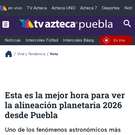
en vivo
TV Azteca
Azteca UNO
Azteca 7
Deportes
Notic
Noticias
Intercoles Fútbol
Intercoles Básquetbol
Deportes
T
En Vivo
Viral y Tendencia
Nota
Esta es la mejor hora para ver
la alineación planetaria 2026
desde Puebla
Uno de los fenómenos astronómicos más