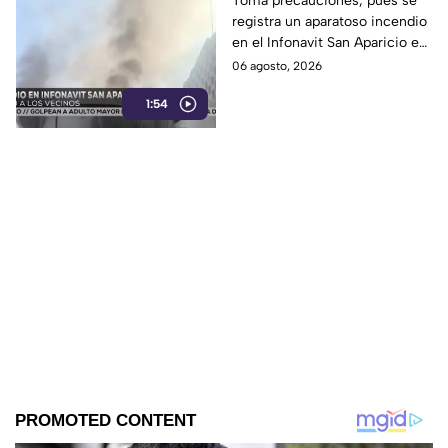
Toma precauciones, pues se
registra un aparatoso incendio
Aparicio en Puebla
en el Infonavit San Aparicio en
Puebla, cerca de la autopista
06 agosto, 2026
México-Puebla, hoy 5 de
1:54
agosto de 2026.