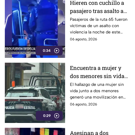
Hieren con cuchillo a
pasajero tras asalto a
Ruta 65 en Puebla
Pasajeros de la ruta 65 fueron
víctimas de un asalto con
violencia la noche de este
miércoles 5 de agosto de
06 agosto, 2026
2026 en la colonia Santa María,
0:34
en Puebla.
Encuentra a mujer y
dos menores sin vida
en Huauchinango
El hallazgo de una mujer sin
vida junto a dos menores
generó una movilización en
inmediaciones del municipio
06 agosto, 2026
de Huauchinango.
0:29
Asesinan a dos