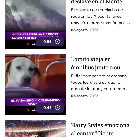
deslave en el Monte
Cervino, Italia.
El colapso de toneladas de
roca en los Alpes italianos
reavivó la preocupación por los
efectos del aumento de las
06 agosto, 2026
temperaturas.
0:54
Lomito viaja en
ómnibus junto a su
dueño y conquista las
El fiel compañero acompaña
todos los días a su dueño
redes
durante la ruta y enterneció a
miles de usuarios con su
06 agosto, 2026
comportamiento.
0:43
Harry Styles emociona
al cantar "Cielito