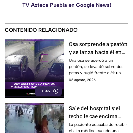
TV Azteca Puebla en Google News!
CONTENIDO RELACIONADO
Osa sorprende a peatón
y se lanza hacia él en
Rusia
Una osa se acercó a un
peatón, se levantó sobre dos
patas y rugió frente a él; un
automovilista logró
06 agosto, 2026
ahuyentarla.
0:45
Sale del hospital y el
techo le cae encima
segundos después
La paciente acababa de recibir
el alta médica cuando una