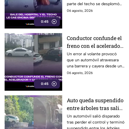
parte del techo se desplomó
sobre ella. El momento quedó
06 agosto, 2026
grabado por cámaras de
0:45
seguridad.
Conductor confunde el
freno con el acelerador
y cae desde un muro en
Un error al volante provocó
que un automóvil atravesara
Turquía
una barrera y cayera desde un
muro, dejando a tres personas
06 agosto, 2026
lesionadas.
0:45
Auto queda suspendido
entre árboles tras salir
proyectado en un
Un automóvil salió disparado
tras perder el control y terminó
accidente
suspendido entre los árboles.