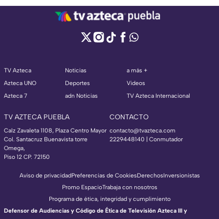
TV Azteca
Noticias
a más +
Azteca UNO
Deportes
Videos
Azteca 7
adn Noticias
TV Azteca Internacional
TV AZTECA PUEBLA
CONTACTO
Calz Zavaleta 1108, Plaza Centro Mayor
contacto@tvazteca.com
Col. Santacruz Buenavista torre
2229448140 | Conmutador
Omega,
Piso 12 CP. 72150
Aviso de privacidad
Preferencias de Cookies
Derechos
Inversionistas
Promo Espacio
Trabaja con nosotros
Programa de ética, integridad y cumplimiento
Defensor de Audiencias y Código de Ética de Televisión Azteca III y