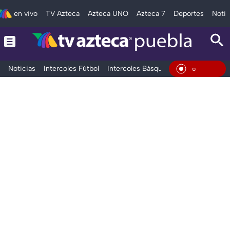
en vivo
TV Azteca
Azteca UNO
Azteca 7
Deportes
Notic
Noticias
Intercoles Fútbol
Intercoles Básquetbol
Deportes
T
En Viv