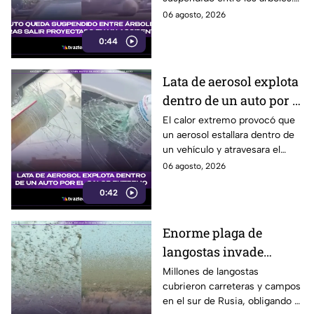
El conductor fue rescatado por
06 agosto, 2026
bomberos.
0:44
Lata de aerosol explota
dentro de un auto por el
calor extremo
El calor extremo provocó que
un aerosol estallara dentro de
un vehículo y atravesara el
parabrisas. Expertos advierten
06 agosto, 2026
cómo prevenir este riesgo.
0:42
Enorme plaga de
langostas invade
carreteras y cultivos en
Millones de langostas
cubrieron carreteras y campos
Rusia
en el sur de Rusia, obligando a