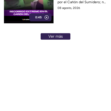
por el Cañón del Sumidero; no
se reportaron personas heridas
08 agosto, 2026
tras el momento de angustia.
0:45
Ver más