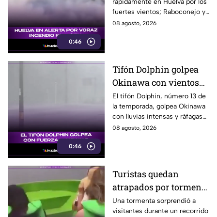
rápidamente en Huelva por los
Huelva
fuertes vientos; Raboconejo y
Caballón fueron evacuadas
08 agosto, 2026
como medida preventiva.
0:46
Tifón Dolphin golpea
Okinawa con vientos
de hasta 157 km/h
El tifón Dolphin, número 13 de
la temporada, golpea Okinawa
con lluvias intensas y ráfagas
de hasta 157 kilómetros por
08 agosto, 2026
hora.
0:46
Turistas quedan
atrapados por tormenta
en el Cañón del
Una tormenta sorprendió a
visitantes durante un recorrido
Sumidero