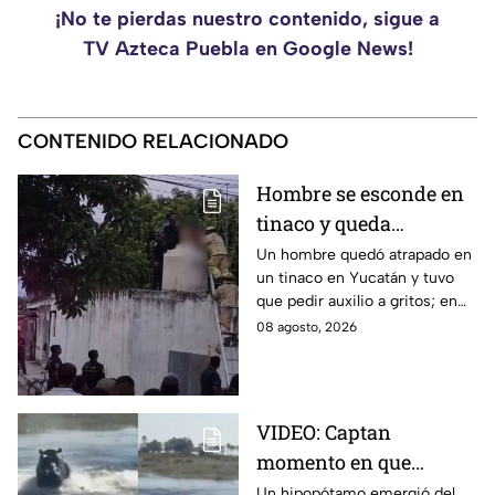
¡No te pierdas nuestro contenido, sigue a
TV Azteca Puebla en Google News!
CONTENIDO RELACIONADO
Hombre se esconde en
tinaco y queda
atrapado por más de
Un hombre quedó atrapado en
un tinaco en Yucatán y tuvo
dos horas en Yucatán;
que pedir auxilio a gritos; en
así lo encontraron
redes aseguran que intentaba
08 agosto, 2026
esconderse del esposo de su
amante.
VIDEO: Captan
momento en que
hipopótamo sale del
Un hipopótamo emergió del