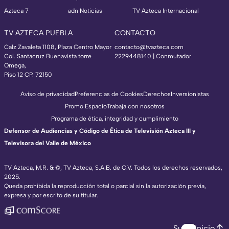
Azteca 7
adn Noticias
TV Azteca Internacional
TV AZTECA PUEBLA
CONTACTO
Calz Zavaleta 1108, Plaza Centro Mayor
contacto@tvazteca.com
Col. Santacruz Buenavista torre
2229448140 | Conmutador
Omega,
Piso 12 CP. 72150
Aviso de privacidad
Preferencias de Cookies
Derechos
Inversionistas
Promo Espacio
Trabaja con nosotros
Programa de ética, integridad y cumplimiento
Defensor de Audiencias y Código de Ética de Televisión Azteca III y
Televisora del Valle de México
TV Azteca, M.R. & ©, TV Azteca, S.A.B. de C.V. Todos los derechos reservados,
2025.
Queda prohibida la reproducción total o parcial sin la autorización previa,
expresa y por escrito de su titular.
Subir inicio