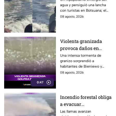
agua y persiguió una lancha
agua para perseguir a
con turistas en Botsuana; el
turistas en lancha
guía aceleró a tiempo para
08 agosto, 2026
evitar que el animal los
alcanzara.
Violenta granizada
provoca daños en
vehículos en Polonia
Una intensa tormenta de
granizo sorprendió a
habitantes de Bieniewo y
provocó daños en los cristales
08 agosto, 2026
de varios vehículos.
0:47
Incendio forestal obliga
a evacuar
comunidades en
Las llamas avanzan