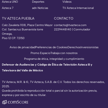
Azteca UNO
Deportes
Videos
Azteca 7
adn Noticias
TV Azteca Internacional
TV AZTECA PUEBLA
CONTACTO
Calz Zavaleta 1108, Plaza Centro Mayor
contacto@tvazteca.com
Col. Santacruz Buenavista torre
2229448140 | Conmutador
Omega,
Piso 12 CP. 72150
Aviso de privacidad
Preferencias de Cookies
Derechos
Inversionistas
Promo Espacio
Trabaja con nosotros
Programa de ética, integridad y cumplimiento
Defensor de Audiencias y Código de Ética de Televisión Azteca III y
Televisora del Valle de México
TV Azteca, M.R. & ©, TV Azteca, S.A.B. de C.V. Todos los derechos reservados,
2025.
Queda prohibida la reproducción total o parcial sin la autorización previa,
expresa y por escrito de su titular.