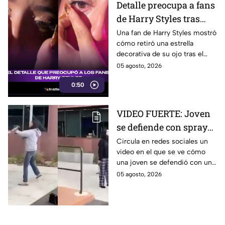
Detalle preocupa a fans
de Harry Styles tras
concierto
Una fan de Harry Styles mostró
cómo retiró una estrella
decorativa de su ojo tras el
concierto tras haber llorado,
05 agosto, 2026
generando preocupación en
0:50
redes sociales.
VIDEO FUERTE: Joven
se defiende con spray
de alumna que la iba a
Circula en redes sociales un
video en el que se ve cómo
atacar con un martillo
una joven se defendió con un
¿en dónde fue?
spray de otra alumna que
05 agosto, 2026
presuntamente intentaba
atacarla con un martillo.