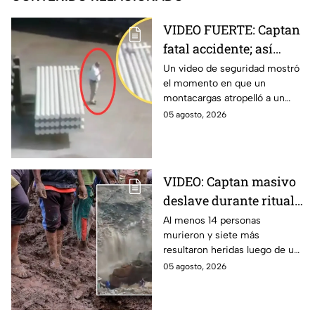
VIDEO FUERTE: Captan
fatal accidente; así
montacargas atropelló
Un video de seguridad mostró
el momento en que un
a trabajador distraído
montacargas atropelló a un
en su celular
trabajador dentro de una planta
05 agosto, 2026
metalúrgica en China. Así
ocurrió el accidente.
VIDEO: Captan masivo
deslave durante ritual
religioso; dejó 23
Al menos 14 personas
murieron y siete más
peregrinos sin vida en
resultaron heridas luego de un
monasterio de Etiopía
deslave durante un ritual
05 agosto, 2026
religioso en un monasterio del
norte de Etiopía.