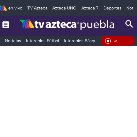
en vivo
TV Azteca
Azteca UNO
Azteca 7
Deportes
Notic
Noticias
Intercoles Fútbol
Intercoles Básquetbol
Deportes
T
En Vi