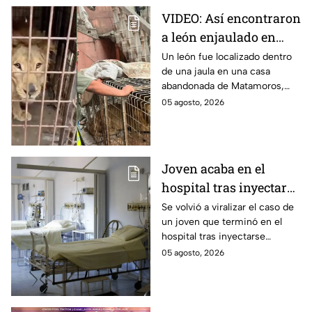
VIDEO: Así encontraron
a león enjaulado en
casa abandonada en
Un león fue localizado dentro
de una jaula en una casa
Matamoros,
abandonada de Matamoros,
Tamaulipas
Tamaulipas. El hallazgo
05 agosto, 2026
movilizó a equipos de rescate
durante varias horas.
Joven acaba en el
hospital tras inyectarse
mercurio; quería ser
Se volvió a viralizar el caso de
un joven que terminó en el
como Wolverine
hospital tras inyectarse
mercurio, pues quería
05 agosto, 2026
parecerse a Wolverine. Aquí
los detalles.