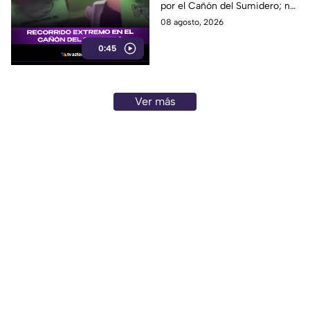
por el Cañón del Sumidero; no
se reportaron personas heridas
08 agosto, 2026
tras el momento de angustia.
0:45
Ver más