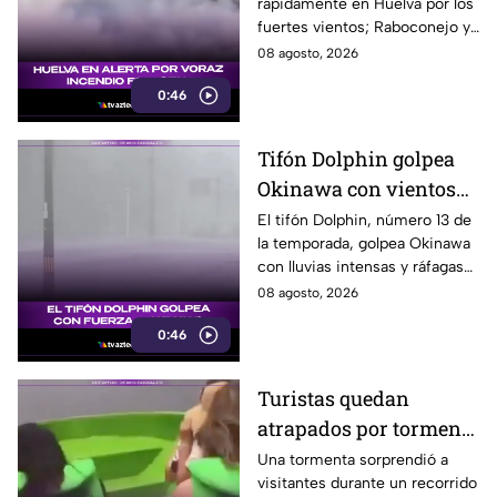
rápidamente en Huelva por los
Huelva
fuertes vientos; Raboconejo y
Caballón fueron evacuadas
08 agosto, 2026
como medida preventiva.
0:46
Tifón Dolphin golpea
Okinawa con vientos
de hasta 157 km/h
El tifón Dolphin, número 13 de
la temporada, golpea Okinawa
con lluvias intensas y ráfagas
de hasta 157 kilómetros por
08 agosto, 2026
hora.
0:46
Turistas quedan
atrapados por tormenta
en el Cañón del
Una tormenta sorprendió a
visitantes durante un recorrido
Sumidero