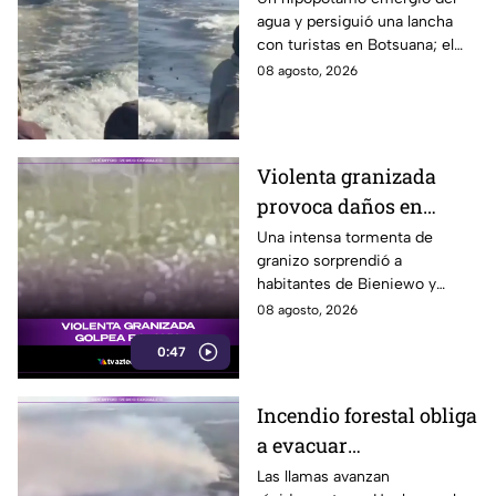
agua y persiguió una lancha
agua para perseguir a
con turistas en Botsuana; el
turistas en lancha
guía aceleró a tiempo para
08 agosto, 2026
evitar que el animal los
alcanzara.
Violenta granizada
provoca daños en
vehículos en Polonia
Una intensa tormenta de
granizo sorprendió a
habitantes de Bieniewo y
provocó daños en los cristales
08 agosto, 2026
de varios vehículos.
0:47
Incendio forestal obliga
a evacuar
comunidades en
Las llamas avanzan