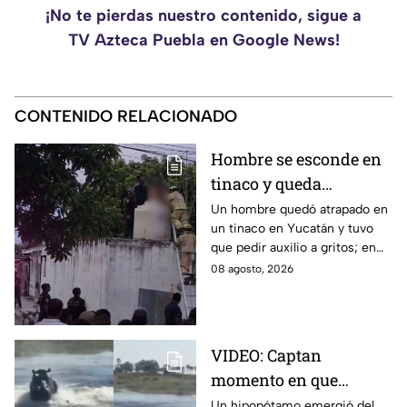
¡No te pierdas nuestro contenido, sigue a
TV Azteca Puebla en Google News!
CONTENIDO RELACIONADO
Hombre se esconde en
tinaco y queda
atrapado por más de
Un hombre quedó atrapado en
un tinaco en Yucatán y tuvo
dos horas en Yucatán;
que pedir auxilio a gritos; en
así lo encontraron
redes aseguran que intentaba
08 agosto, 2026
esconderse del esposo de su
amante.
VIDEO: Captan
momento en que
hipopótamo sale del
Un hipopótamo emergió del