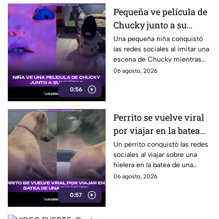
Pequeña ve película de
Chucky junto a su
muñeco y se vuelve
Una pequeña niña conquistó
las redes sociales al imitar una
viral
escena de Chucky mientras
veía la película en su casa junto
06 agosto, 2026
a su muñeco del famoso
0:56
personaje.
Perrito se vuelve viral
por viajar en la batea
de una camioneta
Un perrito conquistó las redes
sociales al viajar sobre una
hielera en la batea de una
camioneta y mantener el
06 agosto, 2026
equilibrio durante todo el
0:57
recorrido.