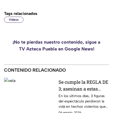
Tags relacionados
Videos
¡No te pierdas nuestro contenido, sigue a
TV Azteca Puebla en Google News!
CONTENIDO RELACIONADO
Se cumple la REGLA DE
3; asesinan a estas
figuras del espectáculo
En los últimos días, 3 figuras
del espectáculo perdieron la
en los últimos días
vida en hechos violentos que
han conmocionado a la
06 agosto, 2026