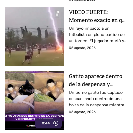
sociedad y confirmado la
VIDEO FUERTE:
supuesta “regla de 3".
Momento exacto en que
rayo mata a futbolista
Un rayo impactó a un
futbolista en pleno partido de
en pleno partido
un torneo. El jugador murió y
otros nueve resultaron heridos
06 agosto, 2026
durante la tormenta.
Gatito aparece dentro
de la despensa y
conquista las redes
Un tierno gatito fue captado
descansando dentro de una
bolsa de la despensa mientras
abrazaba un paquete de
06 agosto, 2026
huevos. El video ya es viral en
0:44
redes sociales.