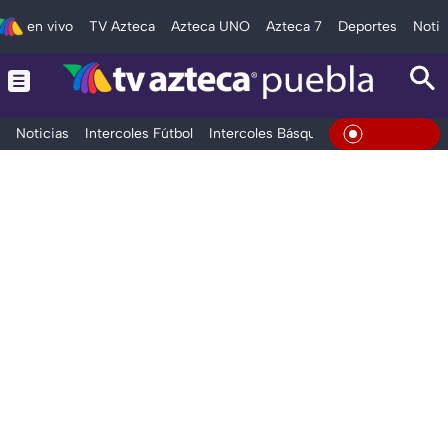
en vivo
TV Azteca
Azteca UNO
Azteca 7
Deportes
Notic
Noticias
Intercoles Fútbol
Intercoles Básquetbol
Deportes
T
En Vivo