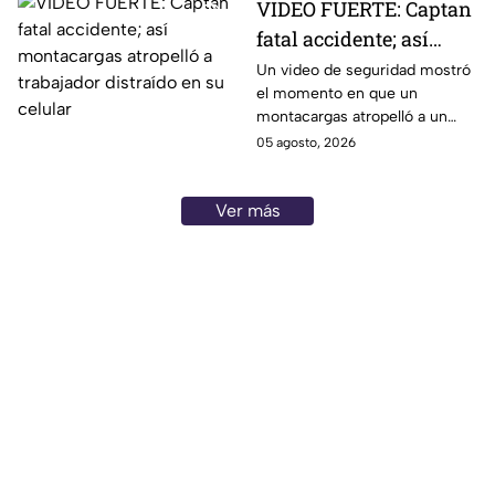
VIDEO FUERTE: Captan
fatal accidente; así
montacargas atropelló
Un video de seguridad mostró
el momento en que un
a trabajador distraído
montacargas atropelló a un
en su celular
trabajador dentro de una planta
05 agosto, 2026
metalúrgica en China. Así
ocurrió el accidente.
Ver más