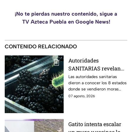
¡No te pierdas nuestro contenido, sigue a
TV Azteca Puebla en Google News!
CONTENIDO RELACIONADO
Autoridades
SANITARIAS revelan
los 8 estados donde se
Las autoridades sanitarias
dieron a conocer los 8 estados
vendieron las MORAS
donde se vendieron moras
contaminadas con
contaminadas con E.coli, lo
07 agosto, 2026
E.coli
cual mantiene en emergencia
a Estados Unidos.
Gatito intenta escalar