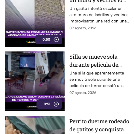
un muro y vecinos lo
ayudan
Un gatito intentó escalar un
alto muro de ladrillos y vecinos
improvisaron una red con una
manta para protegerlo
07 agosto, 2026
mientras esperaban el equipo
0:50
de rescate.
Silla se mueve sola
durante película de
terror y se vuelve viral
Una silla que aparentemente
se movió sola durante una
película de terror desató un
intenso debate entre usuarios
07 agosto, 2026
en redes sociales, ¿real o una
0:51
broma planeada?
Perrito duerme rodeado
de gatitos y conquista