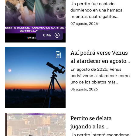
las redes
Un perrito fue captado
durmiendo en una hamaca
mientras cuatro gatitos
descansaban abrazados y
07 agosto, 2026
encima de él. La escena
0:46
conquistó las redes sociales.
Así podrá verse Venus
al atardecer en agosto
este 2026: ¿Cuándo y
En agosto de 2026, Venus
podrá verse al atardecer como
dónde observarlo
uno de los objetos más
desde Puebla?
brillantes del cielo. Conoce la
06 agosto, 2026
fecha, horario y hacia dónde
mirar desde Puebla.
Perrito se delata
jugando a las
escondidas y conquista
Un perrito intentó esconderse