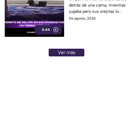
detrás de una cama, mientras
las redes
jugaba pero sus orejitas lo
delataron. El tierno video
06 agosto, 2026
conquistó a miles de usuarios.
0:44
Ver más