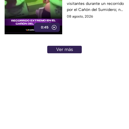
visitantes durante un recorrido
Sumidero
por el Cañón del Sumidero; no
se reportaron personas heridas
08 agosto, 2026
tras el momento de angustia.
0:45
Ver más