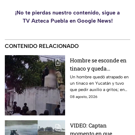
¡No te pierdas nuestro contenido, sigue a
TV Azteca Puebla en Google News!
CONTENIDO RELACIONADO
Hombre se esconde en
tinaco y queda
atrapado por más de
Un hombre quedó atrapado en
un tinaco en Yucatán y tuvo
dos horas en Yucatán;
que pedir auxilio a gritos; en
así lo encontraron
redes aseguran que intentaba
08 agosto, 2026
esconderse del esposo de su
amante.
VIDEO: Captan
momento en que