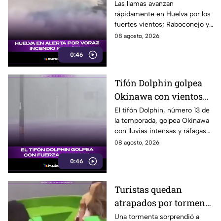
comunidades en
Las llamas avanzan
rápidamente en Huelva por los
Huelva
fuertes vientos; Raboconejo y
Caballón fueron evacuadas
08 agosto, 2026
como medida preventiva.
0:46
Tifón Dolphin golpea
Okinawa con vientos
de hasta 157 km/h
El tifón Dolphin, número 13 de
la temporada, golpea Okinawa
con lluvias intensas y ráfagas
de hasta 157 kilómetros por
08 agosto, 2026
hora.
0:46
Turistas quedan
atrapados por tormenta
en el Cañón del
Una tormenta sorprendió a