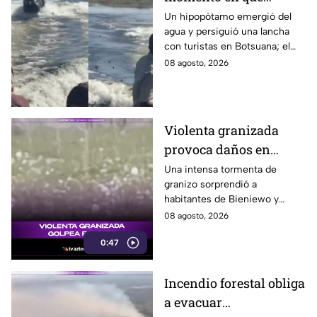
hipopótamo sale del
Un hipopótamo emergió del
agua y persiguió una lancha
agua para perseguir a
con turistas en Botsuana; el
turistas en lancha
guía aceleró a tiempo para
08 agosto, 2026
evitar que el animal los
alcanzara.
Violenta granizada
provoca daños en
vehículos en Polonia
Una intensa tormenta de
granizo sorprendió a
habitantes de Bieniewo y
provocó daños en los cristales
08 agosto, 2026
de varios vehículos.
0:47
Incendio forestal obliga
a evacuar