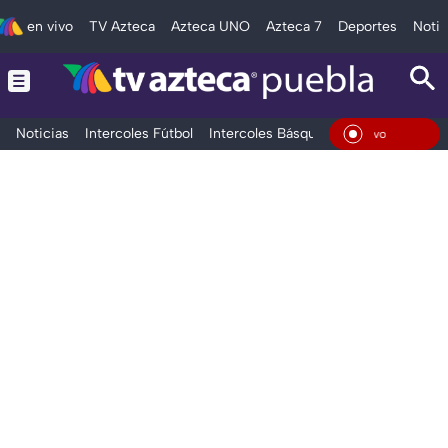
en vivo
TV Azteca
Azteca UNO
Azteca 7
Deportes
Notic
Noticias
Intercoles Fútbol
Intercoles Básquetbol
Deportes
T
En Vi