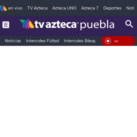
en vivo
TV Azteca
Azteca UNO
Azteca 7
Deportes
Notic
Noticias
Intercoles Fútbol
Intercoles Básquetbol
Deportes
T
En Vi