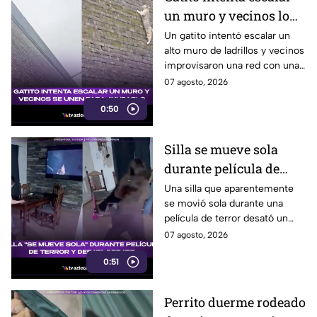
un muro y vecinos lo
ayudan
Un gatito intentó escalar un
alto muro de ladrillos y vecinos
improvisaron una red con una
manta para protegerlo
07 agosto, 2026
mientras esperaban el equipo
0:50
de rescate.
Silla se mueve sola
durante película de
terror y se vuelve viral
Una silla que aparentemente
se movió sola durante una
película de terror desató un
intenso debate entre usuarios
07 agosto, 2026
en redes sociales, ¿real o una
0:51
broma planeada?
Perrito duerme rodeado