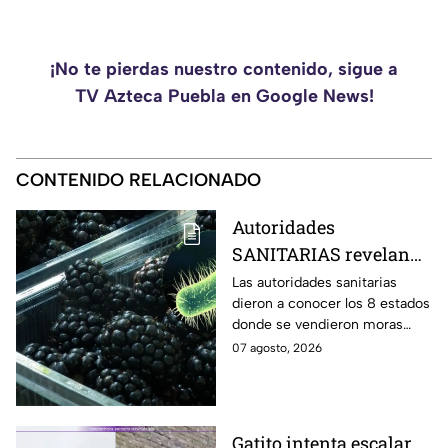
¡No te pierdas nuestro contenido, sigue a
TV Azteca Puebla en Google News!
CONTENIDO RELACIONADO
Autoridades
SANITARIAS revelan
los 8 estados donde se
Las autoridades sanitarias
dieron a conocer los 8 estados
vendieron las MORAS
donde se vendieron moras
contaminadas con
contaminadas con E.coli, lo
07 agosto, 2026
E.coli
cual mantiene en emergencia
a Estados Unidos.
Gatito intenta escalar