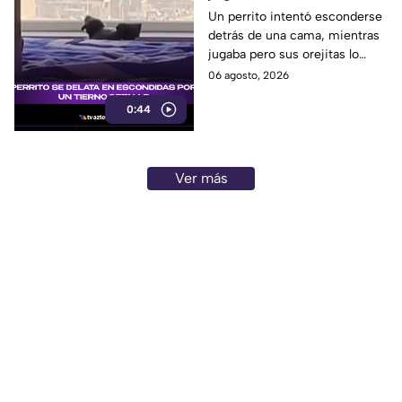
escondidas y conquista
Un perrito intentó esconderse
detrás de una cama, mientras
las redes
jugaba pero sus orejitas lo
delataron. El tierno video
06 agosto, 2026
conquistó a miles de usuarios.
0:44
Ver más