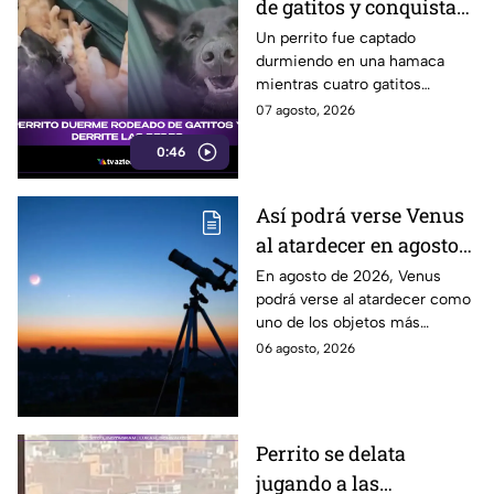
de gatitos y conquista
las redes
Un perrito fue captado
durmiendo en una hamaca
mientras cuatro gatitos
descansaban abrazados y
07 agosto, 2026
encima de él. La escena
0:46
conquistó las redes sociales.
Así podrá verse Venus
al atardecer en agosto
este 2026: ¿Cuándo y
En agosto de 2026, Venus
podrá verse al atardecer como
dónde observarlo
uno de los objetos más
desde Puebla?
brillantes del cielo. Conoce la
06 agosto, 2026
fecha, horario y hacia dónde
mirar desde Puebla.
Perrito se delata
jugando a las