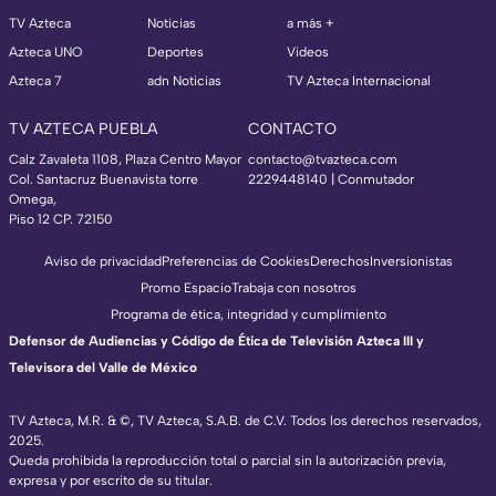
TV Azteca
Noticias
a más +
Azteca UNO
Deportes
Videos
Azteca 7
adn Noticias
TV Azteca Internacional
TV AZTECA PUEBLA
CONTACTO
Calz Zavaleta 1108, Plaza Centro Mayor
contacto@tvazteca.com
Col. Santacruz Buenavista torre
2229448140 | Conmutador
Omega,
Piso 12 CP. 72150
Aviso de privacidad
Preferencias de Cookies
Derechos
Inversionistas
Promo Espacio
Trabaja con nosotros
Programa de ética, integridad y cumplimiento
Defensor de Audiencias y Código de Ética de Televisión Azteca III y
Televisora del Valle de México
TV Azteca, M.R. & ©, TV Azteca, S.A.B. de C.V. Todos los derechos reservados,
2025.
Queda prohibida la reproducción total o parcial sin la autorización previa,
expresa y por escrito de su titular.