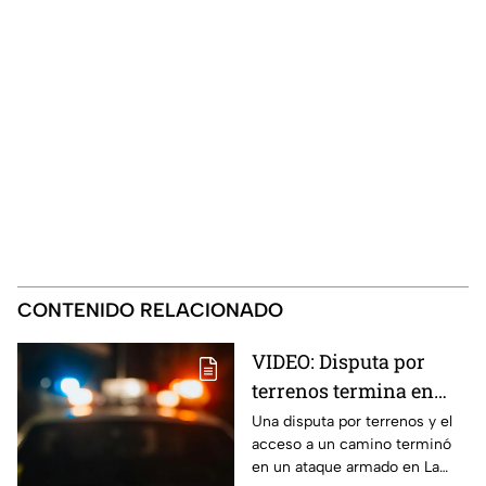
CONTENIDO RELACIONADO
VIDEO: Disputa por
terrenos termina en
ataque armado en
Una disputa por terrenos y el
acceso a un camino terminó
Chihuahua; padre
en un ataque armado en La
muere y su hijo queda