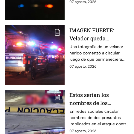
Regina, Chihuahua, donde un
07 agosto, 2026
herido
hombre murió y su hijo resultó
herido.
IMAGEN FUERTE:
Velador queda
gravemente herido tras
Una fotografía de un velador
herido comenzó a circular
ataque con arma
luego de que permaneciera
blanca en
varias horas hospitalizado tras
07 agosto, 2026
Aguascalientes
ser atacado en Aguascalientes
el 4 de agosto.
Estos serían los
nombres de los
presuntos implicados
En redes sociales circulan
nombres de dos presuntos
en ataque contra César
implicados en el ataque contra
Gastélum en Culiacán
el creador de contenido César
07 agosto, 2026