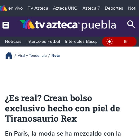
en vivo
TV Azteca
Azteca UNO
Azteca 7
Deportes
Notic
Noticias
Intercoles Fútbol
Intercoles Básquetbol
Deportes
T
En Vivo
Viral y Tendencia
Nota
¿Es real? Crean bolso
exclusivo hecho con piel de
Tiranosaurio Rex
En París, la moda se ha mezcaldo con la