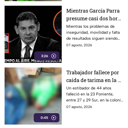
video.
Mientras García Parra
presume casi dos horas
al aire de "Armenta
Mientras los problemas de
inseguridad, movilidad y falta
Contigo", la estrategia
de resultados siguen siendo
del gobierno de
parte de la vida cotidiana de
07 agosto, 2026
Alejandro Armenta
los poblanos, el Coordinador
ante la falta de
3:26
de Gabinete, José Luis García
Parra, presumió como “logro
resultados es
de gobierno” que el programa
VICTIMIZARSE.
Trabajador fallece por
“Armenta Contigo” ya dura
caída de tarima en la 23
casi dos horas. Para esta
administración, el progreso no
Poniente de Puebla
Un estibador de 44 años
se mide en mejores servicios
falleció en la 23 Poniente,
de salud, ni en delincuentes
entre 27 y 29 Sur, en la colonia
detenidos, tampoco en
Santa Cruz Los Ángeles, en
07 agosto, 2026
disminución de asesinatos...
Puebla capital, debido a que se
Sino en tiempos de
0:45
le cayó encima una tarima de
propaganda.
cajas de azulejos.