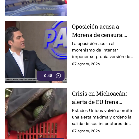
Gastélum, pero no han sido
confirmados.
Oposición acusa a
Morena de censura:
quiere blindar a la 4T y
La oposición acusa al
morenismo de intentar
convertir a sus
imponer su propia versión de
adversarios en villanos
los hechos mediante la
07 agosto, 2026
censura, y señala que buscan
0:48
evitar que se hable de los
políticos de la 4T señalados
por sus vínculos con el crimen
Crisis en Michoacán:
organizado y al mismo tiempo,
alerta de EU frena
presentar a sus adversarios
como los villanos.
exportación de
Estados Unidos volvió a emitir
una alerta máxima y ordenó la
aguacate y el crimen
salida de sus inspectores de
cobraría 18 mil mdp en
Michoacán, lo que detuvo
07 agosto, 2026
extorsiones
temporalmente el envío de