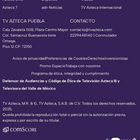
Azteca 7
adn Noticias
TV Azteca Internacional
TV AZTECA PUEBLA
CONTACTO
Calz Zavaleta 1108, Plaza Centro Mayor
contacto@tvazteca.com
Col. Santacruz Buenavista torre
2229448140 | Conmutador
Omega,
Piso 12 CP. 72150
Aviso de privacidad
Preferencias de Cookies
Derechos
Inversionistas
Promo Espacio
Trabaja con nosotros
Programa de ética, integridad y cumplimiento
Defensor de Audiencias y Código de Ética de Televisión Azteca III y
Televisora del Valle de México
TV Azteca, M.R. & ©, TV Azteca, S.A.B. de C.V. Todos los derechos reservados,
2025.
Queda prohibida la reproducción total o parcial sin la autorización previa,
expresa y por escrito de su titular.