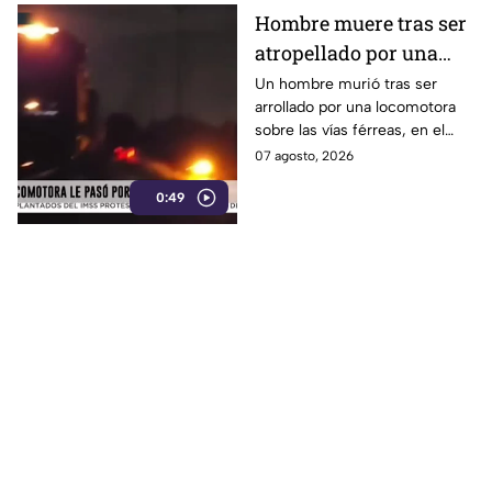
Hombre muere tras ser
atropellado por una
locomotora en Tlaxcala
Un hombre murió tras ser
arrollado por una locomotora
sobre las vías férreas, en el
municipio de San Luis
07 agosto, 2026
Teolocholco, en Tlaxcala.
0:49