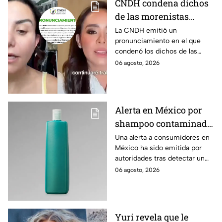
CNDH condena dichos
aseguró que será la Comisión
de las morenistas
de Honestidad y Justicia de
Morena la que determine su
Nayeli Salvatori y
La CNDH emitió un
futuro político.
pronunciamiento en el que
Graciela Palomares
condenó los dichos de las
contra adultos mayores
morenistas Nayeli Salvatori y
06 agosto, 2026
y manda exhorto al
Graciela Palomares contra
Congreso de Puebla
adultos mayores y mandó un
exhorto al Congreso de Puebla.
Alerta en México por
shampoo contaminado
con bacteria: Así lo
Una alerta a consumidores en
México ha sido emitida por
puedes detectar
autoridades tras detectar un
shampoo contaminado con
06 agosto, 2026
una peligrosa bacteria
conocida como Klebsiella.
Yuri revela que le