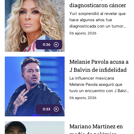
diagnosticaron cáncer
Yuri sorprendió al revelar que
hace algunos años fue
diagnosticada con un tumor
cancerígeno, el cual fue
06 agosto, 2026
detectado de manera fortuita
0:36
durante una cirugía. La
cantante aseguró que el
diagnóstico cambió por
Melanie Pavola acusa a
completo su forma de ver la
J Balvin de infidelidad
vida.
La influencer mexicana
Melanie Pavola aseguró que
tuvo un encuentro con J Balvin
cuando el cantante ya
06 agosto, 2026
mantenía una relación con
0:33
Valentina Ferrer. sus
declaraciones se volvieron
virales en redes sociales.
Mariano Martínez en