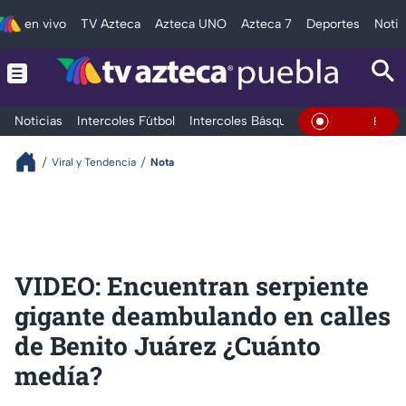
en vivo
TV Azteca
Azteca UNO
Azteca 7
Deportes
Notic
Noticias
Intercoles Fútbol
Intercoles Básquetbol
Deportes
T
En Vivo
Viral y Tendencia
Nota
VIDEO: Encuentran serpiente
gigante deambulando en calles
de Benito Juárez ¿Cuánto
medía?