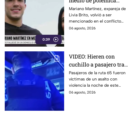
medio de polémica
legal
Mariano Martínez, expareja de
Livia Brito, volvió a ser
mencionado en el conflicto
legal que la actriz mantiene
06 agosto, 2026
con el fotógrafo Ernesto
0:39
Zepeda, caso que se remonta
a 2020 durante un incidente
en Cancún.
VIDEO: Hieren con
cuchillo a pasajero tras
asalto a Ruta 65 en
Pasajeros de la ruta 65 fueron
víctimas de un asalto con
Puebla
violencia la noche de este
miércoles 5 de agosto de
06 agosto, 2026
2026 en la colonia Santa María,
en Puebla.