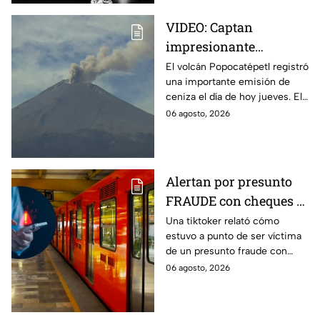
VIDEO: Captan
impresionante
columna de ceniza en
El volcán Popocatépetl registró
una importante emisión de
el volcán Popocatépetl;
ceniza el día de hoy jueves. El
estas zonas de Puebla
Semáforo de Alerta Volcánica
06 agosto, 2026
serán afectadas hoy
continúa en Amarillo Fase 2.
Alertan por presunto
FRAUDE con cheques al
salir del metro de la
Una tiktoker relató cómo
estuvo a punto de ser víctima
CDMX; joven exhibe
de un presunto fraude con
'modus operandi'
cheques y falsos cómplices al
06 agosto, 2026
salir del Metro Patriotismo en
la CDMX.