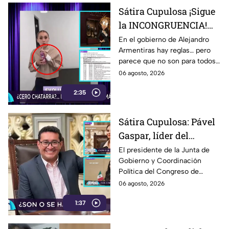
Sátira Cupulosa ¡Sigue
la INCONGRUENCIA!
Gobierno de
En el gobierno de Alejandro
Armentiras hay reglas… pero
Armentiras promovía
parece que no son para todos.
comida saludable, pero
Mientras desde el poder se
06 agosto, 2026
facturas exhiben
promueven campañas contra
compras de papitas, y
2:35
la comida chatarra,
comprobantes de gastos
dulces con DINERO
oficiales revelan que, cuando
PÚBLICO
Sátira Cupulosa: Pável
se trata de funcionarios del
Gaspar, líder del
gabinete, las papitas, los
dulces y la maruchan también
Congreso de Puebla,
El presidente de la Junta de
pueden entrar… y todo con
Gobierno y Coordinación
evita SANCIONAR a
cargo al dinero de los
Política del Congreso de
Salvatori y Palomares
poblanos.
Puebla, Pável Gaspar, se
06 agosto, 2026
tras polémica; deja todo
desmarcó de la polémica por
en manos de Morena
1:37
las declaraciones de Nayeli
Salvatori y Grace Palomares
contra adultos mayores y