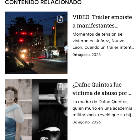
CONTENIDO RELACIONADO
VIDEO: Tráiler embiste
a manifestantes
durante bloqueo en
Momentos de tensión se
vivieron en Juárez, Nuevo
Juárez
León, cuando un tráiler intentó
embestir a manifestantes que
06 agosto, 2026
mantenían un bloqueo en la
avenida San Roque.
¿Dafne Quintos fue
víctima de abuso por
parte de su padre?
La madre de Dafne Quintos,
quien murió en una academia
Revelan que antes de
militarizada, reveló que su hija
morir iba a declarar en
iba a declarar contra su padre
06 agosto, 2026
su contra
por una supuesta agresión
íntima.