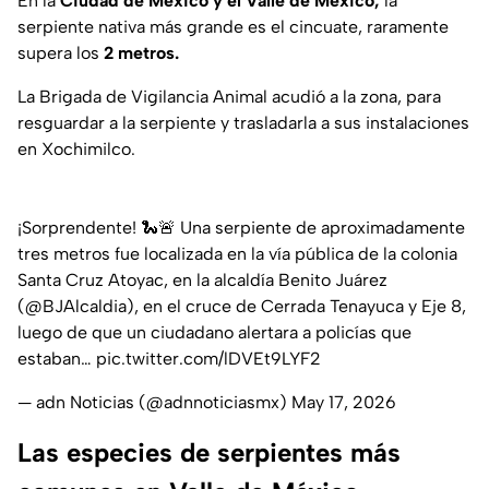
En la
Ciudad de México y el Valle de México,
la
serpiente nativa más grande es el cincuate, raramente
supera los
2 metros.
La Brigada de Vigilancia Animal acudió a la zona, para
resguardar a la serpiente y trasladarla a sus instalaciones
en Xochimilco.
¡Sorprendente! 🐍🚨 Una serpiente de aproximadamente
tres metros fue localizada en la vía pública de la colonia
Santa Cruz Atoyac, en la alcaldía Benito Juárez
(
@BJAlcaldia
), en el cruce de Cerrada Tenayuca y Eje 8,
luego de que un ciudadano alertara a policías que
estaban…
pic.twitter.com/lDVEt9LYF2
— adn Noticias (@adnnoticiasmx)
May 17, 2026
Las especies de serpientes más