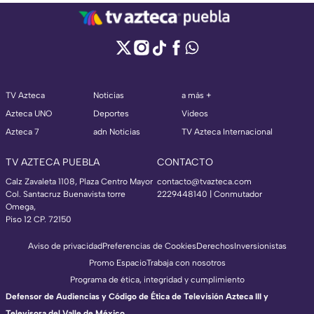
TV Azteca
Noticias
a más +
Azteca UNO
Deportes
Videos
Azteca 7
adn Noticias
TV Azteca Internacional
TV AZTECA PUEBLA
CONTACTO
Calz Zavaleta 1108, Plaza Centro Mayor
contacto@tvazteca.com
Col. Santacruz Buenavista torre
2229448140 | Conmutador
Omega,
Piso 12 CP. 72150
Aviso de privacidad
Preferencias de Cookies
Derechos
Inversionistas
Promo Espacio
Trabaja con nosotros
Programa de ética, integridad y cumplimiento
Defensor de Audiencias y Código de Ética de Televisión Azteca III y
Televisora del Valle de México