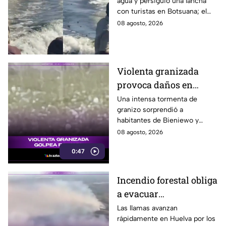
agua y persiguió una lancha
agua para perseguir a
con turistas en Botsuana; el
turistas en lancha
guía aceleró a tiempo para
08 agosto, 2026
evitar que el animal los
alcanzara.
Violenta granizada
provoca daños en
vehículos en Polonia
Una intensa tormenta de
granizo sorprendió a
habitantes de Bieniewo y
provocó daños en los cristales
08 agosto, 2026
de varios vehículos.
0:47
Incendio forestal obliga
a evacuar
comunidades en
Las llamas avanzan
rápidamente en Huelva por los
Huelva