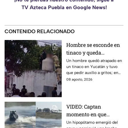
TV Azteca Puebla en Google News!
CONTENIDO RELACIONADO
Hombre se esconde en
tinaco y queda
atrapado por más de
Un hombre quedó atrapado en
un tinaco en Yucatán y tuvo
dos horas en Yucatán;
que pedir auxilio a gritos; en
así lo encontraron
redes aseguran que intentaba
08 agosto, 2026
esconderse del esposo de su
amante.
VIDEO: Captan
momento en que
hipopótamo sale del
Un hipopótamo emergió del