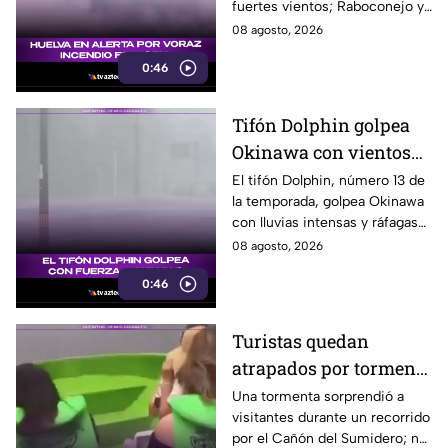
fuertes vientos; Raboconejo y
Caballón fueron evacuadas
08 agosto, 2026
como medida preventiva.
0:46
Tifón Dolphin golpea
Okinawa con vientos
de hasta 157 km/h
El tifón Dolphin, número 13 de
la temporada, golpea Okinawa
con lluvias intensas y ráfagas
de hasta 157 kilómetros por
08 agosto, 2026
hora.
0:46
Turistas quedan
atrapados por tormenta
en el Cañón del
Una tormenta sorprendió a
visitantes durante un recorrido
Sumidero
por el Cañón del Sumidero; no