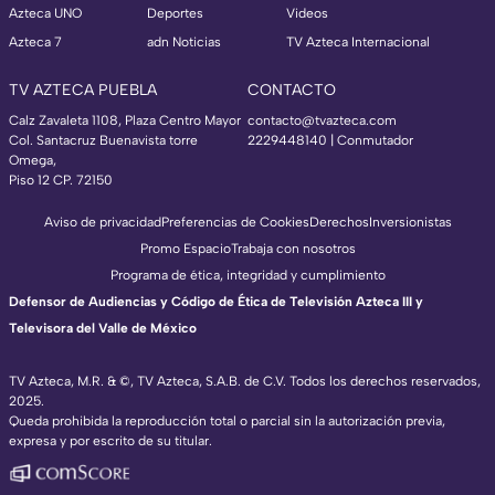
Azteca UNO
Deportes
Videos
Azteca 7
adn Noticias
TV Azteca Internacional
TV AZTECA PUEBLA
CONTACTO
Calz Zavaleta 1108, Plaza Centro Mayor
contacto@tvazteca.com
Col. Santacruz Buenavista torre
2229448140 | Conmutador
Omega,
Piso 12 CP. 72150
Aviso de privacidad
Preferencias de Cookies
Derechos
Inversionistas
Promo Espacio
Trabaja con nosotros
Programa de ética, integridad y cumplimiento
Defensor de Audiencias y Código de Ética de Televisión Azteca III y
Televisora del Valle de México
TV Azteca, M.R. & ©, TV Azteca, S.A.B. de C.V. Todos los derechos reservados,
2025.
Queda prohibida la reproducción total o parcial sin la autorización previa,
expresa y por escrito de su titular.