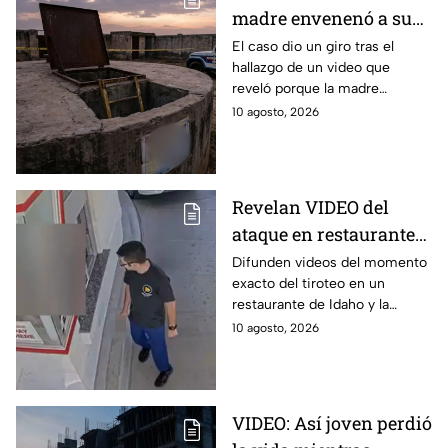
madre envenenó a sus
hijos en antes acabar
El caso dio un giro tras el
hallazgo de un video que
en un tanque de agua
reveló porque la madre
en India
envenenó a sus hijos en India;
10 agosto, 2026
fue localizada dentro de un
pozo.
Revelan VIDEO del
ataque en restaurante
de Idaho: Así se vivió el
Difunden videos del momento
exacto del tiroteo en un
caótico tiroteo
restaurante de Idaho y la
respuesta policial ante el
10 agosto, 2026
ataque que dejó a tres
personas sin vida.
VIDEO: Así joven perdió