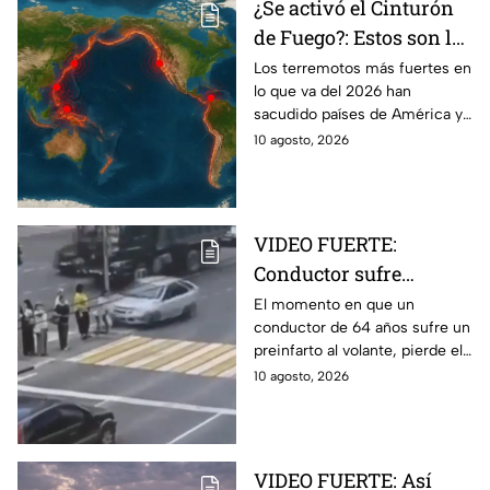
¿Se activó el Cinturón
de Fuego?: Estos son los
terremotos más fuertes
Los terremotos más fuertes en
lo que va del 2026 han
en lo que va del 2026
sacudido países de América y
Asia y pusieron nuevamente
10 agosto, 2026
bajo la lupa al Cinturón de
Fuego del Pacífico.
VIDEO FUERTE:
Conductor sufre
preinfarto y atropella a
El momento en que un
conductor de 64 años sufre un
7 personas en Siberia
preinfarto al volante, pierde el
control y atropella a un grupo
10 agosto, 2026
de personas en Siberia fue
captado en video.
VIDEO FUERTE: Así