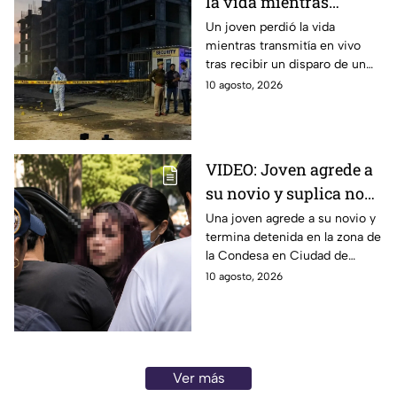
la vida mientras
transmitía en vivo;
Un joven perdió la vida
mientras transmitía en vivo
guardia le disparó en
tras recibir un disparo de un
India
guardia de seguridad que lo
10 agosto, 2026
confundió con un ladrón en
Ghaziabad, India.
VIDEO: Joven agrede a
su novio y suplica no
ser detenida: “¡Tengo
Una joven agrede a su novio y
termina detenida en la zona de
un gato!”
la Condesa en Ciudad de
México. Su madre pidió que
10 agosto, 2026
fuera internada por su
comportamiento.
Ver más