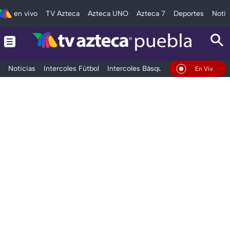
en vivo
TV Azteca
Azteca UNO
Azteca 7
Deportes
Notic
Noticias
Intercoles Fútbol
Intercoles Básquetbol
Deportes
T
En Vivo