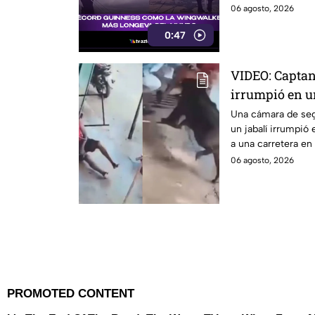
06 agosto, 2026
0:47
VIDEO: Captan
irrumpió en un
a clientes en 
Una cámara de se
un jabalí irrumpió
a una carretera en 
06 agosto, 2026