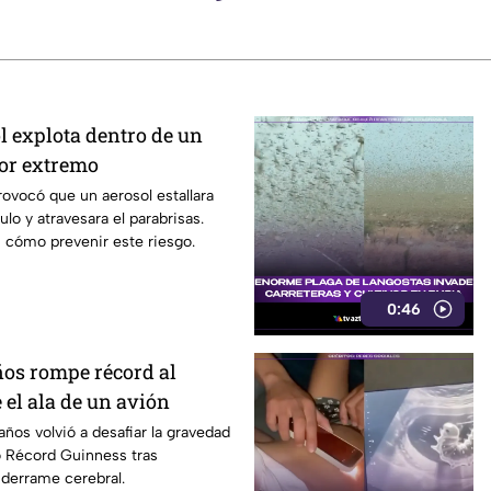
l explota dentro de un
lor extremo
rovocó que un aerosol estallara
lo y atravesara el parabrisas.
 cómo prevenir este riesgo.
0:46
ños rompe récord al
 el ala de un avión
años volvió a desafiar la gravedad
o Récord Guinness tras
 derrame cerebral.