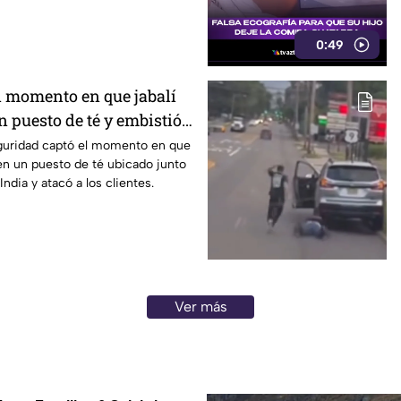
0:49
 momento en que jabalí
 puesto de té y embistió
India
guridad captó el momento en que
 en un puesto de té ubicado junto
India y atacó a los clientes.
Ver más