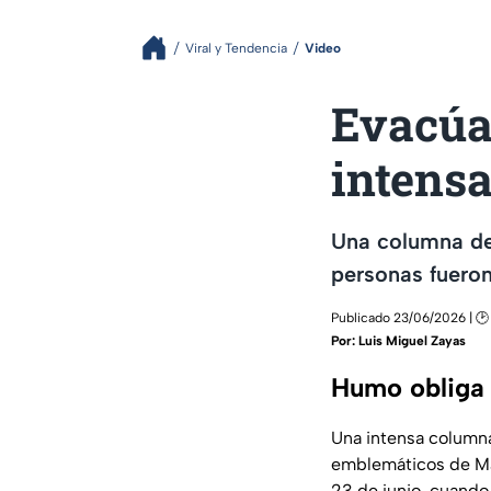
Viral y Tendencia
Video
Evacúa
intens
Una columna de
personas fueron
Publicado 23/06/2026 | 🕑
Por:
Luis Miguel Zayas
Humo obliga 
Una intensa columna
emblemáticos de Mad
23 de junio, cuando 