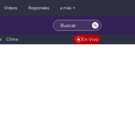
Regionales
Videos
a más +
En Vivo
a
Clima