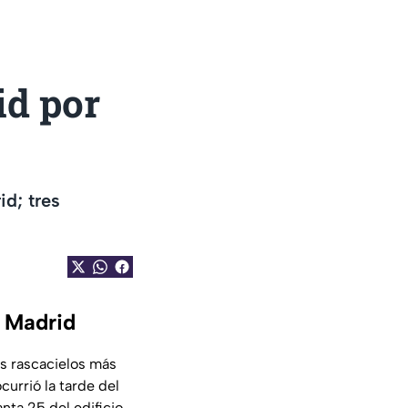
id por
d; tres
e Madrid
s rascacielos más
urrió la tarde del
nta 25 del edificio,