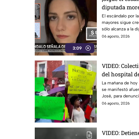
diputada more
la lupa: decla
El escándalo por la
mayores sigue crec
Hilda Salvato
sólo alcanza a la d
reportado por
sino también a su 
06 agosto, 2026
gobierno Armentis
3:09
oficiales revelan d
declaró y el que re
mientras persiste
VIDEO: Colecti
nepotismo y la falt
del hospital d
gobierno de Aleja
denunciar la 
La mañana de hoy 
se manifestó afuer
José, para denunci
medicamentos.
06 agosto, 2026
VIDEO: Detien