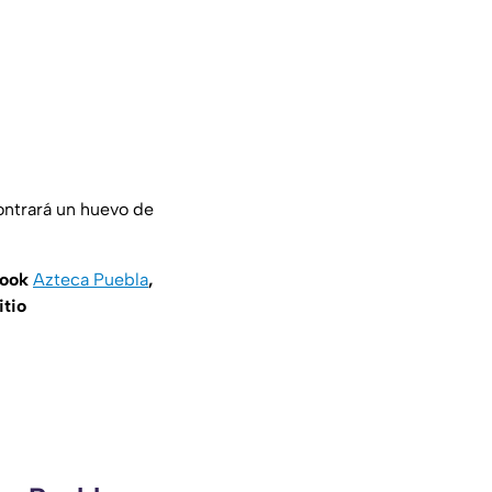
ontrará un huevo de
book
Azteca Puebla
,
itio