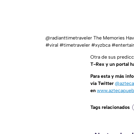
@radianttimetraveler
The Memories Hav
#viral
#timetraveler
#xyzbca
#enterta
Otra de sus predicc
T-Rex y un portal h
Para esta y más in
vía Twitter
@azteca
en
www.aztecapueb
Tags relacionados