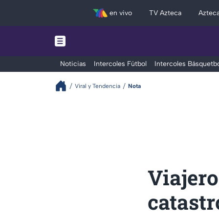
en vivo
TV Azteca
Aztec
Noticias
Intercoles Fútbol
Intercoles Básquetbo
Viral y Tendencia
Nota
Viajero
catastr