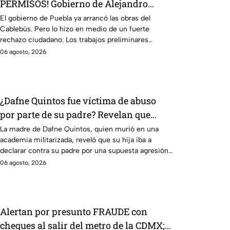
PERMISOS! Gobierno de Alejandro
Armenta comienza obras del Cablebús
El gobierno de Puebla ya arrancó las obras del
Cablebús. Pero lo hizo en medio de un fuerte
entre protestas y rechazo
rechazo ciudadano. Los trabajos preliminares
iniciaron en la Plaza Cívica del CENHCH. Vecinos y
06 agosto, 2026
especialistas denunciaron la falta de permisos y de
un proyecto ejecutivo claro, destrucción de
espacios deportivos, esto sumado al hallazgo de
supuestos vestigios históricos y arqueológicos en la
¿Dafne Quintos fue víctima de abuso
zona.
por parte de su padre? Revelan que
antes de morir iba a declarar en su
La madre de Dafne Quintos, quien murió en una
academia militarizada, reveló que su hija iba a
contra
declarar contra su padre por una supuesta agresión
íntima.
06 agosto, 2026
Alertan por presunto FRAUDE con
cheques al salir del metro de la CDMX;