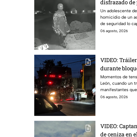
disfrazado de
asesinato de u
Un adolescente de 
homicidio de un a
captado
de seguridad lo ca
del crimen.
06 agosto, 2026
VIDEO: Tráile
durante bloqu
Momentos de tensi
León, cuando un tr
manifestantes que
avenida San Roque
06 agosto, 2026
VIDEO: Capta
de ceniza en e