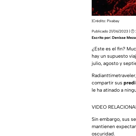
|Crédito: Pixabay
Publicado 21/06/2023 | 🕑 
Escrito por:
Denisse Meza
¿Este es el fin? Mu
hay un supuesto via
julio, agosto y sep
Radianttimetraveler,
compartir sus
predi
le ha atinado a ning
VIDEO RELACION
Sin embargo, sus seg
mantienen expectant
oscuridad.