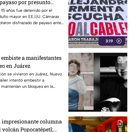
 payaso por presunto
n adulto mayor; así fue
15 años fue detenido por el
dulto mayor en EE.UU. Cámaras
ptaron disfrazado de payaso antes
3:19
r embiste a manifestantes
eo en Juárez
ón se vivieron en Juárez, Nuevo
áiler intentó embestir a
 mantenían un bloqueo en la
.
n impresionante columna
l volcán Popocatépetl;