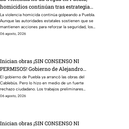
homicidios continúan tras estrategia
fallida del gobernador morenista
La violencia homicida continúa golpeando a Puebla.
Aunque las autoridades estatales sostienen que se
Alejandro Armenta
mantienen acciones para reforzar la seguridad, los
casos de homicidio doloso siguen registrándose en
06 agosto, 2026
distintos municipios, mientras las cifras oficiales y
los hechos recientes reflejan la persistencia de este
problema.
Inician obras ¡SIN CONSENSO NI
PERMISOS! Gobierno de Alejandro
Armenta comienza obras del Cablebús
El gobierno de Puebla ya arrancó las obras del
Cablebús. Pero lo hizo en medio de un fuerte
entre protestas y rechazo
rechazo ciudadano. Los trabajos preliminares
iniciaron en la Plaza Cívica del CENHCH. Vecinos y
06 agosto, 2026
especialistas denunciaron la falta de permisos y de
un proyecto ejecutivo claro, destrucción de
espacios deportivos, esto sumado al hallazgo de
supuestos vestigios históricos y arqueológicos en la
Inician obras ¡SIN CONSENSO NI
zona.