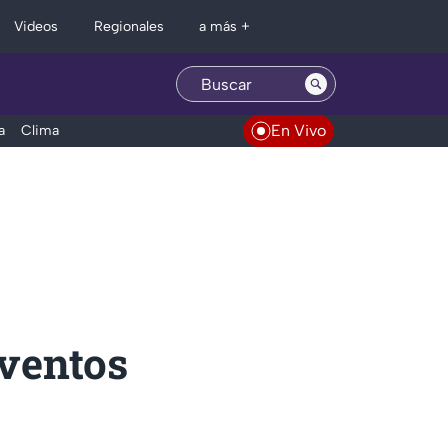
Regionales
Videos
a más +
En Vivo
a
Clima
eventos