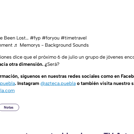
e Been Lost…
#fyp
#foryou
#timetravel
inment
♬ Memorys - Background Sounds
iones dice que el próximo 6 de julio un grupo de jóvenes enc
acia otra dimensión. ¿
Será?
formación, síguenos en nuestras redes sociales como en Face
puebla
. Instagram
@azteca.puebla
o también visita nuestro s
la.com
Notas