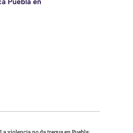
ca Puebla en
La violencia no da tregua en Puebla;