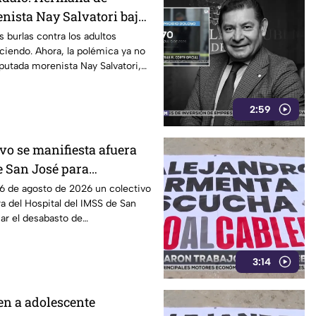
nista Nay Salvatori bajo
ración patrimonial de
s burlas contra los adultos
iendo. Ahora, la polémica ya no
ri contradice sueldo
iputada morenista Nay Salvatori,
 el ISSSTEP
hermana, servidora pública del
ta en el ISSSTEP. Documentos
2:59
iferencias entre el sueldo que ella
conoce la propia institución,
n los señalamientos de presunto
vo se manifiesta afuera
a de una postura por parte del
e San José para
ndro Armenta.
falta de medicamentos
6 de agosto de 2026 un colectivo
a del Hospital del IMSS de San
ar el desabasto de
3:14
en a adolescente