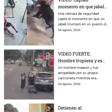
momento en que jabalí
irrumpió en un puesto
Una cámara de seguridad
captó el momento en que un
de té y embistió a
jabalí irrumpió en un puesto de
clientes en India
té ubicado junto a una
06 agosto, 2026
carretera en India y atacó a los
clientes.
VIDEO FUERTE:
Hombre tropieza y es
atropellado por su
Un hombre tropezó y fue
atropellado por su propia
propia camioneta en
camioneta mientras era
Lakewood
empujada por sus amigos tras
06 agosto, 2026
quedarse sin gasolina en la
ruta 9 de Lakewood.
Detienen al