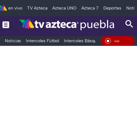
en vivo
TV Azteca
Azteca UNO
Azteca 7
Deportes
Notic
Noticias
Intercoles Fútbol
Intercoles Básquetbol
Deportes
T
En Vivo