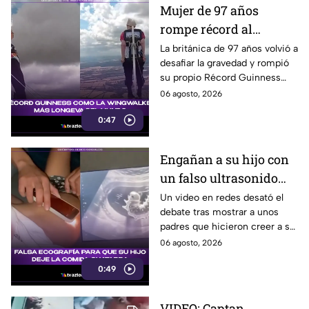
Mujer de 97 años
rompe récord al
caminar sobre el ala de
La británica de 97 años volvió a
desafiar la gravedad y rompió
un avión
su propio Récord Guinness
tras recuperarse de un
06 agosto, 2026
derrame cerebral.
0:47
Engañan a su hijo con
un falso ultrasonido
para alejarlo de los
Un video en redes desató el
debate tras mostrar a unos
dulces
padres que hicieron creer a su
hijo que tenía un gusano en el
06 agosto, 2026
estómago por comer dulces.
0:49
VIDEO: Captan