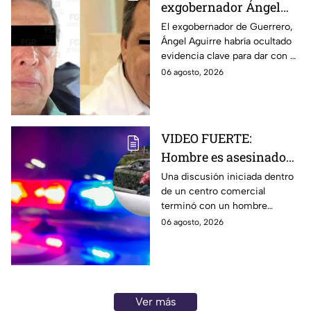
exgobernador Ángel
Aguirre por ocultar
El exgobernador de Guerrero,
Ángel Aguirre habría ocultado
evidencia en el caso de
evidencia clave para dar con el
los 43 normalistas de
paradero de los 43 estudiantes
06 agosto, 2026
Ayotzinapa
desaparecidos de Ayotzinapa.
VIDEO FUERTE:
Hombre es asesinado
tras una fuerte
Una discusión iniciada dentro
de un centro comercial
discusión en centro
terminó con un hombre
comercial de EdoMéx
asesinado a puñaladas. El
06 agosto, 2026
agresor escapó y ya es
buscado por las autoridades.
Ver más