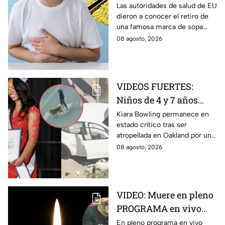
de sopa INSTANTÁNEA
Las autoridades de salud de EU
dieron a conocer el retiro de
por peligroso
una famosa marca de sopa
ingrediente
instantánea japonesa por
08 agosto, 2026
contener un ingrediente que
puede ser peligroso.
VIDEOS FUERTES:
Niños de 4 y 7 años
toman un auto a
Kiara Bowling permanece en
estado crítico tras ser
escondidas y
atropellada en Oakland por un
atropellan a una joven
automóvil que, de acuerdo con
08 agosto, 2026
en California
la policía, era conducido por
dos menores.
VIDEO: Muere en pleno
PROGRAMA en vivo
famoso conductor de
En pleno programa en vivo