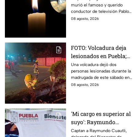
murió el famoso y querido
televisión a los 49 años
conductor de televisión Pablo
Balario, a los 49 años de edad.
08 agosto, 2026
Estas fueron las causas de su
partida.
FOTO: Volcadura deja
lesionados en Puebla;
así quedó el vehículo
Una volcadura dejó dos
personas lesionadas durante la
destrozado
madrugada de este sábado en
la ciudad de Puebla, luego de
08 agosto, 2026
que un vehículo derribara un
poste.
'Mi cargo es superior al
suyo': Raymundo
Cuautli, funcionario de
Captan a Raymundo Cuautli,