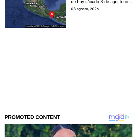
de hoy sábado 8 de agosto de
2026, lo que generó alerta
08 agosto, 2026
entre los habitantes. Estos son
los detalles.