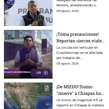
delegado del Bienestar de
Morena, amedrenta a
Morena, amedrentando a
policías tras chocarlos
policías de San Andrés Cholula
08 agosto, 2026
por conducir
tras chocarlos por conducir
presuntamente ebrio
presuntamente ebrio
¡Toma precauciones!
Reportan cierres viales
en Cuautlancingo hoy
La circulación vehicular en
Cuautlancingo se ve afectada
sábado; vías alternas
por trabajos de
reencarpetamiento la mañana
08 agosto, 2026
de hoy sábado 8 de agosto de
1:15
2026. Checa los detalles.
¡De MIEDO! Sismo
"mueve" a Chiapas hoy
sábado: ¿Cuáles son los
Un sismo de magnitud 4.5 se
registró en Chiapas la mañana
daños?