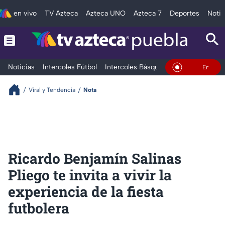
en vivo
TV Azteca
Azteca UNO
Azteca 7
Deportes
Notic
Noticias
Intercoles Fútbol
Intercoles Básquetbol
Deportes
T
En Vivo
Viral y Tendencia
Nota
Ricardo Benjamín Salinas
Pliego te invita a vivir la
experiencia de la fiesta
futbolera