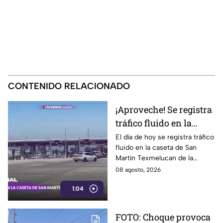
CONTENIDO RELACIONADO
¡Aproveche! Se registra
tráfico fluido en la
caseta de Texmelucan
El día de hoy se registra tráfico
fluido en la caseta de San
de la autopista México-
Martín Texmelucan de la
Puebla HOY sábado
autopista México-Puebla; así lo
08 agosto, 2026
reporta nuestro compañero
1:04
Fernando Nava.
FOTO: Choque provoca