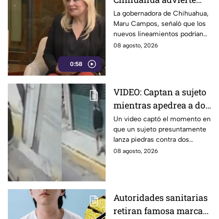
riesgos para la libertad
La gobernadora de Chihuahua,
Maru Campos, señaló que los
de expresión por
nuevos lineamientos podrían
nuevos lineamientos
representar un riesgo para la
08 agosto, 2026
del gobierno federal
libertad de expresión y generar
0:58
censura.
VIDEO: Captan a sujeto
mientras apedrea a dos
jóvenes en plena calle
Un video captó el momento en
que un sujeto presuntamente
en Calpulalpan,
lanza piedras contra dos
Tlaxcala
jóvenes en el periférico de
08 agosto, 2026
Calpulalpan, en Tlaxcala. Así
ocurrió.
Autoridades sanitarias
retiran famosa marca