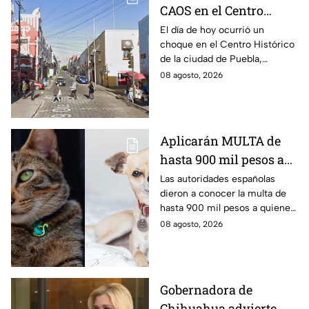
CAOS en el Centro
Histórico HOY sábado;
El día de hoy ocurrió un
choque en el Centro Histórico
vías alternas
de la ciudad de Puebla,
ocasionando caos en la
08 agosto, 2026
vialidad afectada. Aquí los
detalles del percance.
Aplicarán MULTA de
hasta 900 mil pesos a
quienes NO
Las autoridades españolas
dieron a conocer la multa de
REGISTREN a su
hasta 900 mil pesos a quienes
mascota
no registren a su mascota
08 agosto, 2026
como lo marca la Ley de
Bienestar Animal.
Gobernadora de
Chihuahua advierte