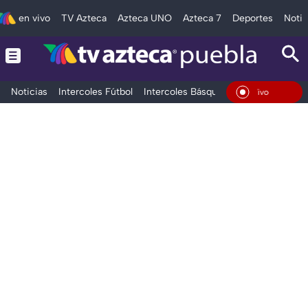
en vivo
TV Azteca
Azteca UNO
Azteca 7
Deportes
Notic
Noticias
Intercoles Fútbol
Intercoles Básquetbol
Deportes
T
En Vivo