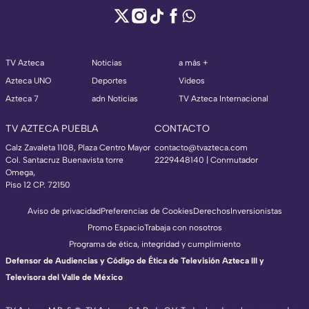
TV Azteca
Noticias
a más +
Azteca UNO
Deportes
Videos
Azteca 7
adn Noticias
TV Azteca Internacional
TV AZTECA PUEBLA
CONTACTO
Calz Zavaleta 1108, Plaza Centro Mayor
contacto@tvazteca.com
Col. Santacruz Buenavista torre
2229448140 | Conmutador
Omega,
Piso 12 CP. 72150
Aviso de privacidad
Preferencias de Cookies
Derechos
Inversionistas
Promo Espacio
Trabaja con nosotros
Programa de ética, integridad y cumplimiento
Defensor de Audiencias y Código de Ética de Televisión Azteca III y
Televisora del Valle de México