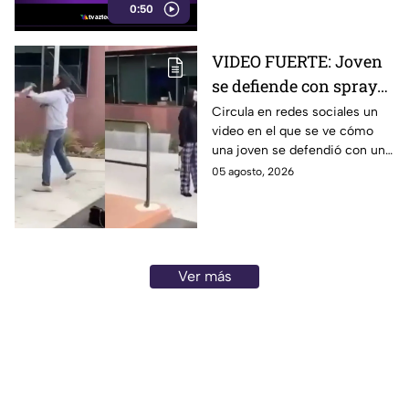
0:50
redes sociales.
VIDEO FUERTE: Joven
se defiende con spray
de alumna que la iba a
Circula en redes sociales un
video en el que se ve cómo
atacar con un martillo
una joven se defendió con un
¿en dónde fue?
spray de otra alumna que
05 agosto, 2026
presuntamente intentaba
atacarla con un martillo.
Ver más