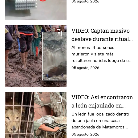
trabajador dentro de una planta
05 agosto, 2026
metalúrgica en China. Así
ocurrió el accidente.
VIDEO: Captan masivo
deslave durante ritual
religioso; dejó 23
Al menos 14 personas
murieron y siete más
peregrinos sin vida en
resultaron heridas luego de un
monasterio de Etiopía
deslave durante un ritual
05 agosto, 2026
religioso en un monasterio del
norte de Etiopía.
VIDEO: Así encontraron
a león enjaulado en
casa abandonada en
Un león fue localizado dentro
de una jaula en una casa
Matamoros,
abandonada de Matamoros,
Tamaulipas
Tamaulipas. El hallazgo
05 agosto, 2026