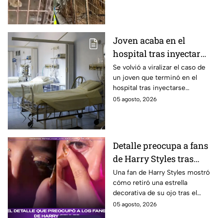
movilizó a equipos de rescate
durante varias horas.
Joven acaba en el
hospital tras inyectarse
mercurio; quería ser
Se volvió a viralizar el caso de
un joven que terminó en el
como Wolverine
hospital tras inyectarse
mercurio, pues quería
05 agosto, 2026
parecerse a Wolverine. Aquí
los detalles.
Detalle preocupa a fans
de Harry Styles tras
concierto
Una fan de Harry Styles mostró
cómo retiró una estrella
decorativa de su ojo tras el
concierto tras haber llorado,
05 agosto, 2026
generando preocupación en