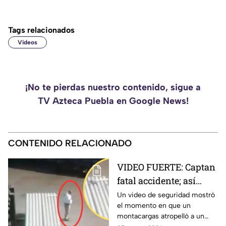
Tags relacionados
Videos
¡No te pierdas nuestro contenido, sigue a
TV Azteca Puebla en Google News!
CONTENIDO RELACIONADO
VIDEO FUERTE: Captan
fatal accidente; así
montacargas atropelló
Un video de seguridad mostró
el momento en que un
a trabajador distraído
montacargas atropelló a un
en su celular