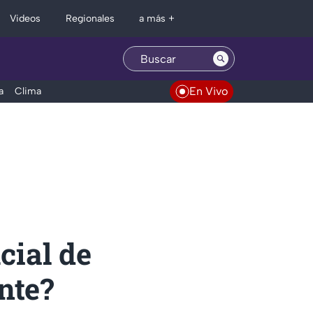
Regionales
Videos
a más +
En Vivo
a
Clima
cial de
nte?