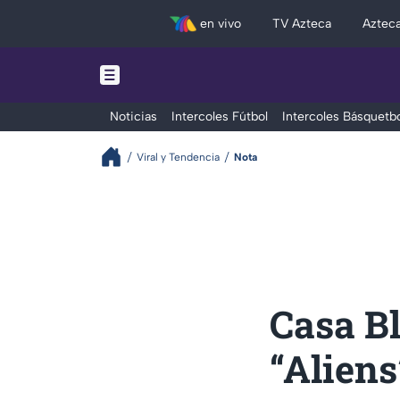
en vivo
TV Azteca
Aztec
Noticias
Intercoles Fútbol
Intercoles Básquetbo
Viral y Tendencia
Nota
Casa Bl
“Alien