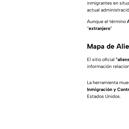
inmigrantes en situa
actual administració
Aunque el término
“
extranjero
”
Mapa de Alie
El sitio oficial
"alien
información relacio
La herramienta mues
Inmigración y Cont
Estados Unidos.