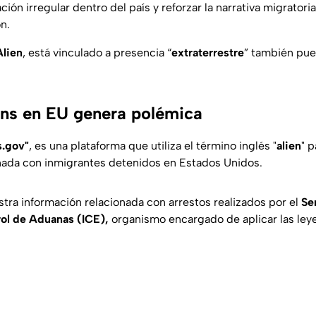
ción irregular dentro del país y reforzar la narrativa migratori
n.
Alien
, está vinculado a presencia “
extraterrestre
” también pu
ns en EU genera polémica
s.gov"
, es una plataforma que utiliza el término inglés "
alien
" 
nada con inmigrantes detenidos en Estados Unidos.
tra información relacionada con arrestos realizados por el
Se
rol de Aduanas (ICE),
organismo encargado de aplicar las leye