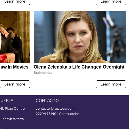
PUEBLA
CONTACTO
08, Plaza Centro
contacto@tvazteca.com
2229448140 | Conmutador
Buenavista torre