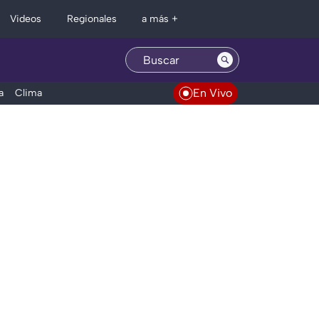
Regionales
Videos
a más +
En Vivo
a
Clima