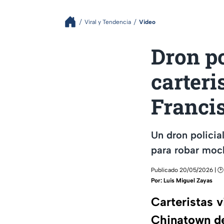
Viral y Tendencia
Video
Dron po
carteri
Franci
Un dron polici
para robar moch
Publicado 20/05/2026 | 🕑 
Por:
Luis Miguel Zayas
Carteristas v
Chinatown de