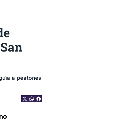
de
 San
guía a peatones
eno