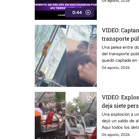
06 agosto, 2026
0:44
VIDEO: Captan
transporte púb
en Monterrey
Una pelea entre d
del transporte púb
quedó captada en v
sociales.
06 agosto, 2026
VIDEO: Explos
deja siete per
Una explosión a un
dejó un saldo de a
Aquí todos los det
06 agosto, 2026