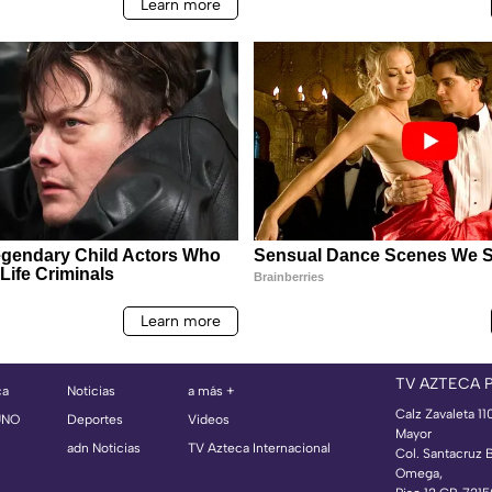
TV AZTECA 
ca
Noticias
a más +
Calz Zavaleta 11
UNO
Deportes
Videos
Mayor
adn Noticias
TV Azteca Internacional
Col. Santacruz 
Omega,