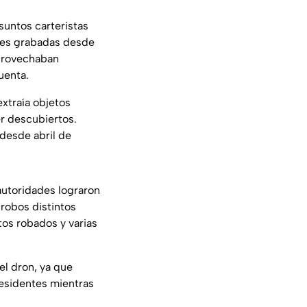
suntos carteristas
enes grabadas desde
aprovechaban
uenta.
xtraía objetos
er descubiertos.
desde abril de
 autoridades lograron
robos distintos
tos robados y varias
el dron, ya que
residentes mientras