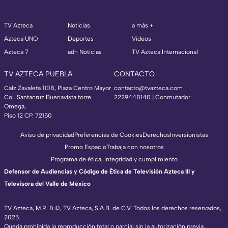
TV Azteca
Noticias
a más +
Azteca UNO
Deportes
Videos
Azteca 7
adn Noticias
TV Azteca Internacional
TV AZTECA PUEBLA
CONTACTO
Calz Zavaleta 1108, Plaza Centro Mayor
contacto@tvazteca.com
Col. Santacruz Buenavista torre
2229448140 | Conmutador
Omega,
Piso 12 CP. 72150
Aviso de privacidad
Preferencias de Cookies
Derechos
Inversionistas
Promo Espacio
Trabaja con nosotros
Programa de ética, integridad y cumplimiento
Defensor de Audiencias y Código de Ética de Televisión Azteca III y
Televisora del Valle de México
TV Azteca, M.R. & ©, TV Azteca, S.A.B. de C.V. Todos los derechos reservados,
2025.
Queda prohibida la reproducción total o parcial sin la autorización previa,