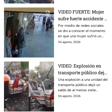
VIDEO FUERTE: Mujer
sufre fuerte accidente a
los pocos segundos de
Por medio de redes sociales
se dio a conocer el momento
haber salido del
en que una mujer sufrió un
hospital
fuerte accidente a los pocos
06 agosto, 2026
segundos de haber salido del
hospital.
VIDEO: Explosión en
transporte público deja
siete personas sin vida
Una explosión a una unidad del
transporte público dejó un
saldo de al menos siete
personas sin vida. Aquí todos
06 agosto, 2026
los detalles que se saben al
respecto.