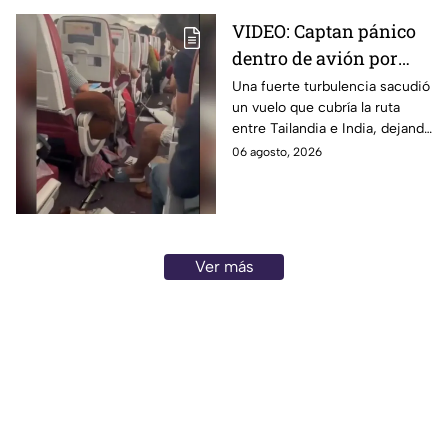
VIDEO: Captan pánico
dentro de avión por
turbulencia en el aire
Una fuerte turbulencia sacudió
un vuelo que cubría la ruta
en India; reportan 17
entre Tailandia e India, dejando
pasajeros lesionados
a personas lesionadas. El
06 agosto, 2026
momento fue captado por
pasajeros.
Ver más