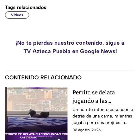
Tags relacionados
Videos
¡No te pierdas nuestro contenido, sigue a
TV Azteca Puebla en Google News!
CONTENIDO RELACIONADO
Perrito se delata
jugando a las
escondidas y conquista
Un perrito intentó esconderse
detrás de una cama, mientras
las redes
jugaba pero sus orejitas lo
delataron. El tierno video
06 agosto, 2026
conquistó a miles de usuarios.