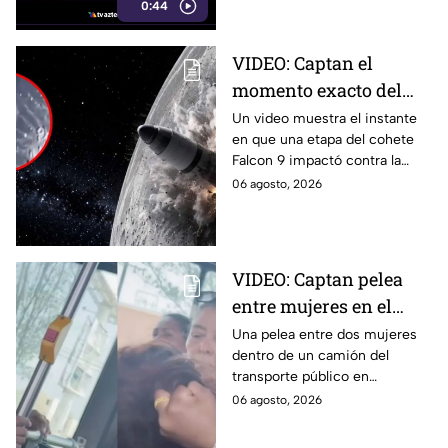
0:44
VIDEO: Captan el
momento exacto del
impacto de cohete
Un video muestra el instante
en que una etapa del cohete
contra la Luna; así
Falcon 9 impactó contra la
reaccionó
luna, levantando una enorme
06 agosto, 2026
nube de polvo y formando un
nuevo cráter.
VIDEO: Captan pelea
entre mujeres en el
transporte público; así
Una pelea entre dos mujeres
dentro de un camión del
se desgreñaron en
transporte público en
Monterrey
Monterrey, Nuevo León, quedó
06 agosto, 2026
captada en video y se viralizó
en redes sociales.