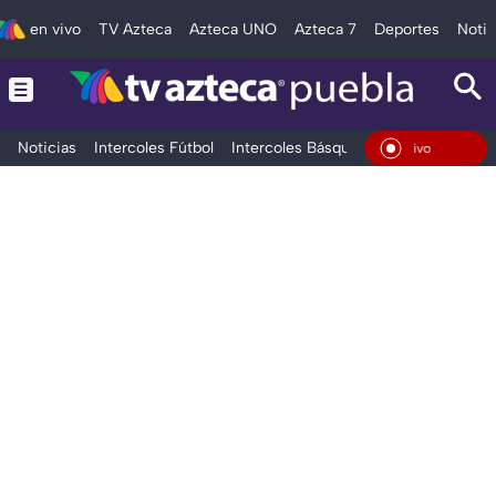
en vivo
TV Azteca
Azteca UNO
Azteca 7
Deportes
Notic
Noticias
Intercoles Fútbol
Intercoles Básquetbol
Deportes
T
En Vivo