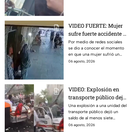
captada en video y se viralizó
en redes sociales.
VIDEO FUERTE: Mujer
sufre fuerte accidente a
los pocos segundos de
Por medio de redes sociales
se dio a conocer el momento
haber salido del
en que una mujer sufrió un
hospital
fuerte accidente a los pocos
06 agosto, 2026
segundos de haber salido del
hospital.
VIDEO: Explosión en
transporte público deja
siete personas sin vida
Una explosión a una unidad del
transporte público dejó un
saldo de al menos siete
personas sin vida. Aquí todos
06 agosto, 2026
los detalles que se saben al