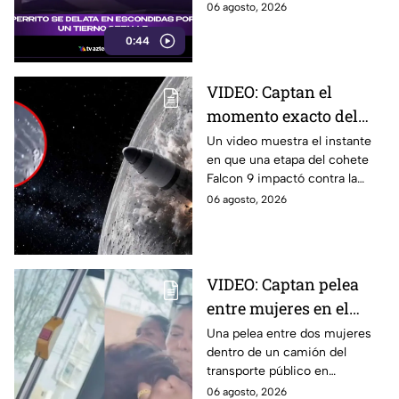
delataron. El tierno video
06 agosto, 2026
conquistó a miles de usuarios.
0:44
VIDEO: Captan el
momento exacto del
impacto de cohete
Un video muestra el instante
en que una etapa del cohete
contra la Luna; así
Falcon 9 impactó contra la
reaccionó
luna, levantando una enorme
06 agosto, 2026
nube de polvo y formando un
nuevo cráter.
VIDEO: Captan pelea
entre mujeres en el
transporte público; así
Una pelea entre dos mujeres
dentro de un camión del
se desgreñaron en
transporte público en
Monterrey
Monterrey, Nuevo León, quedó
06 agosto, 2026