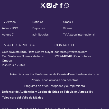
TV Azteca
Noticias
a más +
Azteca UNO
Deportes
Videos
Azteca 7
adn Noticias
TV Azteca Internacional
TV AZTECA PUEBLA
CONTACTO
Calz Zavaleta 1108, Plaza Centro Mayor
contacto@tvazteca.com
Col. Santacruz Buenavista torre
2229448140 | Conmutador
Omega,
Piso 12 CP. 72150
Aviso de privacidad
Preferencias de Cookies
Derechos
Inversionistas
Promo Espacio
Trabaja con nosotros
Programa de ética, integridad y cumplimiento
Defensor de Audiencias y Código de Ética de Televisión Azteca III y
Televisora del Valle de México