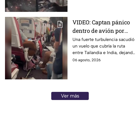
respecto.
VIDEO: Captan pánico
dentro de avión por
turbulencia en el aire
Una fuerte turbulencia sacudió
un vuelo que cubría la ruta
en India; reportan 17
entre Tailandia e India, dejando
pasajeros lesionados
a personas lesionadas. El
06 agosto, 2026
momento fue captado por
pasajeros.
Ver más